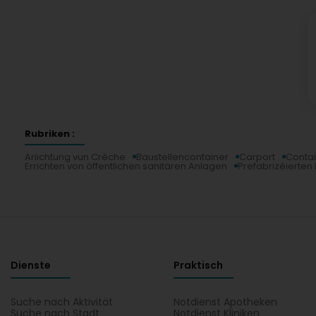
Rubriken :
Ariichtung vun Crèche
Baustellencontainer
Carport
Conta
Errichten von öffentlichen sanitären Anlagen
Prefabrizéierte
Dienste
Praktisch
Suche nach Aktivität
Notdienst Apotheken
Suche nach Stadt
Notdienst Kliniken