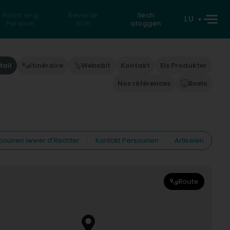
Fannt eng
Reverse
Sech
LU
Persoun
Sich
aloggen
Mail
Itinéraire
Websäit
Kontakt
Eis Produkter
Nos références
Boels
tiounen iwwer d'Rechter
Kontakt Persounen
Artikelen
Route