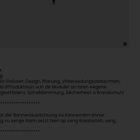
n
g.
lär Gebaier: Design, Planung, Virbereedungsaarbechten,
i d’Produktioun vun de Moduler an hiren eegene
ergieeffizienz, Schalldämmung, Sécherheet a Brandschutz
*******************
mat der Bannenausriichtung vu Kannerraim ënner
 vu senge Raim setzt hien op seng Kreativitéit, seng
*******************