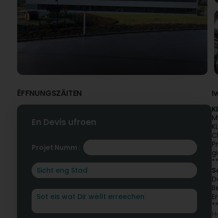
ËFFNUNGSZÄITEN
I
K
M
En Devis ufroen
K
C
P
Projet Numm :
g
*
S
D
B
E
*
H