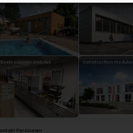
construction modulaire
ModuLine
Boels cuisines mobiles
Construction modulai
ontakt Persounen