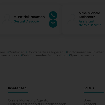
Mme Michèle
M. Patrick Neuman
Steinmetz
Gérant Associé
Assistant
administratif
iner
Container
Container fir ze lageren
Containeren an Paletten
n Fäerdegbau
Préfabrizeierten Modularbau
Speicherausbau
Inserenten
Editus
Online Marketing Agentur
Über
Digitale Lösungen für Unternehmen
Kontakt