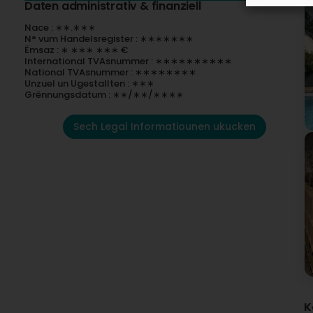
Daten administrativ & finanziell
Nace : ∗∗.∗∗∗
N° vum Handelsregister : ∗∗∗∗∗∗∗
Ëmsaz : ∗ ∗∗∗ ∗∗∗ €
International TVAsnummer : ∗∗∗∗∗∗∗∗∗∗
National TVAsnummer : ∗∗∗∗∗∗∗∗
Unzuel un Ugestallten : ∗∗∗
Grënnungsdatum : ∗∗/∗∗/∗∗∗∗
Sech Legal Informatiounen ukucken
K