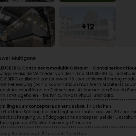
wwer Multigone
LEUSBERG: Container a modulär Gebaier – Containerlocatiou
ultigone ass de Vertrieder vun der Firma KLEUSBERG zu Lëtzebuer
LEUSBERG realiséiert zanter iwwer 75 Joer schlësselfäerdeg modu
hantierleedung (och a Koordinatioun mat Ärem Architekt) souwé
roduktiounsunitéiten an Däitschland. All Normen am Beräich En
inn strikt agehalen – bis hin zum Passivhaus-Standard.
****************************************************************
chilling Raumkonzepte: Bannenausbau fir Crèchen
e Gottfried Schilling beschäftegt sech zanter méi wéi 20 Joer 
erécksiichtegung vu pädagogesche Konzepter. Bei der Gestaltung
rfarung an op d’Qualitéit vu senge Produiten.
****************************************************************
ering Sanikonzept: Ëffentlech Toiletten