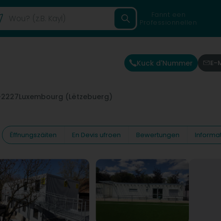
Fannt een
Professionnellen
Kuck d'Nummer
E-
-2227
Luxembourg (Lëtzebuerg)
Ëffnungszäiten
En Devis ufroen
Bewertungen
Informa