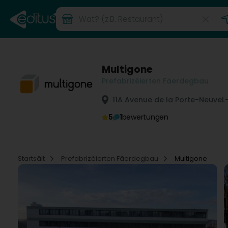
Multigone
Prefabrizéierten Fäerdegbau
11A Avenue de la Porte-Neuve
L
5
1
bewertungen
Startsäit
Prefabrizéierten Fäerdegbau
Multigone