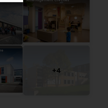
Amènagement Crèches
re