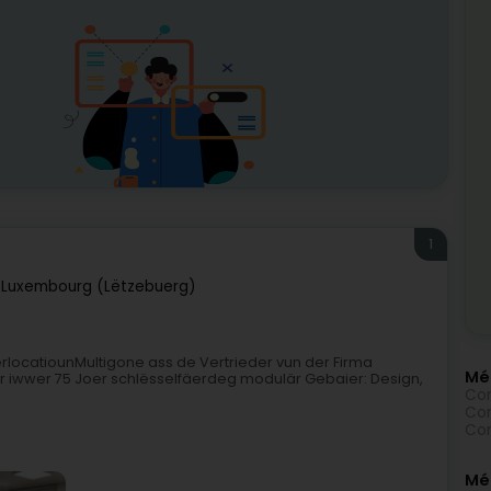
1
7
Luxembourg (Lëtzebuerg)
locatiounMultigone ass de Vertrieder vun der Firma
Mé
er iwwer 75 Joer schlësselfäerdeg modulär Gebaier: Design,
Con
Con
Con
Méi