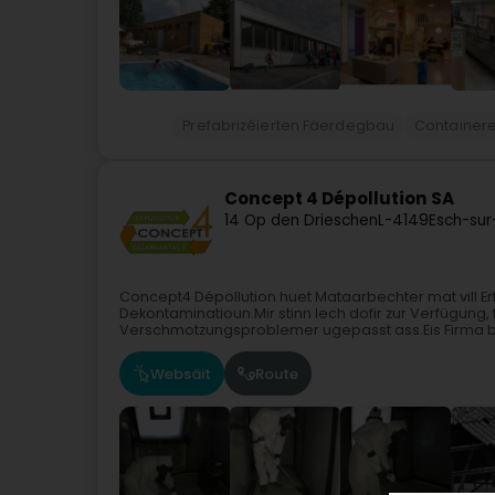
Prefabrizéierten Fäerdegbau
Containere
Concept 4 Dépollution SA
14 Op den Drieschen
L-4149
Esch-sur
Concept4 Dépollution huet Mataarbechter mat vill E
Dekontaminatioun.Mir stinn Iech dofir zur Verfügung, 
Verschmotzungsproblemer ugepasst ass.Eis Firma bitt
Websäit
Route