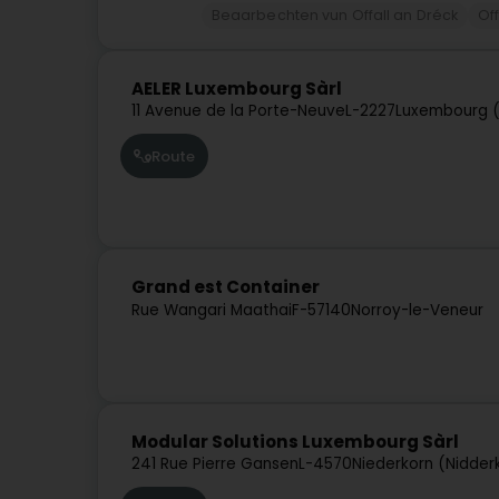
Beaarbechten vun Offall an Dréck
Of
AELER Luxembourg Sàrl
11 Avenue de la Porte-Neuve
L-2227
Luxembourg (
Route
Grand est Container
Rue Wangari Maathai
F-57140
Norroy-le-Veneur
Modular Solutions Luxembourg Sàrl
241 Rue Pierre Gansen
L-4570
Niederkorn (Nidder