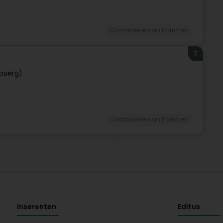
Containeren an Paletten
7
buerg)
Containeren an Paletten
Inserenten
Editus