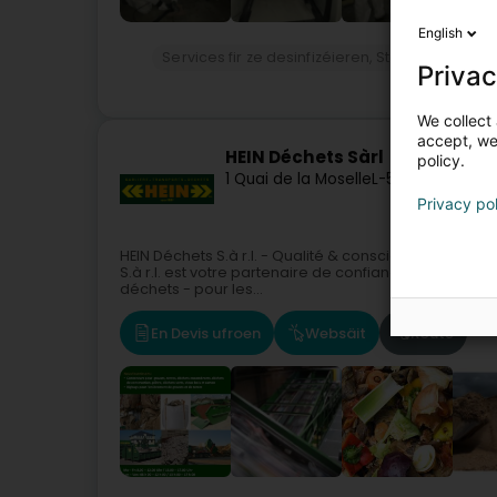
English
Services fir ze desinfizéieren, Sterilisatioun a
Privac
We collect 
accept, we'
HEIN Déchets Sàrl
policy.
1 Quai de la Moselle
L-5405
Bech-Kle
Privacy po
HEIN Déchets S.à r.l. - Qualité & conscience écologi
S.à r.l. est votre partenaire de confiance au Luxemb
déchets - pour les...
En Devis ufroen
Websäit
Route