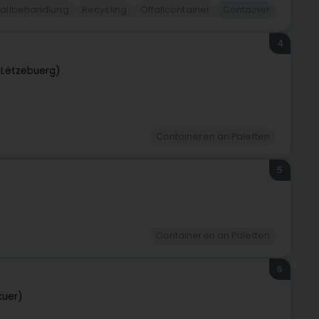
fallbehandlung
Recycling
Offallcontainer
Container
4
Lëtzebuerg)
Containeren an Paletten
5
Containeren an Paletten
6
kuer)