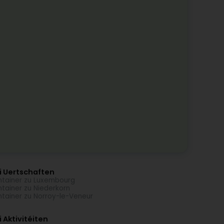
i Uertschaften
tainer zu Luxembourg
tainer zu Niederkorn
tainer zu Norroy-le-Veneur
 Aktivitéiten