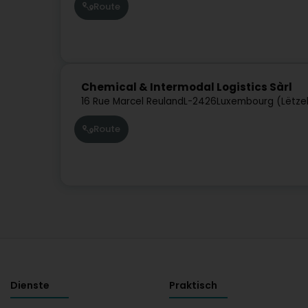
Route
Chemical & Intermodal Logistics Sàrl
16 Rue Marcel Reuland
L-2426
Luxembourg (Lëtze
Route
Dienste
Praktisch