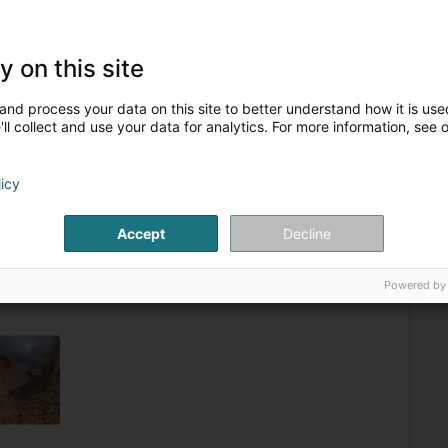
n Sanéierung
Asbest
Sanéierung an Decontaminatioun
y on this site
Sanitär-Service
Container
and process your data on this site to better understand how it is used
3
ll collect and use your data for analytics. For more information, see 
inmacher (Bech-Maacher)
licy
que depuis 1990Depuis plus de trois décennies, HEIN Déchets
Accept
Decline
ourg pour l'élimination et le recyclage professionnels des
Powered by