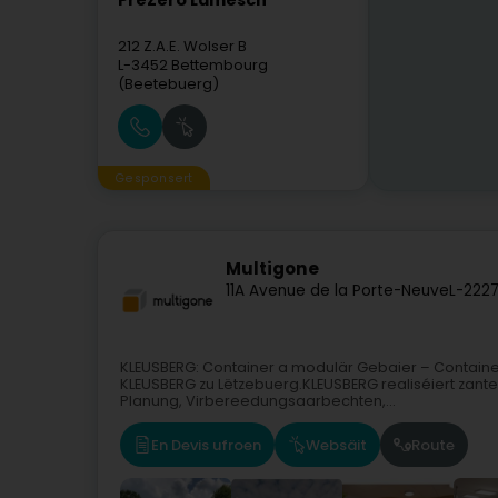
PreZero Lamesch
212 Z.A.E. Wolser B
L-3452
Bettembourg
(Beetebuerg)
Gesponsert
Multigone
11A Avenue de la Porte-Neuve
L-222
KLEUSBERG: Container a modulär Gebaier – Container
KLEUSBERG zu Lëtzebuerg.KLEUSBERG realiséiert zant
Planung, Virbereedungsaarbechten,...
En Devis ufroen
Websäit
Route