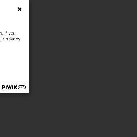
. If you
our privacy