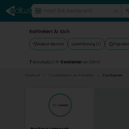
Raffinéiert Är Sich
Autour de moi
Luxembourg
Top be
(3)
7
Container
Resultat(er) fir
en 60ms
Startsäit
Containeren an Paletten
Container