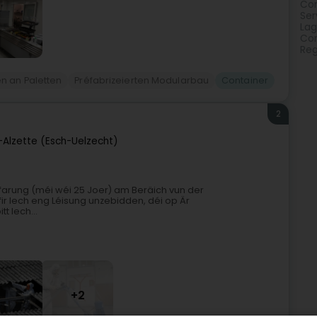
Con
Ser
Lag
Con
Reg
n an Paletten
Préfabrizeierten Modularbau
Container
2
-Alzette (Esch-Uelzecht)
rfarung (méi wéi 25 Joer) am Beräich vun der
fir Iech eng Léisung unzebidden, déi op Är
 Iech...
+2