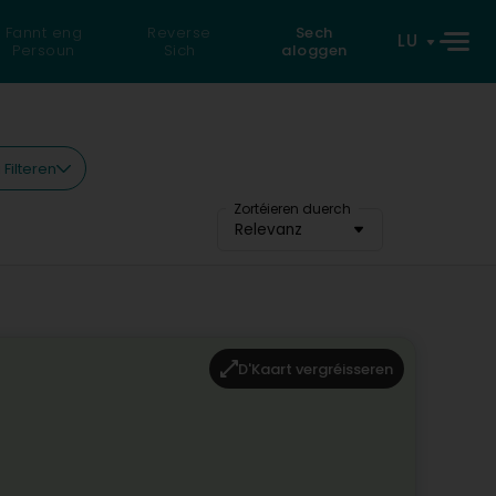
Fannt eng
Reverse
Sech
LU
Persoun
Sich
aloggen
 Filteren
Zortéieren duerch
Relevanz
D'Kaart vergréisseren