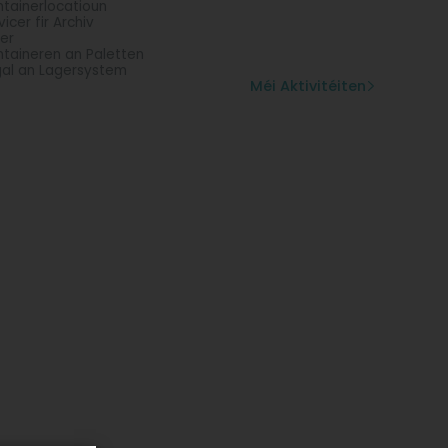
tainerlocatioun
vicer fir Archiv
er
taineren an Paletten
al an Lagersystem
Méi Aktivitéiten