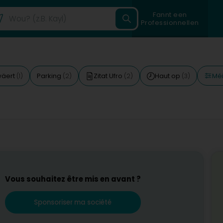
Fannt een
Professionnellen
Méi
wäert
Parking
Zitat Ufro
Haut op
(1)
(2)
(2)
(3)
Vous souhaitez être mis en avant ?
Sponsoriser ma société