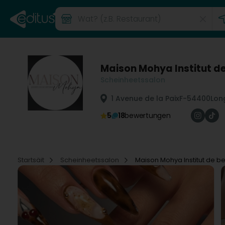
Maison Mohya Institut d
Scheinheetssalon
1 Avenue de la Paix
F-54400
Lon
5
18
bewertungen
Startsäit
Scheinheetssalon
Maison Mohya Institut de b