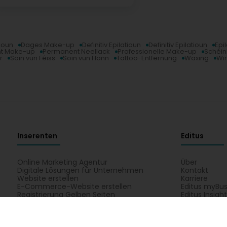
ioun
Dages Make-up
Definitiv Epilatioun
Definitiv Epilatioun
Epi
t Make-up
Permanent Neellack
Professionelle Make-up
Schéin
r
Soin vun Féiss
Soin vun Hänn
Tattoo-Entfernung
Waxing
Wi
Inserenten
Editus
Online Marketing Agentur
Über
Digitale Lösungen für Unternehmen
Kontakt
Website erstellen
Karriere
E-Commerce-Website erstellen
Editus myBus
Registrierung Gelben Seiten
Editus Insigh