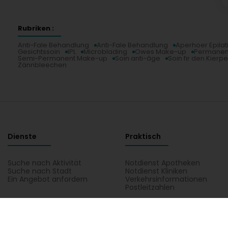
Rubriken :
Anti-Fale Behandlung
Anti-Fale Behandlung
Aperhoer Epilat
Gesichtssoin
IPL
Microblading
Owes Make-up
Permanen
Semi-Permanent Make-up
Soin anti-âge
Soin fir den Kierpe
Zännbleechen
Dienste
Praktisch
Suche nach Aktivität
Notdienst Apotheken
Suche nach Stadt
Notdienst Kliniken
Ein Angebot anfordern
Verkehrsinformationen
Postleitzahlen
Hutt direkt Zougang op eng Aktivitéit a Lëtzebuerg