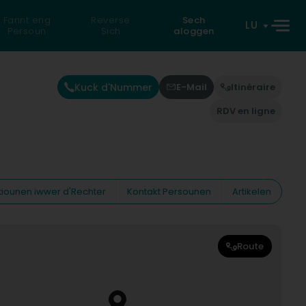
Fannt eng
Reverse
Sech
LU
Persoun
Sich
aloggen
Kuck d'Nummer
E-Mail
Itinéraire
RDV en ligne
tiounen iwwer d'Rechter
Kontakt Persounen
Artikelen
Route