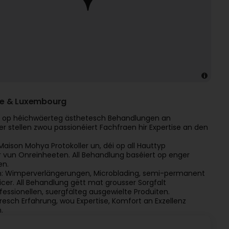
que & Luxembourg
ert op héichwäerteg ästhetesch Behandlungen an
r stellen zwou passionéiert Fachfraen hir Expertise an den
 Maison Mohya Protokoller un, déi op all Hauttyp
r vun Onreinheeten. All Behandlung baséiert op enger
en.
 un: Wimperverlängerungen, Microblading, semi-permanent
er. All Behandlung gëtt mat grousser Sorgfalt
sionellen, suergfälteg ausgewielte Produiten.
oresch Erfahrung, wou Expertise, Komfort an Exzellenz
.