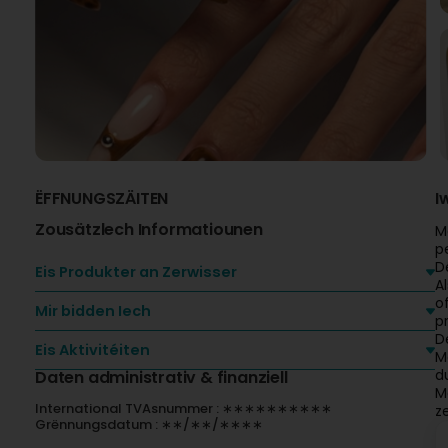
ËFFNUNGSZÄITEN
I
Zousätzlech Informatiounen
M
p
D
Eis Produkter an Zerwisser
A
o
Mir bidden Iech
p
D
Eis Aktivitéiten
M
d
Daten administrativ & finanziell
M
International TVAsnummer : ∗∗∗∗∗∗∗∗∗∗
z
Grënnungsdatum : ∗∗/∗∗/∗∗∗∗