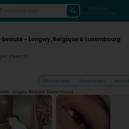
Fannt een
Professionnellen
e beauté - Longwy, Belgique & Luxembourg
gwy (FRANCE)
Ëffnungszäiten
Bewertungen
Informa
eauté - Longwy, Belgique & Luxembourg