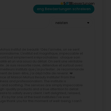
5
18
bewertungen
eng Bewäertungen schreiwen
neisten
ya Institut de beauté ! Dès l'arrivée, on se sent
onnalisme. L'institut est magnifique, impeccable et
s sont tout simplement irréprochables : chaque soin
ité et un vrai souci du détail. On sent une véritable
nte. Je suis ressortie ravie, détendue et surtout avec
 meilleurs instituts que j'ai pu tester. Je recommande
t de bien-être, j'ai déjà hâte de revenir. ❤️
nce at Maison Mohya Beauty Institute! From the
ss and professionalism. The institute is
c and soothing. The services are simply impeccable:
h-quality products and a true attention to detail.
e to satisfy every client. I left delighted, relaxed,
's by far one of the best institutes I've ever
ge thank you for this moment of well-being; I can't