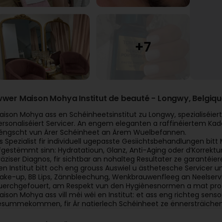
wwer Maison Mohya Institut de beauté - Longwy, Belgi
aison Mohya ass en Schéinheetsinstitut zu Longwy, spezialiséi
ersonaliséiert Servicer. An engem eleganten a raffinéiertem Kade
éngscht vun Ärer Schéinheet an Ärem Wuelbefannen.
ls Spezialist fir individuell ugepasste Gesiichtsbehandlungen bitt
fgestëmmt sinn: Hydratatioun, Glanz, Anti-Aging oder d’Korrektu
räziser Diagnos, fir sichtbar an nohalteg Resultater ze garantéier
en Institut bitt och eng grouss Auswiel u ästhetesche Servicer
ake-up, BB Lips, Zännbleechung, Wenkbrauwenfleeg an Neelservic
uerchgefouert, am Respekt vun den Hygiènesnormen a mat profes
aison Mohya ass vill méi wéi en Institut: et ass eng richteg sens
esummekommen, fir Är natierlech Schéinheet ze ënnersträichen