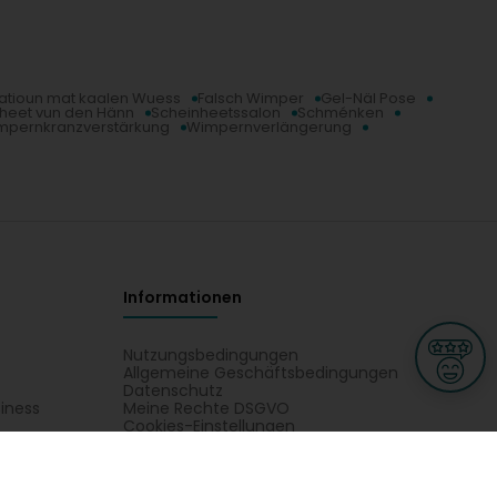
latioun mat kaalen Wuess
Falsch Wimper
Gel-Näl Pose
heet vun den Hänn
Scheinheetssalon
Schménken
mpernkranzverstärkung
Wimpernverlängerung
Informationen
Nutzungsbedingungen
Allgemeine Geschäftsbedingungen
Datenschutz
iness
Meine Rechte DSGVO
t
Cookies-Einstellungen