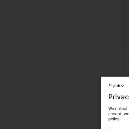
English
Privac
We collect 
accept, we'
policy.