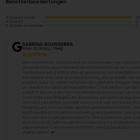
Benotzerbewäertungen
4 Stären a méi
3 Stären
2 Stären a manner
SABRINA BOUSSERRA
Virun 20 Daag / Deeg
Une expérience absolument exceptionnelle chez Maison Moh
accueilli avec énormément de bienveillance et de professi
l'ambiance est à la fois chic et apaisante. Les prestation
est réalisé avec une grande précision, des produits de qual
passion pour le métier et l'envie de satisfaire chaque clie
un résultat au-delà de mes attentes. C'est de loin l'un des
à 1000 % les yeux fermés ! Un immense merci pour ce momen
(Translated by Google) An absolutely exceptional experie
moment you arrive, you feel welcomed with immense kindne
magnificent, immaculate, and the atmosphere is both chi
each treatment is performed with great precision, using hig
You can feel a genuine passion for the profession and a desir
and above all, with results that exceeded my expectations. It
experienced. I recommend it 1000% without hesitation! A hu
wait to return. ❤️