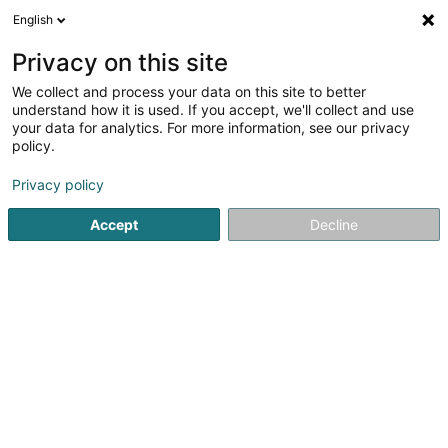
English
LU
Privacy on this site
We collect and process your data on this site to better
Raffinéiert Är Sich
understand how it is used. If you accept, we'll collect and use
your data for analytics. For more information, see our privacy
Autour de moi
Top bewäert
Online-Accès
(3)
(5)
policy.
20
Emwelt zu Lëtzebuerg-Stad
Resultat(er) fir
en 57ms
Privacy policy
Startsäit
Emwelt
Luxembourg
Accept
Decline
1
Krieger Associates
63-65 Rue de Merl
L-2146
Luxembourg (Lëtzebuerg)
L'Étude KRIEGER Associates est le seul cabinet au
Luxembourg qui regroupe exclusivement des avocats
expérimentés et spécialisés en droit immobilier, qui ne
traitent que de ces matières.Nos collaborateurs sont
rôdés à la gestion de dossiers...