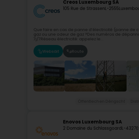
Creos Luxembourg SA
105 Rue de Strassen
L-2555
Luxembou
Que faire en cas de panne d’électricité (panne de c
gaz ou une odeur de gaz ?Des numéros de dépannage
7j/7Réseau électricité: appelez le...
Websäit
Route
Öffentlechen Déngscht
Dist
Enovos Luxembourg SA
2 Domaine du Schlassgoard
L-4327
E