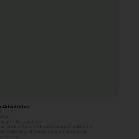
 Aktivitéiten
l
tbüro
anitär Associatioun
inistrativ Déngschtleeschtungen fir Firmaen
erziell Déngschtleeschtungen fir Firmaen
oratoire