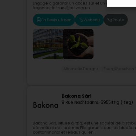
Engagé à garantir un accès sûr et un approvisionne
façonner la transition vers un...
En Devis ufroen
Websäit
Route
Alternativ Energie
Energëteschen
Bakona Sàrl
9 Rue Nachtbann
L-5955
Itzig (Izeg)
Bakona Sàrl, située à Itzig, est une société de distr
déchets et des ordures.Elle garantit que les biodéc
contaminants et résidus qui en...