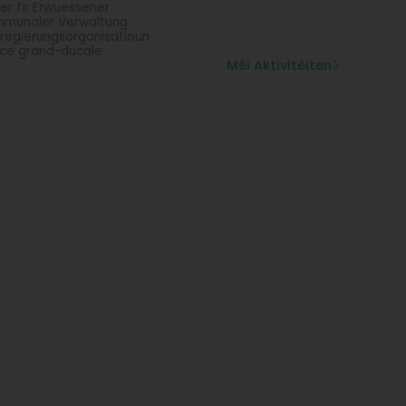
er fir Erwuessener
munaler Verwaltung
regierungsorganisatioun
ice grand-ducale
Méi Aktivitéiten