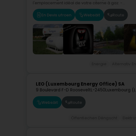
l'emplacement idéal de votre citerne à gaz. -...
En Devis ufroen
Websäit
Route
Energie
Alternativ E
LEO (Luxembourg Energy Office) SA
9 Boulevard F-D Roosevelt
L-2450
Luxembourg (L
Websäit
Route
Öffentlechen Déngscht
Elektri