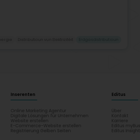
nergie
Distributioun vun Elektrizitéit
Erdgasdistributioun
Inserenten
Editus
Online Marketing Agentur
Über
Digitale Lösungen für Unternehmen
Kontakt
Website erstellen
Karriere
E-Commerce-Website erstellen
Editus myBus
Registrierung Gelben Seiten
Editus Insigh