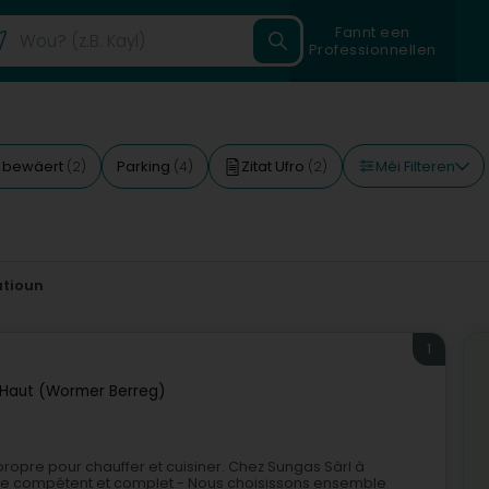
Fannt een
Professionnellen
Méi Filteren
 bewäert
Parking
Zitat Ufro
(2)
(4)
(2)
utioun
1
aut (Wormer Berreg)
ropre pour chauffer et cuisiner. Chez Sungas Sàrl à
e compétent et complet - Nous choisissons ensemble