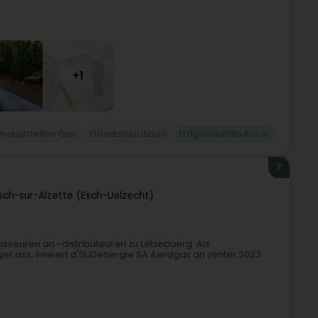
+1
Industriellen Gas
Gasdistributioun
Erdgasdistributioun
7
sch-sur-Alzette (Esch-Uelzecht)
seuren an -distributeuren zu Lëtzebuerg. Als
rger ass, liwwert d'SUDenergie SA Äerdgas an zënter 2023