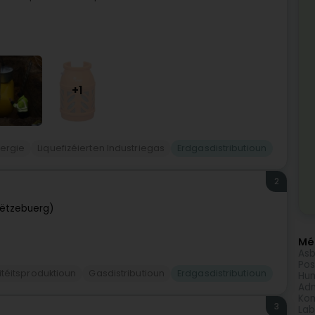
+1
nergie
Liquefizéierten Industriegas
Erdgasdistributioun
2
ëtzebuerg)
Méi
Asb
Pos
zitéitsproduktioun
Gasdistributioun
Erdgasdistributioun
Hum
Adm
Kom
3
Lab