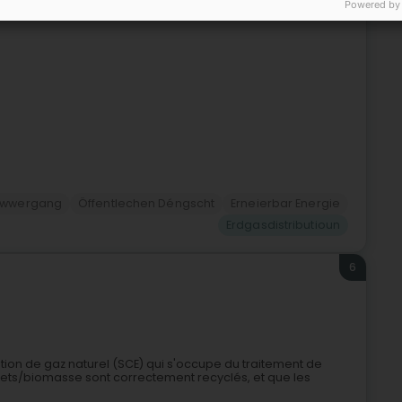
Powered by
ment compétitif en énergie, Encevo contribue activement à
 Iwwergang
Öffentlechen Déngscht
Erneierbar Energie
Erdgasdistributioun
6
ibution de gaz naturel (SCE) qui s'occupe du traitement de
hets/biomasse sont correctement recyclés, et que les