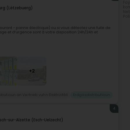
Foy
kom
rg (Lëtzebuerg)
Net
Pol
ourant - panne électrique) ou si vous détectez une fuite de
 et d’urgence sont à votre disposition 24h/24h et
+2
ributioun an Vertrieb vuhn Elektrizitéit
Erdgasdistributioun
4
sch-sur-Alzette (Esch-Uelzecht)