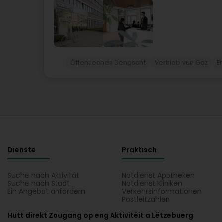
Öffentlechen Déngscht
Vertrieb vun Gaz
E
Dienste
Praktisch
Suche nach Aktivität
Notdienst Apotheken
Suche nach Stadt
Notdienst Kliniken
Ein Angebot anfordern
Verkehrsinformationen
Postleitzahlen
Hutt direkt Zougang op eng Aktivitéit a Lëtzebuerg