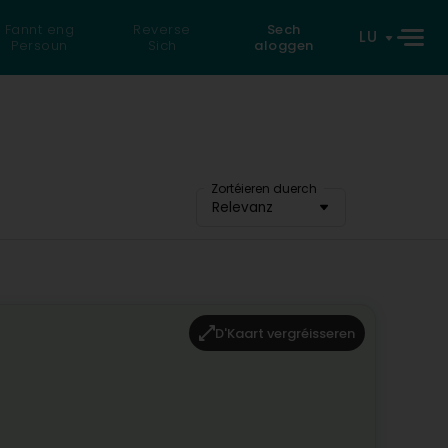
Fannt eng
Reverse
Sech
LU
Persoun
Sich
aloggen
Zortéieren duerch
Relevanz
D'Kaart vergréisseren