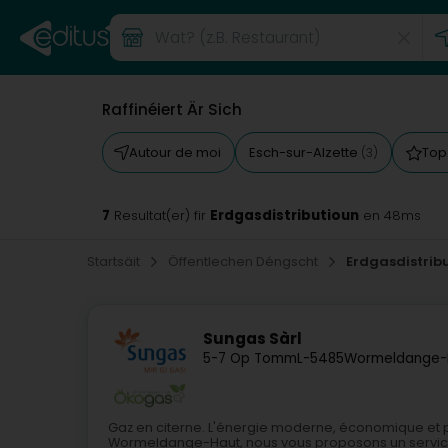
Raffinéiert Är Sich
Autour de moi
Esch-sur-Alzette
Top
(3)
7
Erdgasdistributioun
Resultat(er) fir
en 48ms
Startsäit
Öffentlechen Déngscht
Erdgasdistrib
Sungas Sàrl
5-7 Op Tomm
L-5485
Wormeldange-H
Gaz en citerne. L'énergie moderne, économique et p
Wormeldange-Haut, nous vous proposons un servic