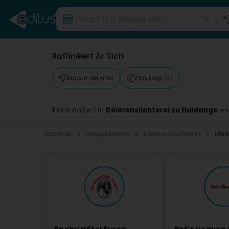
Raffinéiert Är Sich
Autour de moi
Haut op
(0)
1
Déierenziichterei zu Huldange
Resultat(er) fir
en
Startsäit
Hausdeieren
Déierenziichterei
Hul