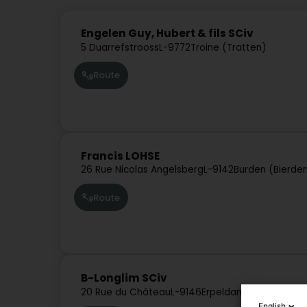
Engelen Guy, Hubert & fils SCiv
5 Duarrefstrooss
L-9772
Troine (Tratten)
Route
Francis LOHSE
26 Rue Nicolas Angelsberg
L-9142
Burden (Bierde
Route
B-Longlim SCiv
20 Rue du Château
L-9146
Erpeldange-sur-Sûre (
English