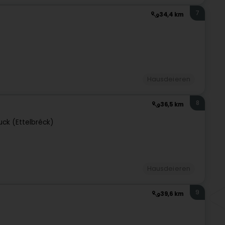
7
34,4 km
Hausdeieren
8
36,5 km
uck (Ettelbréck)
Hausdeieren
9
39,6 km