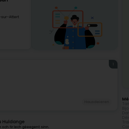
Sàrl
sur-Attert
1
Méi
Hausdeieren
Tan
Bij
Da
Déi
vu Huldange
Tra
Com
 och fir Iech gëeegent sinn.