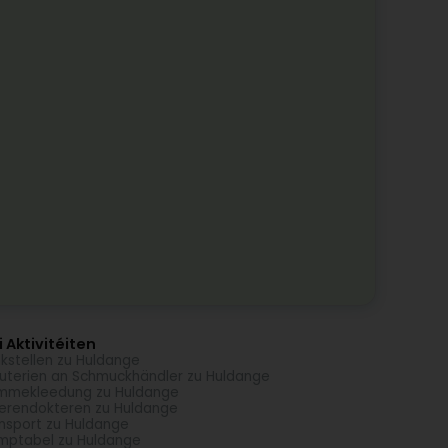
 Aktivitéiten
kstellen zu Huldange
outerien an Schmuckhändler zu Huldange
mmekleedung zu Huldange
erendokteren zu Huldange
nsport zu Huldange
ptabel zu Huldange