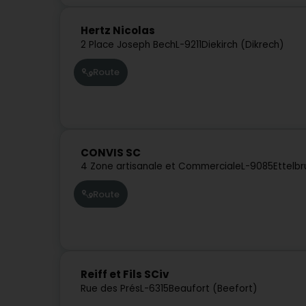
Hertz Nicolas
2 Place Joseph Bech
L-9211
Diekirch (Dikrech)
Route
CONVIS SC
4 Zone artisanale et Commerciale
L-9085
Ettelbr
Route
Reiff et Fils SCiv
Rue des Prés
L-6315
Beaufort (Beefort)