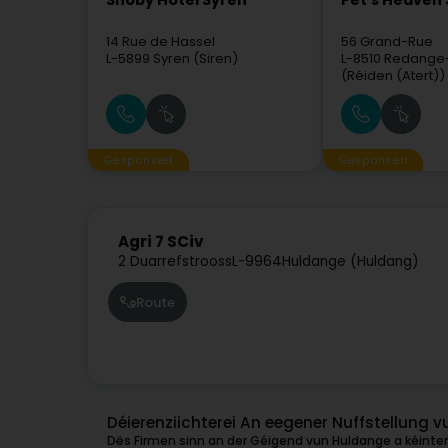
Snoby Hôtel Syren
Pet's Heaven 
14 Rue de Hassel
56 Grand-Rue
L-5899
Syren (Siren)
L-8510
Redange-
(Réiden (Atert))
Gesponsert
Gesponsert
Agri 7 SCiv
2 Duarrefstrooss
L-9964
Huldange (Huldang)
Route
Déierenziichterei An eegener Nuffstellung 
Dës Firmen sinn an der Géigend vun Huldange a kéinten