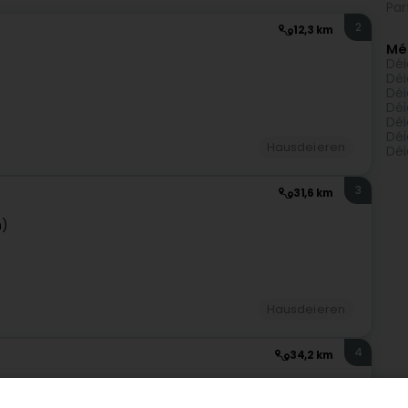
Par
2
12,3 km
Mé
Déi
Déi
Déi
Déi
Déi
Déi
Hausdeieren
Déi
3
31,6 km
n)
Hausdeieren
4
34,2 km
Ierpeldeng/Sauer)