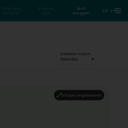
Fannt eng
Reverse
Sech
LU
Persoun
Sich
aloggen
Zortéieren duerch
Relevanz
D'Kaart vergréisseren