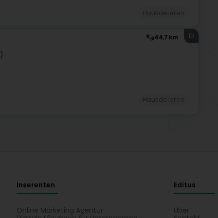
Hausdeieren
10
44,7 km
)
Hausdeieren
Inserenten
Editus
Online Marketing Agentur
Über
Digitale Lösungen für Unternehmen
Kontakt