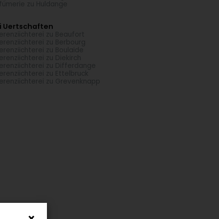
fümerie zu Huldange
i Uertschaften
erenziichterei zu Beaufort
erenziichterei zu Berbourg
erenziichterei zu Boulaide
erenziichterei zu Diekirch
erenziichterei zu Differdange
erenziichterei zu Ettelbruck
erenziichterei zu Grevenknapp