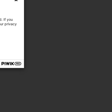
. If you
our privacy