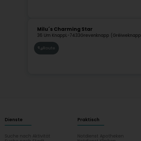
Milu´s Charming Star
36 Um Knapp
L-7433
Grevenknapp (Gréiweknapp
Route
Dienste
Praktisch
Suche nach Aktivität
Notdienst Apotheken
Suche nach Stadt
Notdienst Kliniken