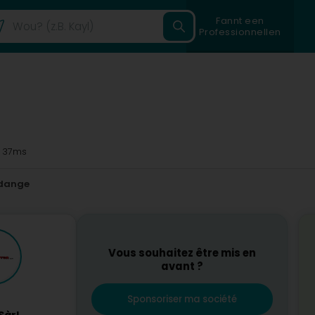
Fannt een
Professionnellen
 37ms
dange
Vous souhaitez être mis en
avant ?
Sponsoriser ma société