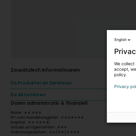
English
Privac
We collect 
Zousätzlech Informatiounen
accept, we'
policy.
Eis Produkter an Zerwisser
Privacy po
Eis Aktivitéiten
Daten administrativ & finanziell
Nace : ∗∗.∗∗∗
N° vum Handelsregister : ∗∗∗∗∗∗∗
Kapital : ∗∗ ∗∗∗ €
Unzuel un Ugestallten : ∗∗∗
Grënnungsdatum : ∗∗/∗∗/∗∗∗∗