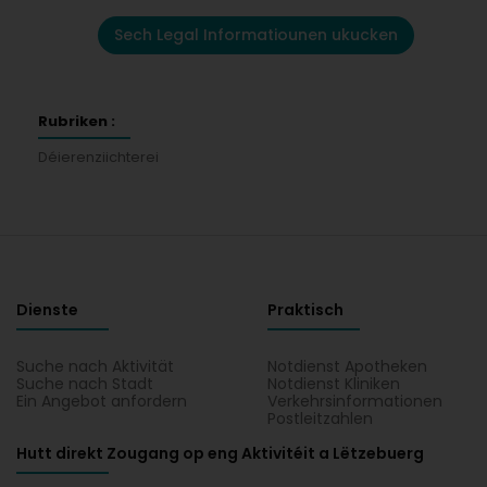
Sech Legal Informatiounen ukucken
Rubriken :
Déierenziichterei
Dienste
Praktisch
Suche nach Aktivität
Notdienst Apotheken
Suche nach Stadt
Notdienst Kliniken
Ein Angebot anfordern
Verkehrsinformationen
Postleitzahlen
Hutt direkt Zougang op eng Aktivitéit a Lëtzebuerg