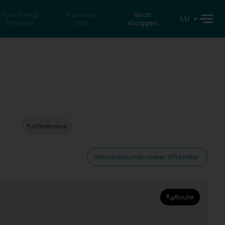
Fannt eng
Reverse
Sech
LU
Persoun
Sich
aloggen
Itinéraire
Informatiounen iwwer d'Rechter
Route