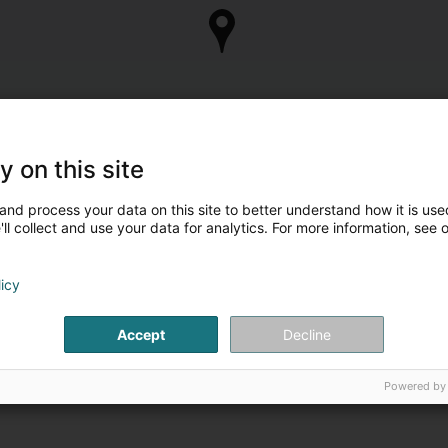
y on this site
and process your data on this site to better understand how it is used
ll collect and use your data for analytics. For more information, see 
licy
Accept
Decline
Powered by