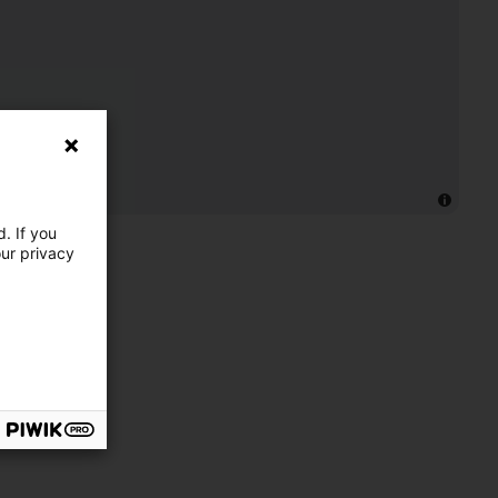
. If you
our privacy