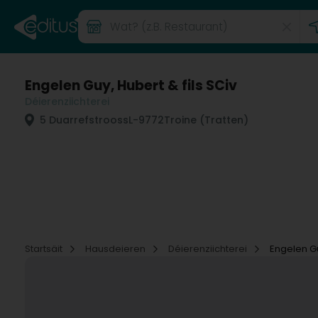
Engelen Guy, Hubert & fils SCiv
Déierenziichterei
5 Duarrefstrooss
L-9772
Troine (Tratten)
Startsäit
Hausdeieren
Déierenziichterei
Engelen Gu