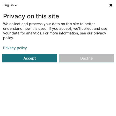
English
LU
Privacy on this site
We collect and process your data on this site to better
Raffinéiert Är Sich
understand how it is used. If you accept, we'll collect and use
your data for analytics. For more information, see our privacy
Autour de moi
Haut op
(0)
policy.
1
Kadaster an ofiziell Geometer zu Clervaux
Resultat(er) fir
Privacy policy
en 44ms
Accept
Decline
Startsäit
Berodent Ingénieuren
Kadaster an ofiziell Geomet
1
Administration du Cadastre et de la
Topographie
1 Grand-Rue
L-9710
Clervaux (Clierf)
Berodent Ingénieuren