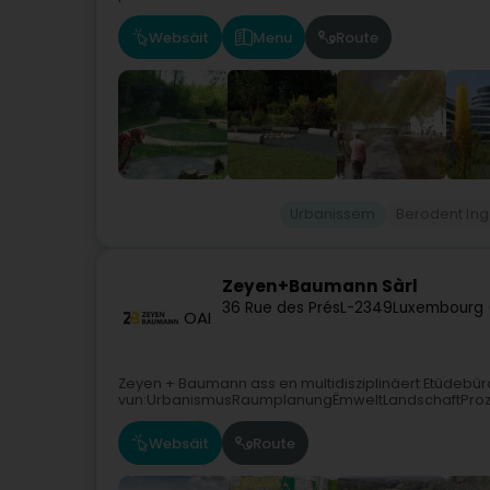
Websäit
Menu
Route
Urbanissem
Berodent In
Zeyen+Baumann Sàrl
36 Rue des Prés
L-2349
Luxembourg 
OAI
Zeyen + Baumann ass en multidisziplinäert Etüdebür
vun:UrbanismusRaumplanungËmweltLandschaftPro
Websäit
Route