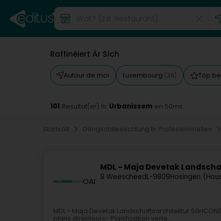
Raffinéiert Är Sich
Autour de moi
Luxembourg
Top b
(39)
101
Urbanissem
Resultat(er) fir
en 50ms
Startsäit
Déngschtleeschtung fir Professionnellen
MDL - Maja Devetak Landschaf
9 Weescheed
L-9809
Hosingen (Hou
OAI
MDL - Maja Devetak Landschaftsarchitektur SàrlCO
plans directeurs- Planification verte...