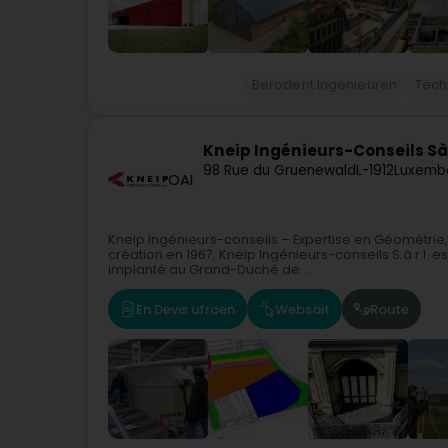
Berodent Ingénieuren
Tech
Kneip Ingénieurs-Conseils Sà
98 Rue du Gruenewald
L-1912
Luxemb
OAI
Kneip Ingénieurs-conseils – Expertise en Géométri
création en 1967, Kneip Ingénieurs-conseils S.à r.l.
implanté au Grand-Duché de...
En Devis ufroen
Websäit
Route