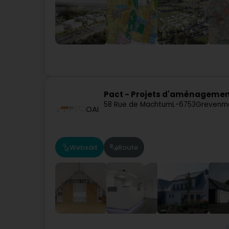
Pact - Projets d'aménagement
58 Rue de Machtum
L-6753
Grevenm
OAI
Websäit
Route