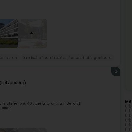
+1
génieuren
Landschaftsarchitekten, Landschaftingenieure
2
(Lëtzebuerg)
Mé
o mat méi wéi 40 Joer Erfarung am Beräich
Urb
zesser
Urb
Urb
Urb
Urb
Urb