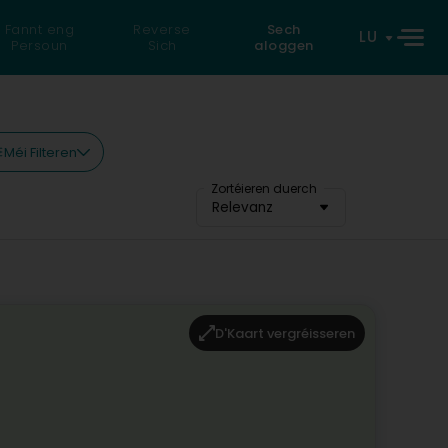
Fannt eng
Reverse
Sech
LU
Persoun
Sich
aloggen
Méi Filteren
Zortéieren duerch
Relevanz
D'Kaart vergréisseren