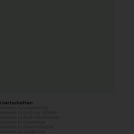
i Uertschaften
anissem zu Luxembourg
anissem zu Esch-sur-Alzette
anissem zu Bech-Kleinmacher
anissem zu Dudelange
anissem zu Grevenmacher
anissem zu Junglinster