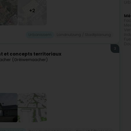
Urb
+2
Méi
Fac
Med
Ve
Ind
Urbanissem
Landnutzung / Stadtplanung
Fue
Do
3
 et concepts territoriaux
acher (Gréiwemaacher)