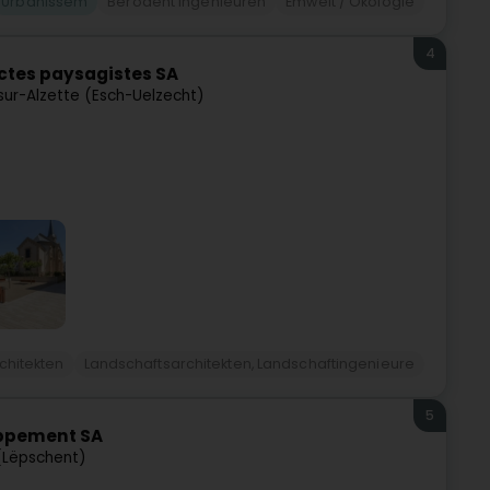
Urbanissem
Berodent Ingénieuren
Emwelt / Ökologie
4
ctes paysagistes SA
sur-Alzette (Esch-Uelzecht)
chitekten
Landschaftsarchitekten, Landschaftingenieure
5
oppement SA
(Lëpschent)