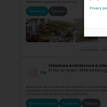
différentes équipes de projet.Les...
Privacy po
Websäit
Route
Architekten
Ba
Sideshore Architecture & Urb
55 Rue du Verger
L-2665
Luxembourg
OAI
Sideshore est un cabinet d’architecture et d’urbani
expertise, nous avons su développer un savoir-fair
contemporain et respect du patrimoine...
En Devis ufroen
Websäit
Route