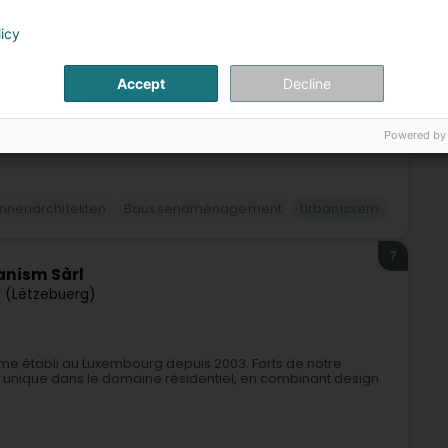
licy
Accept
Decline
Powered by
nnenarchitekten
Baussenaménagement
Urbanissem
7
anism Sàrl
 (Lëtzebuerg)
sme établi au Luxembourg depuis 2003. Forts de notre
e unique dans le domaine résidentiel, en combinant design