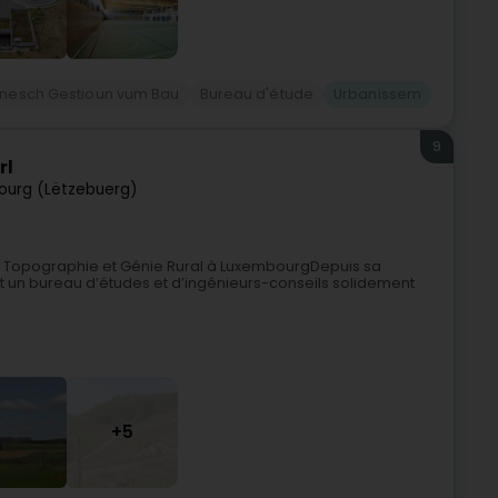
nesch Gestioun vum Bau
Bureau d'étude
Urbanissem
9
rl
ourg (Lëtzebuerg)
e, Topographie et Génie Rural à LuxembourgDepuis sa
 est un bureau d’études et d’ingénieurs-conseils solidement
+5