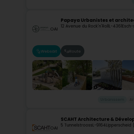
Papaya Urbanistes et archite
12 Avenue du Rock'n'Roll
L-4361
Esch-
OAI
Websäit
Route
Urbanissem
Ar
SCAHT Architecture & Dével
5 Tunnelstrooss
L-9164
Lipperscheid 
OAI