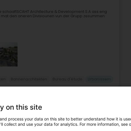
ree schaaftSCAHT Architecture & Development S.A ass eng
enk mat den aneren Divisiounen vun der Grupp zesummen:
ten
Bannenarchitekten
Bureau d'étude
Urbanissem
6
nt Sàrl
zette (Esch-Uelzecht)
y on this site
and process your data on this site to better understand how it is used
ll collect and use your data for analytics. For more information, see 
epuis 2003 à Esch-sur-Alzette (L) et depuis janvier 2023 à
Weber dirigent actuellement 70 salariés répartis dans