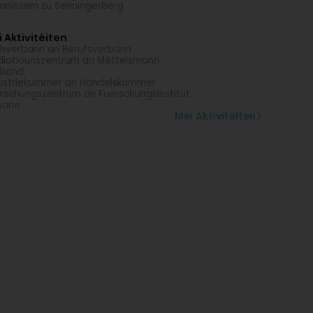
anissem zu Senningerberg
 Aktivitéiten
hverbänn an Berufsverbänn
iatiounszentrum an Mëttelsmann
rband
ustriekummer an Handelskummer
rschungszentrum an Fuerschungsinstitut
uane
Méi Aktivitéiten