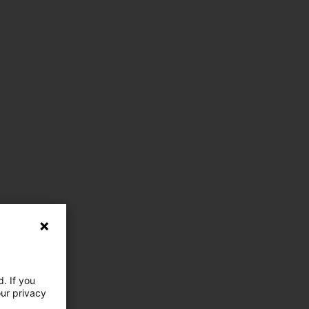
. If you
our privacy