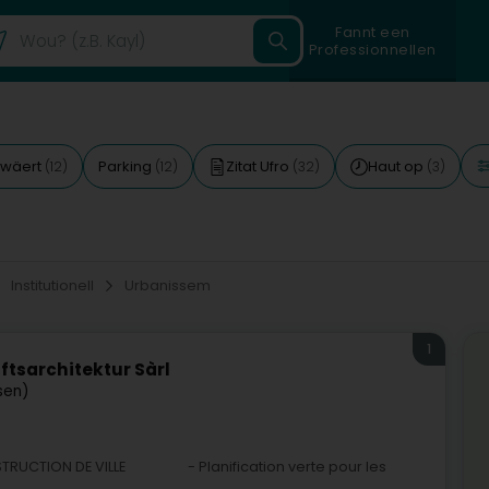
Fannt een
Professionnellen
ewäert
Parking
Zitat Ufro
Haut op
(12)
(12)
(32)
(3)
Institutionell
Urbanissem
1
tsarchitektur Sàrl
sen)
NSTRUCTION DE VILLE - Planification verte pour les