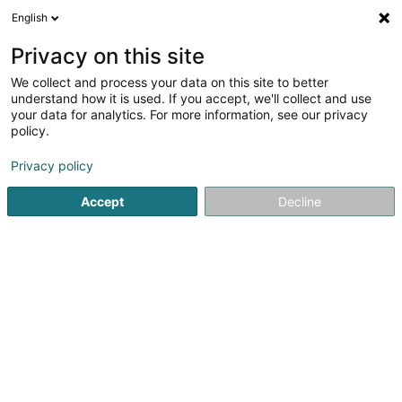
English
LU
Privacy on this site
We collect and process your data on this site to better
Raffinéiert Är Sich
understand how it is used. If you accept, we'll collect and use
your data for analytics. For more information, see our privacy
Autour de moi
Zougang fir Behënnerten
Haut op
(1)
(
policy.
1
Reitzenter zu Bertrange
Resultat(er) fir
en 63ms
Privacy policy
Startsäit
Reitsportzenteren
Reitzenter
Bertrange
Accept
Decline
1
Centre Equestre Bouferterhaff
Ferme de Beaufort
L-8059
Bertrange (Bartreng)
En 1997, la famille Mangen a décidé de transformer sa
ferme en un centre equestre. Au cours des deux
dernières décennies, cela devait devenir une
impressionnante histoire de réussite. De plus en plus de
propriétaires de chevaux ont décidé de confier...