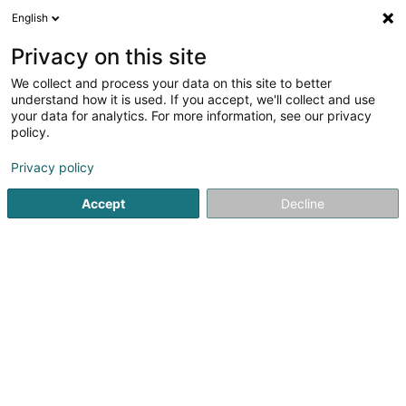
English
LU
Privacy on this site
We collect and process your data on this site to better
Raffinéiert Är Sich
understand how it is used. If you accept, we'll collect and use
your data for analytics. For more information, see our privacy
Autour de moi
Koerich
Parking
Haut op
(2)
(1)
(1)
policy.
5
Camping-car
Resultat(er) fir
en 32ms
Privacy policy
Startsäit
Campingen
Camping-car
Accept
Decline
1
Stephex Re SA
8b Rue Collart
L-8414
Steinfort (Stengefort)
Stephex Re est la société de réassurance captive du
groupe Stephex en charge d’apporter des couvertures
de réassurances sur-mesure au groupe Stephex.
Société créée en 2015 au Luxembourg, Stephex Re
protège en priorité les chevaux et leurs moyens de...