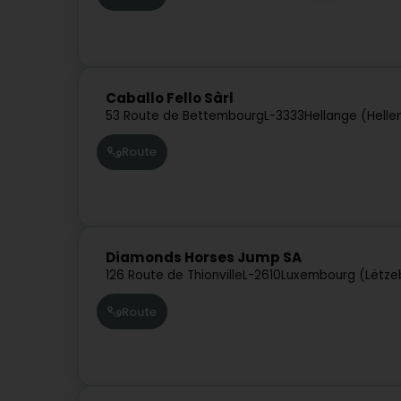
Caballo Fello Sàrl
53 Route de Bettembourg
L-3333
Hellange (Helle
Route
Diamonds Horses Jump SA
126 Route de Thionville
L-2610
Luxembourg (Lëtze
Route