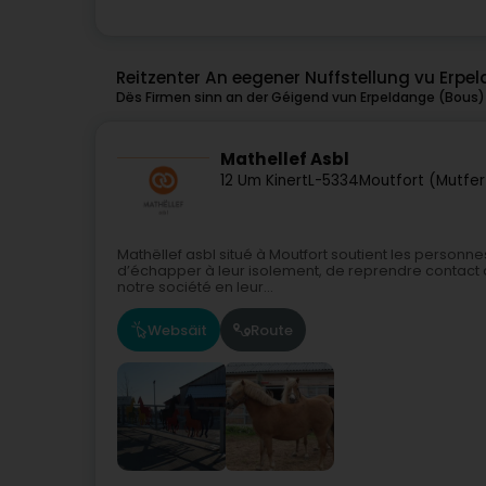
Reitzenter An eegener Nuffstellung vu Erpe
Dës Firmen sinn an der Géigend vun Erpeldange (Bous) a
Mathellef Asbl
12 Um Kinert
L-5334
Moutfort (Mutfer
Mathëllef asbl situé à Moutfort soutient les personn
d’échapper à leur isolement, de reprendre contact a
notre société en leur...
Websäit
Route