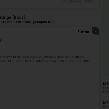
Reitsportzenteren
ldange (Bous)
 kéinten och fir Iech gëeegent sinn.
2
6 km
t)
es souffrant de maladies psychiques dans leurs efforts
vec la société, de retrouver un travail et une place dans
Méi
Imm
Ent
Mé
Rei