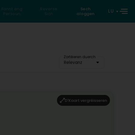
Fannt eng
Reverse
Sech
LU
Persoun
Sich
aloggen
Zortéieren duerch
Relevanz
D'Kaart vergréisseren