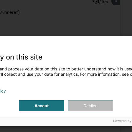
4
5,1 km
(Munneref)
Reitsportzenteren
5
12,8 km
y on this site
and process your data on this site to better understand how it is used
ll collect and use your data for analytics. For more information, see 
licy
Reitsportzenteren
Accept
Decline
6
13,2 km
Powered by