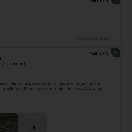
15,3 km
Reitsportzenteren
10
21,2 km
s
 (Stroossen)
amiliale. Il a été créé en 1980.Depuis 2002, le Centre
a gestion de l'écurie est aux mains des deux frères qui
+8