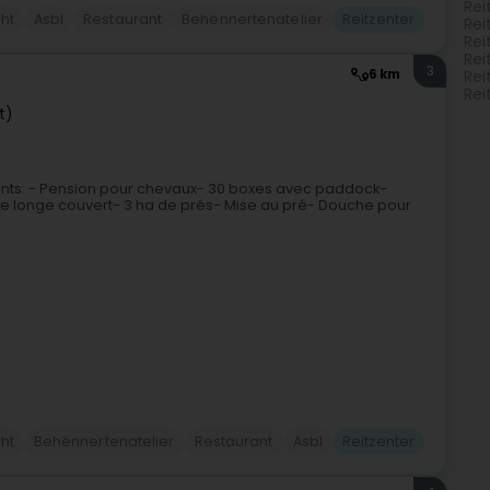
Rei
ht
Asbl
Restaurant
Behënnertenatelier
Reitzenter
Rei
Rei
Rei
3
6 km
Rei
Rei
t)
lients: - Pension pour chevaux- 30 boxes avec paddock-
e longe couvert- 3 ha de prés- Mise au pré- Douche pour
ht
Behënnertenatelier
Restaurant
Asbl
Reitzenter