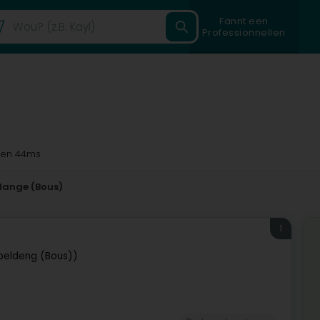
Fannt een
Professionnellen
en 44ms
dange (Bous)
1
rpeldeng (Bous))