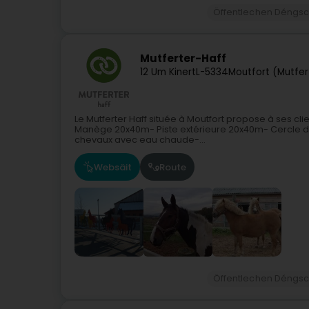
Öffentlechen Déngsc
Mutferter-Haff
12 Um Kinert
L-5334
Moutfort (Mutfer
Le Mutferter Haff située à Moutfort propose à ses c
Manège 20x40m- Piste extérieure 20x40m- Cercle d
chevaux avec eau chaude-...
Websäit
Route
Öffentlechen Déngsc