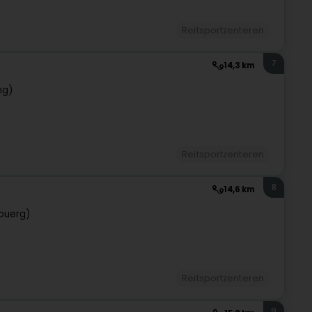
Reitsportzenteren
7
14,3 km
ng)
Reitsportzenteren
8
14,6 km
buerg)
Reitsportzenteren
9