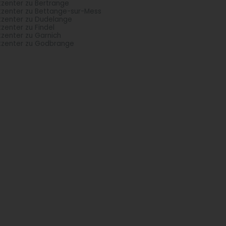
tzenter zu Bertrange
tzenter zu Bettange-sur-Mess
tzenter zu Dudelange
tzenter zu Findel
tzenter zu Garnich
tzenter zu Godbrange