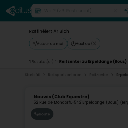
Raffinéiert Är Sich
Autour de moi
Haut op
(0)
1
Reitzenter zu Erpeldange (Bous)
Resultat(er) fir
Startsäit
Reitsportzenteren
Reitzenter
Erpel
Nauwis (Club Equestre)
52 Rue de Mondorf
L-5421
Erpeldange (Bous) (Ie
Route