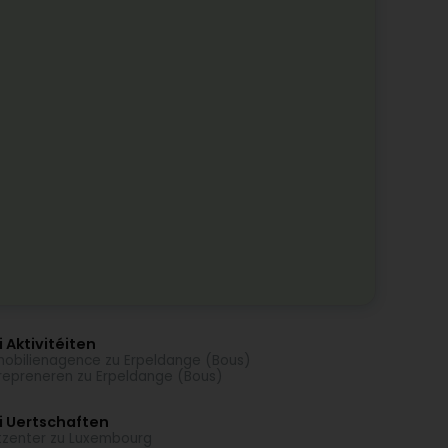
 Aktivitéiten
obilienagence zu Erpeldange (Bous)
repreneren zu Erpeldange (Bous)
i Uertschaften
tzenter zu Luxembourg