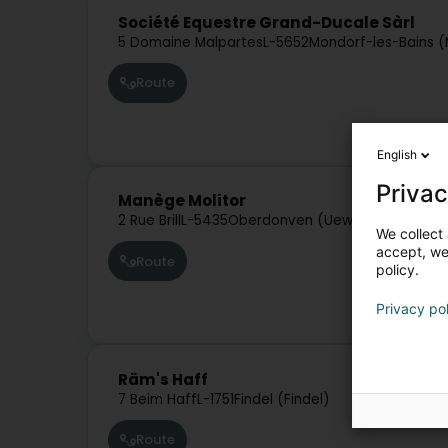
Société Equestre Grand-Ducale Sàrl
5 Domaine Malpartes
L-5652
Mondorf-les-Bains 
Route
English
Privac
Manège Molitor
2 Rue Brill
L-5435
Oberdonven (Uewerdonven)
We collect 
accept, we'
Route
policy.
Privacy po
Räm's Haff
7 Beim Haff
L-1751
Findel (Findel)
Route