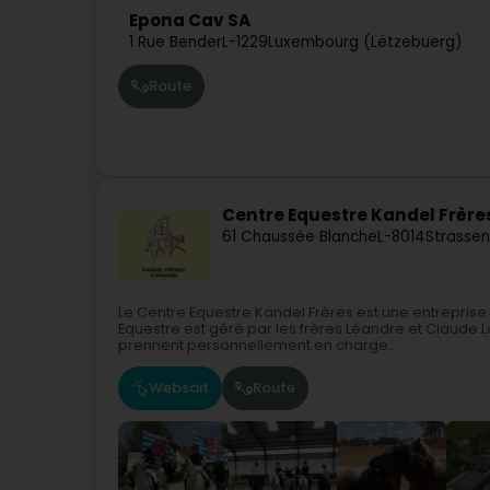
Epona Cav SA
1 Rue Bender
L-1229
Luxembourg (Lëtzebuerg)
Route
Centre Equestre Kandel Frère
61 Chaussée Blanche
L-8014
Strassen
Le Centre Equestre Kandel Frères est une entreprise f
Equestre est géré par les frères Léandre et Claude.L
prennent personnellement en charge...
Websäit
Route