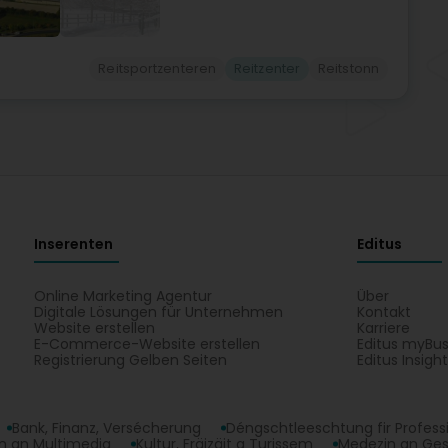
Reitsportzenteren
Reitzenter
Reitstonn
Inserenten
Editus
Online Marketing Agentur
Über
Digitale Lösungen für Unternehmen
Kontakt
Website erstellen
Karriere
E-Commerce-Website erstellen
Editus myBus
Registrierung Gelben Seiten
Editus Insigh
Bank, Finanz, Versécherung
Déngschtleeschtung fir Profess
 an Multimedia
Kultur, Fräizäit a Turissem
Medezin an Ge