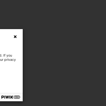
. If you
our privacy