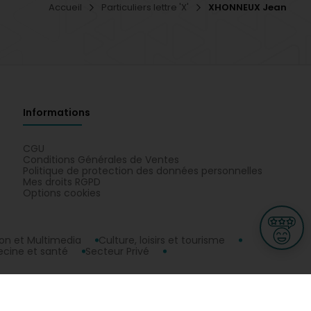
Accueil
Particuliers lettre 'X'
XHONNEUX Jean
Informations
CGU
Conditions Générales de Ventes
Politique de protection des données personnelles
Mes droits RGPD
Options cookies
n et Multimedia
Culture, loisirs et tourisme
cine et santé
Secteur Privé
ge
L-3670 Kayl