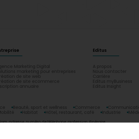
ntreprise
Editus
gence Marketing Digital
A propos
olutions marketing pour entreprises
Nous contacter
réation de site web
Carrière
réation de site ecommerce
Editus myBusiness
nscription annuaire
Editus Insight
nce
Beauté, sport et wellness
Commerce
Communicatio
obilité
Habitat
Hôtel, restaurant, café
Industrie
Méde
om, adresse, numéro de téléphone, profession, itinéraire.
opyright © 2026
Editus Luxembourg S.A.
208, rue de Noertzan