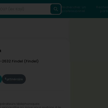
Rechercher un
Recher
professionnel
parti
n
L-2632
Findel (Findel)
Itinéraire
opérateurs téléphoniques
apparaître ici, nous vous invitons à le