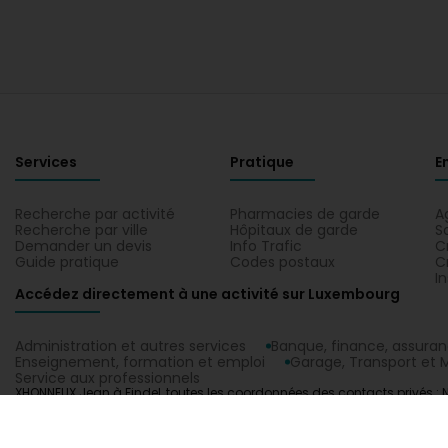
Services
Pratique
E
Recherche par activité
Pharmacies de garde
A
Recherche par ville
Hôpitaux de garde
S
Demander un devis
Info Trafic
C
Guide pratique
Codes postaux
C
I
Accédez directement à une activité sur Luxembourg
Administration et autres services
Banque, finance, assura
Enseignement, formation et emploi
Garage, Transport et M
Service aux professionnels
XHONNEUX Jean à Findel, toutes les coordonnées des contacts privés : N
1.0.2606.0809
C