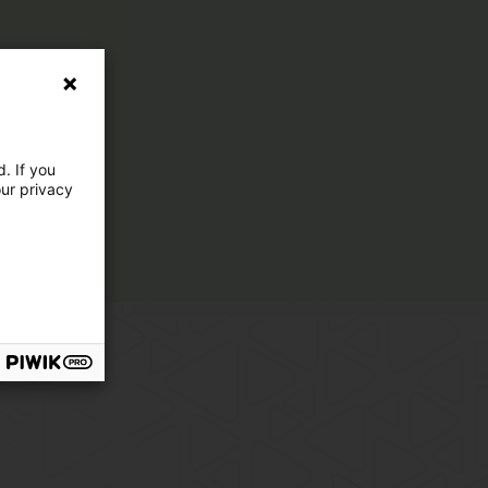
. If you
our privacy