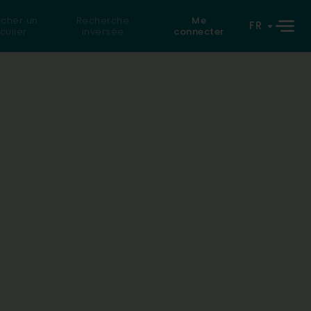
cher un
Recherche
Me
FR
culier
inversée
connecter