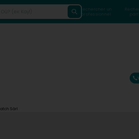
Rechercher un
Reche
professionnel
part
atch Sàrl