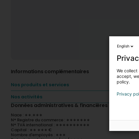
English
Privac
We collect 
Informations complémentaires
accept, we'
policy.
Nos produits et services
Privacy po
Nos activités
Données administratives & financières
Nace : ∗∗.∗∗∗
N° Registre du commerce : ∗∗∗∗∗∗∗
N° TVA international : ∗∗∗∗∗∗∗∗∗∗
Capital : ∗∗ ∗∗∗ €
Nombre d'employés : ∗∗∗