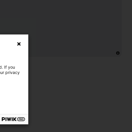
. If you
our privacy