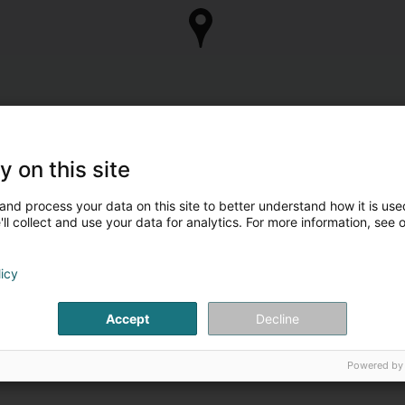
y on this site
and process your data on this site to better understand how it is used
ll collect and use your data for analytics. For more information, see 
licy
Accept
Decline
Powered by