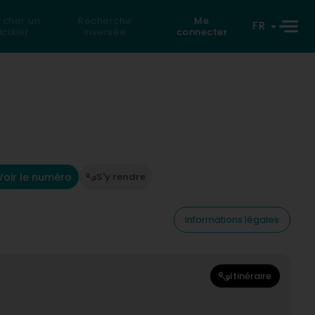
rcher un
Recherche
Me
FR
iculier
inversée
connecter
Voir le numéro
S'y rendre
Informations légales
Itinéraire