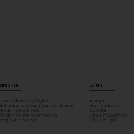
ntreprise
Editus
gence Marketing Digital
A propos
olutions marketing pour entreprises
Nous contacter
réation de site web
Carrière
réation de site ecommerce
Editus myBusiness
nscription annuaire
Editus Insight