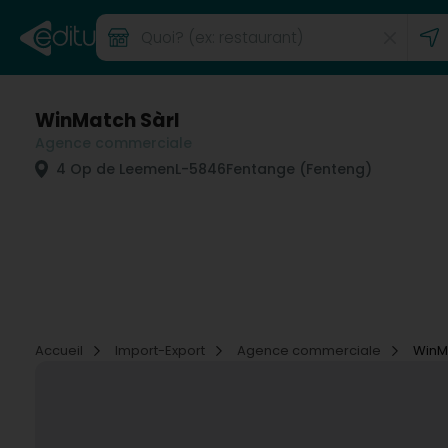
WinMatch Sàrl
Agence commerciale
4 Op de Leemen
L-5846
Fentange (Fenteng)
Accueil
Import-Export
Agence commerciale
WinM