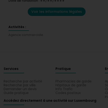
Date de fondation : ∗∗/∗∗/∗∗∗∗
Voir les informations légales
Activités :
Agence commerciale
Services
Pratique
E
Recherche par activité
Pharmacies de garde
A
Recherche par ville
Hôpitaux de garde
S
Demander un devis
Info Trafic
C
Guide pratique
Codes postaux
C
I
Accédez directement à une activité sur Luxembourg