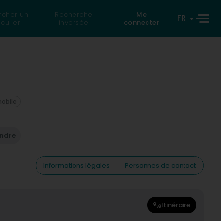
rcher un
Recherche
Me
FR
iculier
inversée
connecter
mobile
endre
Informations légales
Personnes de contact
Itinéraire