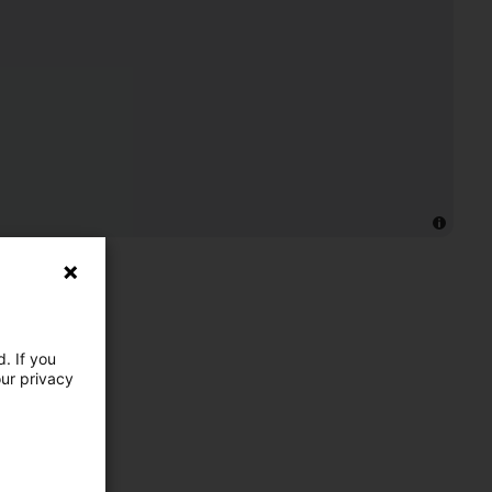
. If you
our privacy