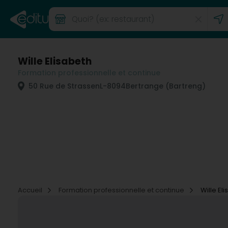
Wille Elisabeth
Formation professionnelle et continue
50 Rue de Strassen
L-8094
Bertrange (Bartreng)
Accueil
Formation professionnelle et continue
Wille El