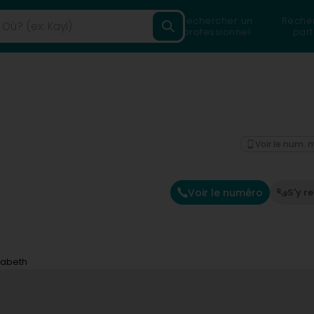
Rechercher un
Reche
professionnel
part
Voir le num. 
Voir le numéro
S'y r
isabeth