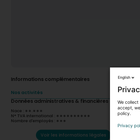
English
Informations complémentaires
Privac
Nos activités
Données administratives & financières
We collect 
accept, we'
Nace : ∗∗.∗∗∗
policy.
N° TVA international : ∗∗∗∗∗∗∗∗∗∗
Nombre d'employés : ∗∗∗
Privacy po
Voir les informations légales