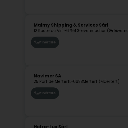
Malmy Shipping & Services Sàrl
12 Route du Vin
L-6794
Grevenmacher (Gréiwema
Itinéraire
Navimer SA
25 Port de Mertert
L-6688
Mertert (Mäertert)
Itinéraire
Hofra-Lux Sàrl