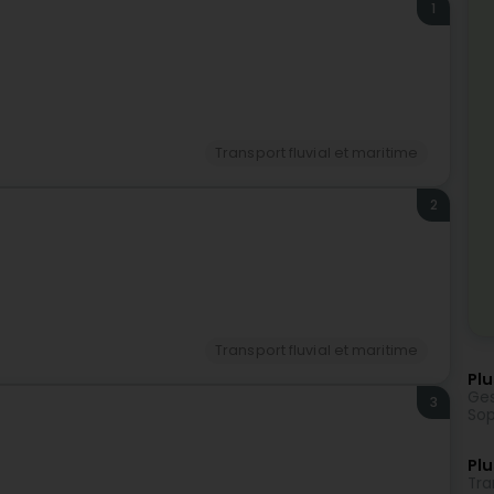
1
Transport fluvial et maritime
2
Transport fluvial et maritime
Plu
Ges
3
Sop
Plu
Tra