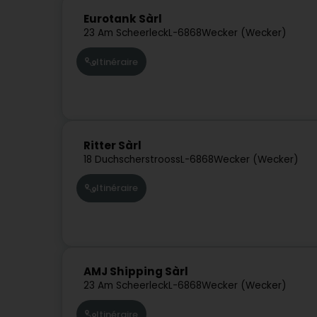
Eurotank Sàrl
23 Am Scheerleck
L-6868
Wecker (Wecker)
Itinéraire
Ritter Sàrl
18 Duchscherstrooss
L-6868
Wecker (Wecker)
Itinéraire
AMJ Shipping Sàrl
23 Am Scheerleck
L-6868
Wecker (Wecker)
Itinéraire