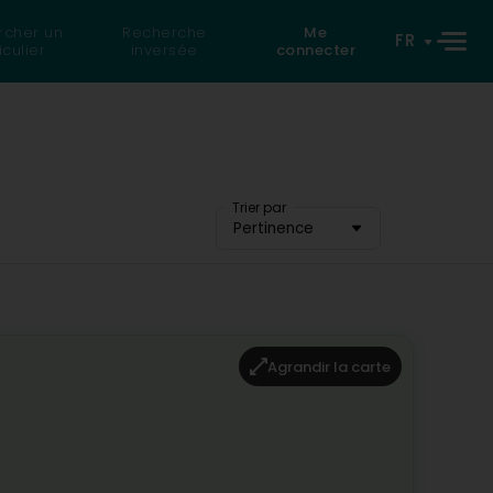
rcher un
Recherche
Me
FR
iculier
inversée
connecter
Trier par
Pertinence
Agrandir la carte