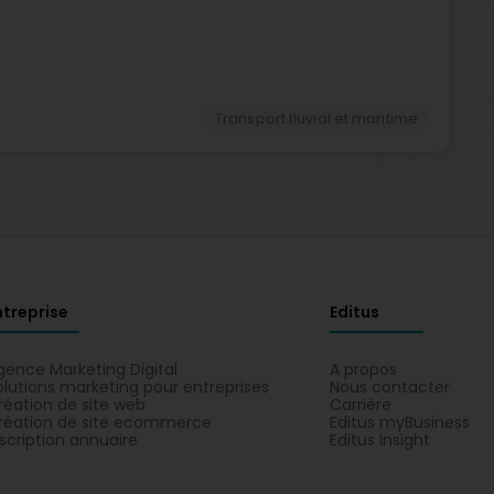
Transport fluvial et maritime
ntreprise
Editus
gence Marketing Digital
A propos
olutions marketing pour entreprises
Nous contacter
réation de site web
Carrière
réation de site ecommerce
Editus myBusiness
nscription annuaire
Editus Insight