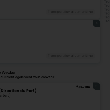
Tra
Tra
Tra
Transport fluvial et maritime
Tra
Tra
Tra
4
Transport fluvial et maritime
de Wecker
pourraient également vous convenir.
5
5,7 km
(Direction du Port)
ertert)