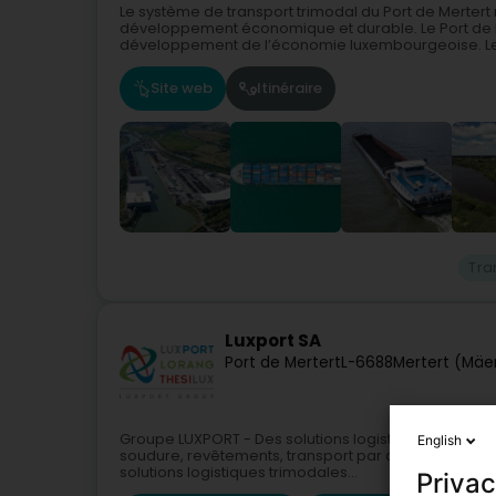
Le système de transport trimodal du Port de Merter
développement économique et durable. Le Port de 
développement de l’économie luxembourgeoise. Les
Site web
Itinéraire
Tra
Luxport SA
Port de Mertert
L-6688
Mertert (Mäe
Groupe LUXPORT - Des solutions logistiques trimoda
English
soudure, revêtements, transport par camion et bie
solutions logistiques trimodales...
Privac