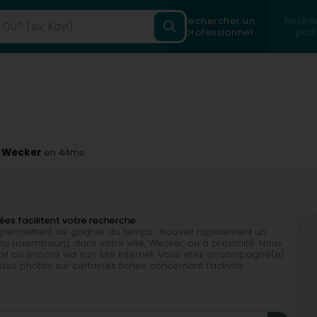
Rechercher un
Reche
professionnel
part
à Wecker
en 44ms
lées facilitent votre recherche
ous permettent de gagner du temps : trouvez rapidement un
au Luxembourg, dans votre ville, Wecker, ou à proximité. Nous
il ou encore via son site internet. Vous êtes accompagné(e)
des photos sur certaines fiches concernant l’activité