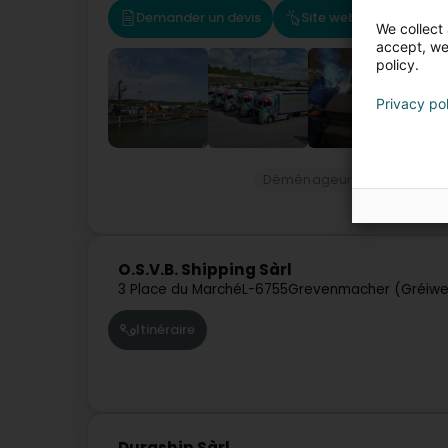
Demander un devis
Site web
We collect 
accept, we'
policy.
Privacy po
Déménageur
Stockage
O.S.V.B. Shipping Sàrl
3 Place du Marché
L-6755
Grevenmacher (Gréiw
Itinéraire
Duraship Sàrl