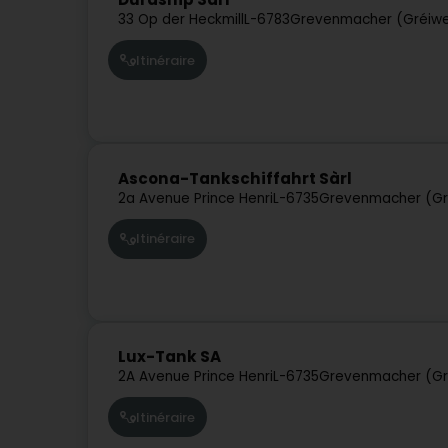
33 Op der Heckmill
L-6783
Grevenmacher (Gréiw
Itinéraire
Ascona-Tankschiffahrt Sàrl
2a Avenue Prince Henri
L-6735
Grevenmacher (G
Itinéraire
Lux-Tank SA
2A Avenue Prince Henri
L-6735
Grevenmacher (G
Itinéraire