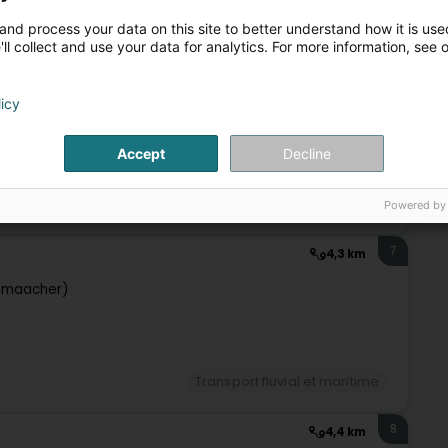
and process your data on this site to better understand how it is used
ll collect and use your data for analytics. For more information, see 
+39
licy
Accept
Decline
Transfert industriel
Travaux de soudage et découpage
Transport fluvial et maritime
Powered by
7
4,3 km
emaacher)
Transport fluvial et maritime
8
4,4 km