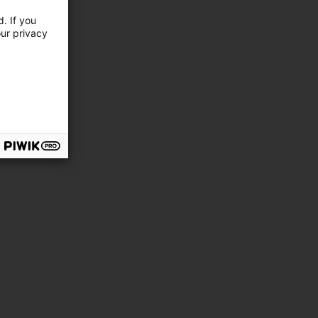
. If you
our privacy