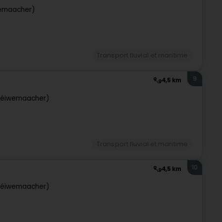
emaacher)
Transport fluvial et maritime
9
4,5 km
réiwemaacher)
Transport fluvial et maritime
10
4,5 km
réiwemaacher)