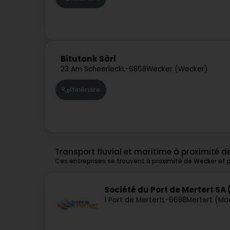
Bitutank Sàrl
23 Am Scheerleck
L-6868
Wecker (Wecker)
Itinéraire
Transport fluvial et maritime à proximité 
Ces entreprises se trouvent à proximité de Wecker et 
Société du Port de Mertert SA 
1 Port de Mertert
L-6688
Mertert (Mä