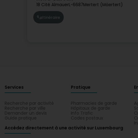
18 Cité Almauer
L-6687
Mertert (Mäertert)
Itinéraire
Services
Pratique
E
Recherche par activité
Pharmacies de garde
A
Recherche par ville
Hôpitaux de garde
S
Demander un devis
Info Trafic
C
Guide pratique
Codes postaux
C
I
Accédez directement à une activité sur Luxembourg