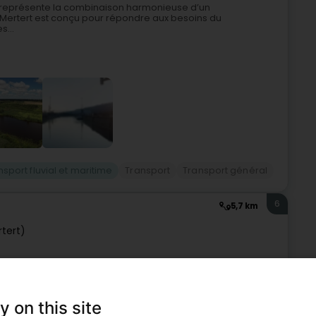
t représente la combinaison harmonieuse d’un
Mertert est conçu pour répondre aux besoins du
...
nsport fluvial et maritime
Transport
Transport général
6
5,7 km
rtert)
les au cœur de l'EuropePort, chargement, travaux de
n plus encore.Depuis plus de 50 ans, nous développons des
y on this site