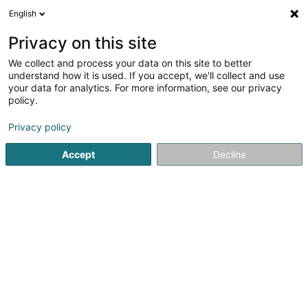
English
FR
Privacy on this site
We collect and process your data on this site to better
WAT Editions Sàrl
understand how it is used. If you accept, we'll collect and use
your data for analytics. For more information, see our privacy
Régie publicité
policy.
74 Rue Ermesinde
L-1469
Luxembourg (Lëtzebuerg)
Privacy policy
Afficher le fax
Accept
Decline
Voir le numéro
S'y rendre
Accueil
Publicité
Régie publicité
WAT Editions Sàrl