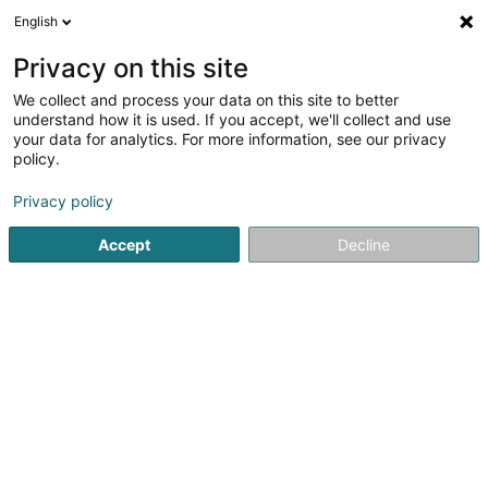
English
FR
Privacy on this site
We collect and process your data on this site to better
Vue sur Cour Sàrl
understand how it is used. If you accept, we'll collect and use
your data for analytics. For more information, see our privacy
Aménagement extérieur
policy.
1 Allée des Acacias
F-57535
Marange-Silvange (FRANCE)
Privacy policy
Accept
Decline
Voir le numéro
S'y rendre
Accueil
Jardin
Aménagement extérieur
Vue sur Cour 