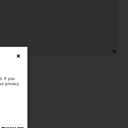
. If you
our privacy