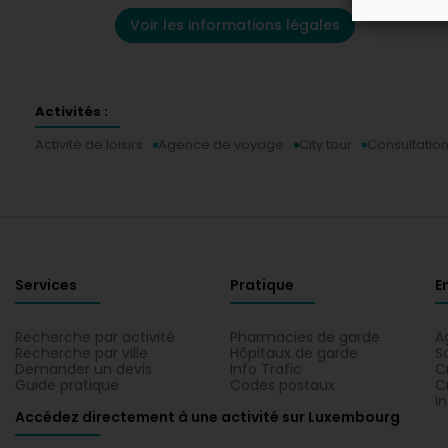
Voir les informations légales
Activités :
Activité de loisirs
Agence de voyage
City tour
Consultatio
Services
Pratique
E
Recherche par activité
Pharmacies de garde
A
Recherche par ville
Hôpitaux de garde
S
Demander un devis
Info Trafic
C
Guide pratique
Codes postaux
C
I
Accédez directement à une activité sur Luxembourg