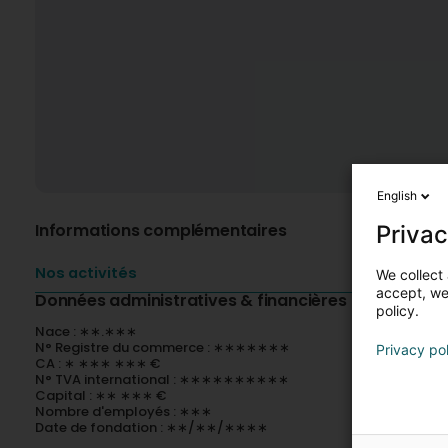
English
Informations complémentaires
Privac
Nos activités
We collect 
accept, we'
Données administratives & financières
policy.
Nace : ∗∗.∗∗∗
N° Registre du commerce : ∗∗∗∗∗∗∗
Privacy po
CA : ∗ ∗∗∗ ∗∗∗ €
N° TVA international : ∗∗∗∗∗∗∗∗∗∗
Capital : ∗∗ ∗∗∗ €
Nombre d'employés : ∗∗∗
Date de fondation : ∗∗/∗∗/∗∗∗∗