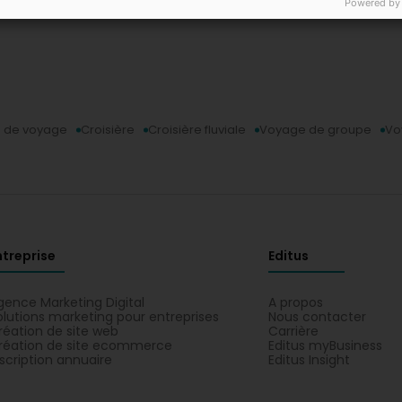
Powered by
n de voyage
Croisière
Croisière fluviale
Voyage de groupe
Vo
ntreprise
Editus
gence Marketing Digital
A propos
olutions marketing pour entreprises
Nous contacter
réation de site web
Carrière
réation de site ecommerce
Editus myBusiness
nscription annuaire
Editus Insight