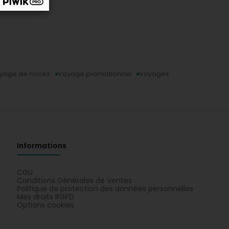
yage de noces
Voyage promotionnel
Voyages
Informations
CGU
Conditions Générales de Ventes
Politique de protection des données personnelles
Mes droits RGPD
Options cookies