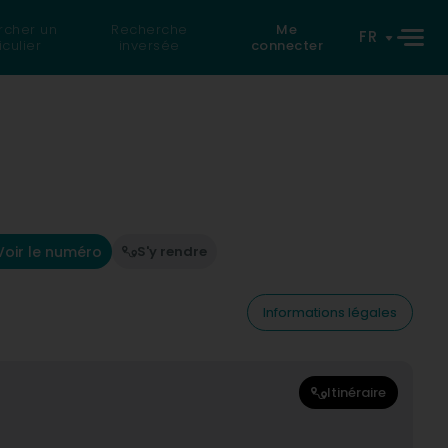
rcher un
Recherche
Me
FR
iculier
inversée
connecter
Voir le numéro
S'y rendre
Informations légales
Itinéraire