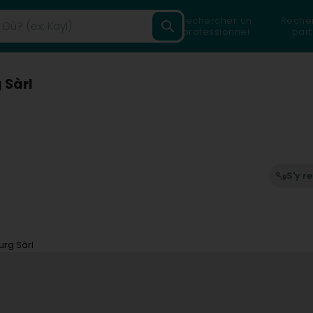
Rechercher un
Reche
professionnel
part
 Sàrl
S'y r
urg Sàrl