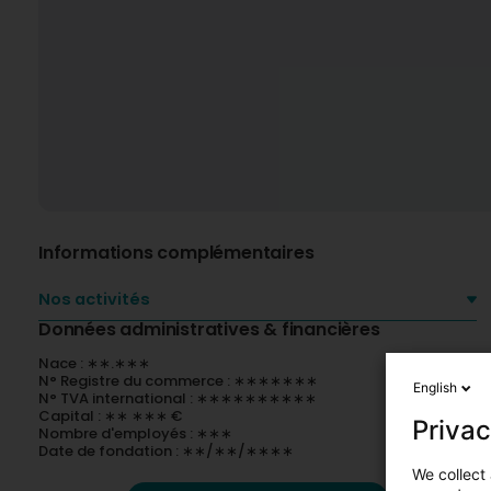
Informations complémentaires
Nos activités
Données administratives & financières
Nace : ∗∗.∗∗∗
N° Registre du commerce : ∗∗∗∗∗∗∗
English
N° TVA international : ∗∗∗∗∗∗∗∗∗∗
Capital : ∗∗ ∗∗∗ €
Privac
Nombre d'employés : ∗∗∗
Date de fondation : ∗∗/∗∗/∗∗∗∗
We collect 