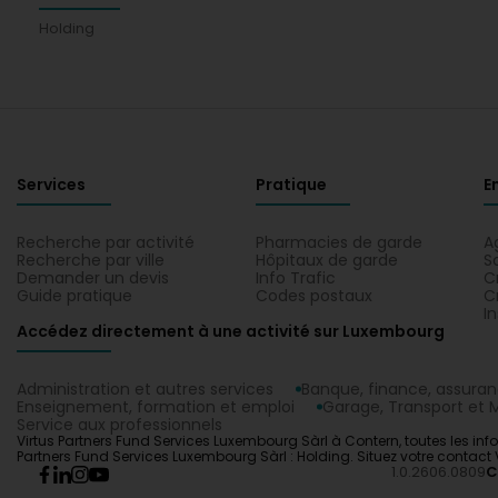
Holding
Services
Pratique
E
Recherche par activité
Pharmacies de garde
A
Recherche par ville
Hôpitaux de garde
S
Demander un devis
Info Trafic
C
Guide pratique
Codes postaux
C
I
Accédez directement à une activité sur Luxembourg
Administration et autres services
Banque, finance, assura
Enseignement, formation et emploi
Garage, Transport et M
Service aux professionnels
Virtus Partners Fund Services Luxembourg Sàrl à Contern, toutes les info
Partners Fund Services Luxembourg Sàrl : Holding. Situez votre contact
1.0.2606.0809
C