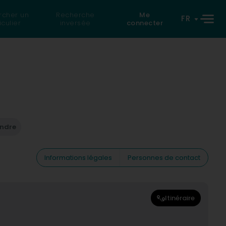
rcher un
Recherche
Me
FR
iculier
inversée
connecter
endre
Informations légales
Personnes de contact
Itinéraire