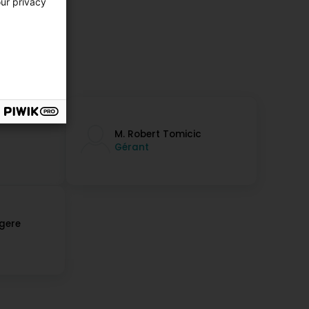
our privacy
M. Robert Tomicic
Gérant
gere