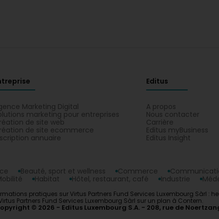
ntreprise
Editus
gence Marketing Digital
A propos
olutions marketing pour entreprises
Nous contacter
réation de site web
Carrière
réation de site ecommerce
Editus myBusiness
nscription annuaire
Editus Insight
nce
Beauté, sport et wellness
Commerce
Communicatio
obilité
Habitat
Hôtel, restaurant, café
Industrie
Méde
rmations pratiques sur Virtus Partners Fund Services Luxembourg Sàrl : heur
 Virtus Partners Fund Services Luxembourg Sàrl sur un plan à Contern.
opyright © 2026
Editus Luxembourg S.A.
208, rue de Noertzan