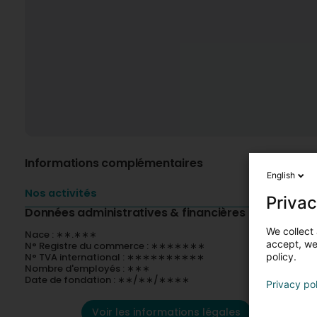
Informations complémentaires
English
Nos activités
Privac
Données administratives & financières
We collect 
Nace : ∗∗.∗∗∗
accept, we'
N° Registre du commerce : ∗∗∗∗∗∗∗
N° TVA international : ∗∗∗∗∗∗∗∗∗∗
policy.
Nombre d'employés : ∗∗∗
Date de fondation : ∗∗/∗∗/∗∗∗∗
Privacy po
Voir les informations légales