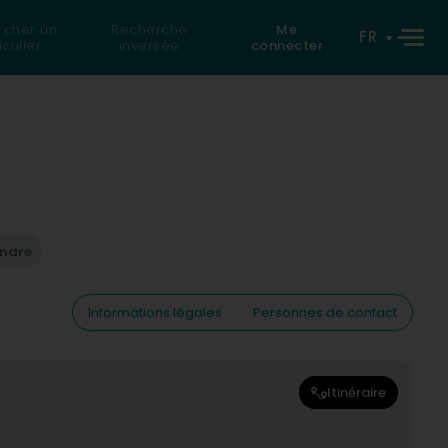
rcher un
Recherche
Me
FR
iculier
inversée
connecter
endre
Informations légales
Personnes de contact
Itinéraire