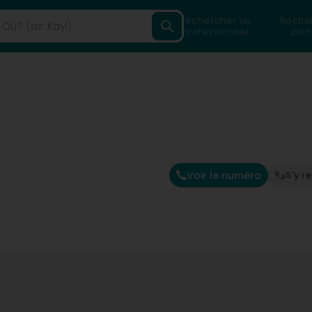
Rechercher un
Reche
professionnel
part
Voir le numéro
S'y r