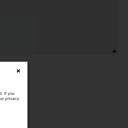
. If you
our privacy