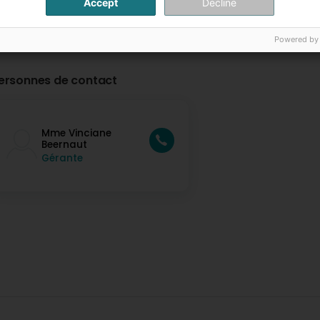
Accept
Decline
Powered by
ersonnes de contact
Mme Vinciane
Beernaut
Gérante