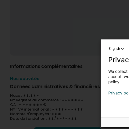
English
Privac
Informations complémentaires
We collect 
accept, we'
Nos activités
policy.
Données administratives & financières
Privacy po
Nace : ∗∗.∗∗∗
N° Registre du commerce : ∗∗∗∗∗∗∗
CA : ∗ ∗∗∗ ∗∗∗ €
N° TVA international : ∗∗∗∗∗∗∗∗∗∗
Nombre d'employés : ∗∗∗
Date de fondation : ∗∗/∗∗/∗∗∗∗