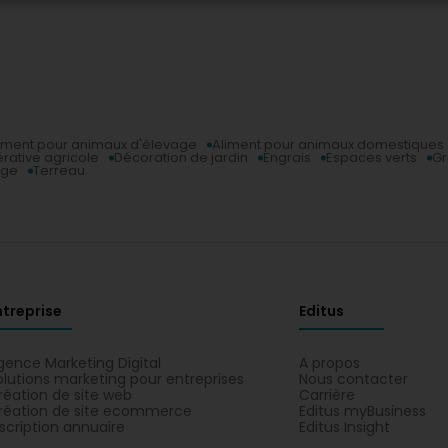
iment pour animaux d'élevage
Aliment pour animaux domestiques
rative agricole
Décoration de jardin
Engrais
Espaces verts
Gr
age
Terreau
ntreprise
Editus
gence Marketing Digital
A propos
olutions marketing pour entreprises
Nous contacter
réation de site web
Carrière
réation de site ecommerce
Editus myBusiness
nscription annuaire
Editus Insight