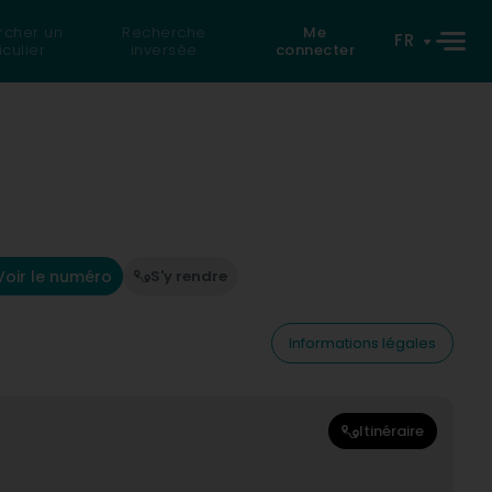
rcher un
Recherche
Me
FR
iculier
inversée
connecter
Voir le numéro
S'y rendre
Informations légales
Itinéraire