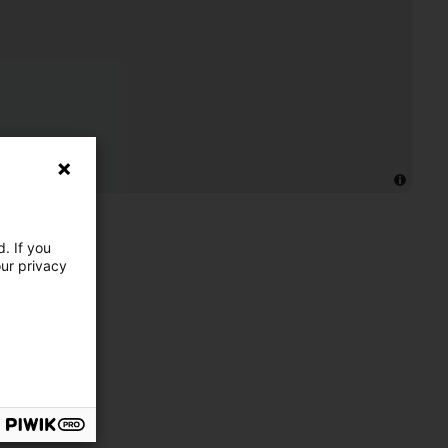
. If you
our privacy