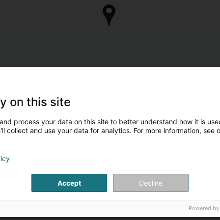
y on this site
and process your data on this site to better understand how it is used
ll collect and use your data for analytics. For more information, see 
licy
Accept
Decline
Powered by