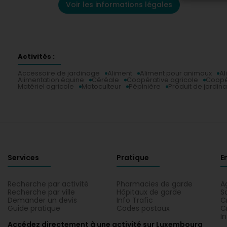
Voir les informations légales
Activités :
Accessoire de jardinage
Aliment
Aliment pour animaux
Al
Alimentation équine
Céréale
Coopérative agricole
Coopé
Matériel agricole
Motoculteur
Pépinière
Produit de jardin
Services
Pratique
E
Recherche par activité
Pharmacies de garde
A
Recherche par ville
Hôpitaux de garde
S
Demander un devis
Info Trafic
C
Guide pratique
Codes postaux
C
I
Accédez directement à une activité sur Luxembourg