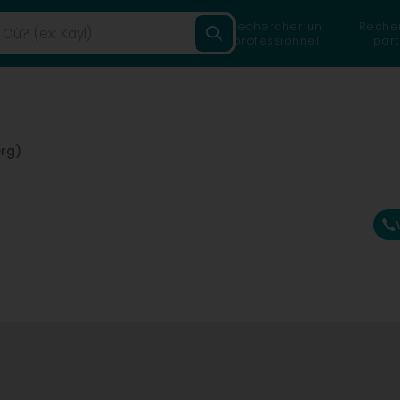
Rechercher un
Reche
professionnel
part
rg)