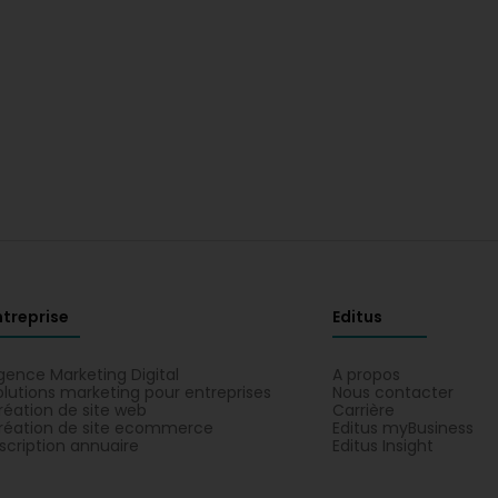
ntreprise
Editus
gence Marketing Digital
A propos
olutions marketing pour entreprises
Nous contacter
réation de site web
Carrière
réation de site ecommerce
Editus myBusiness
nscription annuaire
Editus Insight