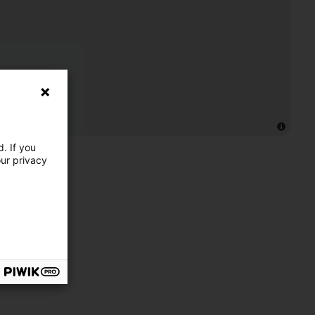
. If you
our privacy