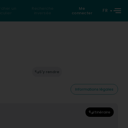
rcher un
Recherche
Me
FR
iculier
inversée
connecter
S'y rendre
Informations légales
Itinéraire