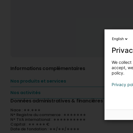
English
Privac
We collect 
Informations complémentaires
accept, we'
policy.
Nos produits et services
Privacy po
Nos activités
Données administratives & financières
Nace : ∗∗.∗∗∗
N° Registre du commerce : ∗∗∗∗∗∗∗
N° TVA international : ∗∗∗∗∗∗∗∗∗∗
Capital : ∗∗ ∗∗∗ €
Date de fondation : ∗∗/∗∗/∗∗∗∗