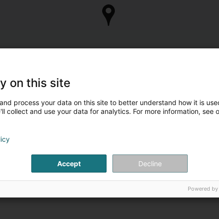
y on this site
and process your data on this site to better understand how it is used
ll collect and use your data for analytics. For more information, see 
licy
Accept
Decline
Powered by