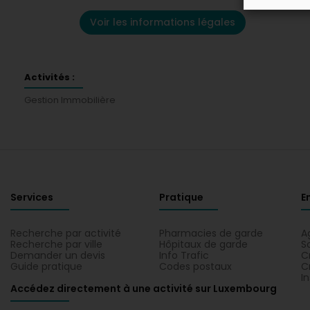
Voir les informations légales
Activités :
Gestion Immobilière
Services
Pratique
E
Recherche par activité
Pharmacies de garde
A
Recherche par ville
Hôpitaux de garde
S
Demander un devis
Info Trafic
C
Guide pratique
Codes postaux
C
I
Accédez directement à une activité sur Luxembourg