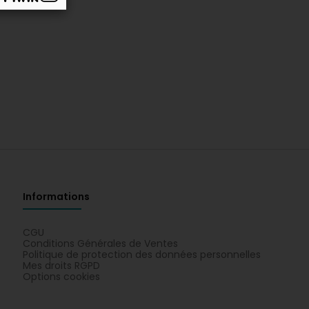
Informations
CGU
Conditions Générales de Ventes
Politique de protection des données personnelles
Mes droits RGPD
Options cookies