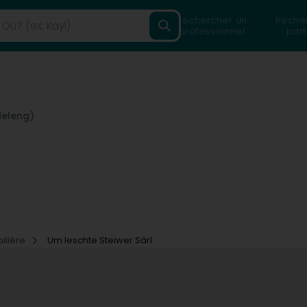
Rechercher un
Reche
professionnel
part
deleng)
ilière
Um leschte Steiwer Sàrl