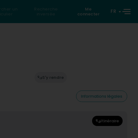
rcher un
Recherche
Me
FR
iculier
inversée
connecter
S'y rendre
Informations légales
Itinéraire