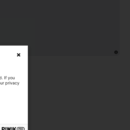
. If you
our privacy