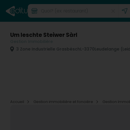
Um leschte Steiwer Sàrl
Gestion Immobilière
3 Zone Industrielle Grasbësch
L-3370
Leudelange (Lei
Accueil
Gestion immobilière et foncière
Gestion Immob