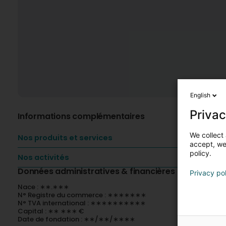
English
Privac
Informations complémentaires
We collect 
Nos produits et services
accept, we'
policy.
Nos activités
Données administratives & financières
Privacy po
Nace : ∗∗.∗∗∗
N° Registre du commerce : ∗∗∗∗∗∗∗
N° TVA international : ∗∗∗∗∗∗∗∗∗∗
Capital : ∗∗ ∗∗∗ €
Date de fondation : ∗∗/∗∗/∗∗∗∗