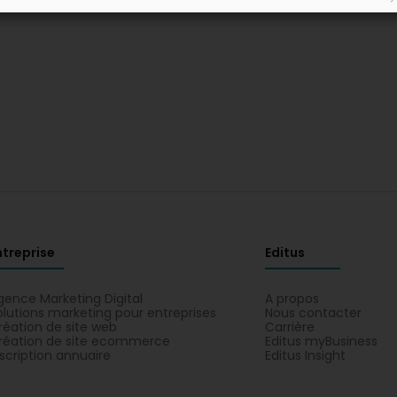
ntreprise
Editus
gence Marketing Digital
A propos
olutions marketing pour entreprises
Nous contacter
réation de site web
Carrière
réation de site ecommerce
Editus myBusiness
nscription annuaire
Editus Insight