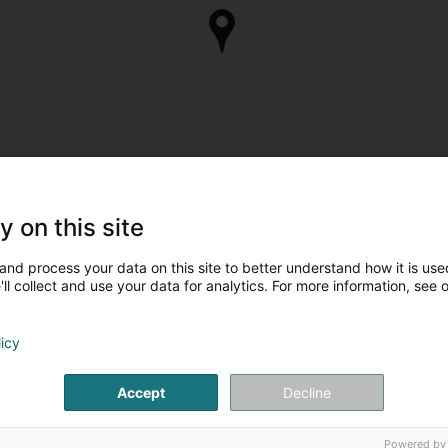
y on this site
and process your data on this site to better understand how it is used
ll collect and use your data for analytics. For more information, see 
licy
Accept
Decline
Powered by