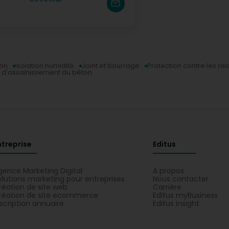
ion
Isolation humidité
Joint et bourrage
Protection contre les ri
 d'assainissement du béton
ntreprise
Editus
gence Marketing Digital
A propos
olutions marketing pour entreprises
Nous contacter
réation de site web
Carrière
réation de site ecommerce
Editus myBusiness
nscription annuaire
Editus Insight