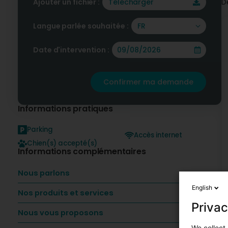
Ajouter un fichier :
Télécharger
D
Langue parlée souhaitée :
FR
Date d'intervention :
Confirmer ma demande
Informations pratiques
Parking
Accès internet
Chien(s) accepté(s)
Informations complémentaires
Nous parlons
English
Nos produits et services
Privac
Nous vous proposons
We collect 