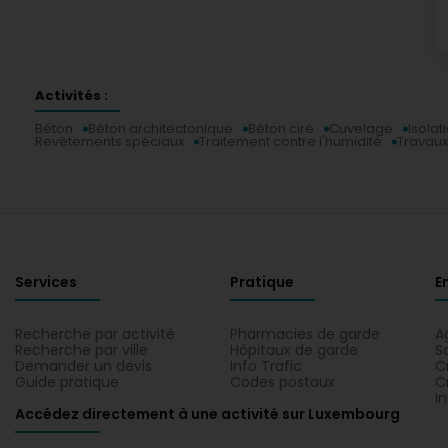
Activités :
Béton
Béton architectonique
Béton ciré
Cuvelage
Isolat
Revêtements spéciaux
Traitement contre l'humidité
Travaux
Services
Pratique
E
Recherche par activité
Pharmacies de garde
A
Recherche par ville
Hôpitaux de garde
S
Demander un devis
Info Trafic
C
Guide pratique
Codes postaux
C
I
Accédez directement à une activité sur Luxembourg