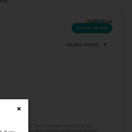
rts.
3,65
17
avis
Donner un avis
Les plus récents
us les aspects. Dès le premier contact, j’ai été
me. L’équipe de Tremalux s’est montrée extrêmement
. If you