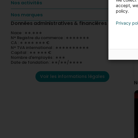
Nos activités
accept, we'
policy.
Nos marques
Données administratives & financières
Privacy po
Nace : ∗∗.∗∗∗
N° Registre du commerce : ∗∗∗∗∗∗∗
CA : ∗ ∗∗∗ ∗∗∗ €
N° TVA international : ∗∗∗∗∗∗∗∗∗∗
Capital : ∗∗ ∗∗∗ €
Nombre d'employés : ∗∗∗
Date de fondation : ∗∗/∗∗/∗∗∗∗
Voir les informations légales
N