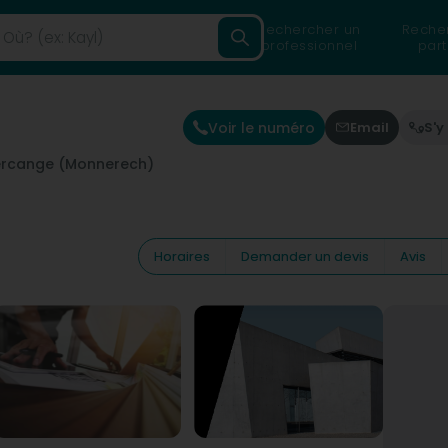
Rechercher un
Reche
professionnel
part
Voir le numéro
Email
S'y
rcange (Monnerech)
Horaires
Demander un devis
Avis