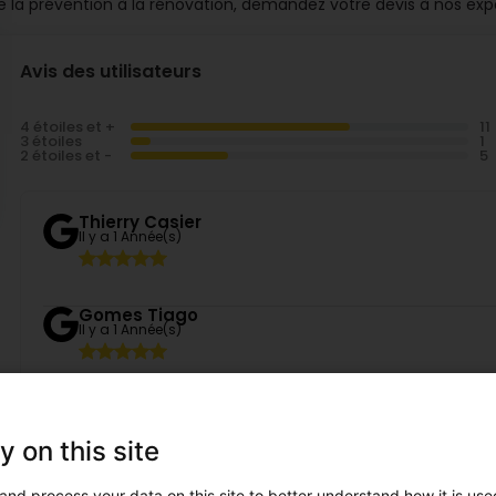
e la prévention à la rénovation, demandez votre devis à nos expe
Avis des utilisateurs
4 étoiles et +
3 étoiles
2 étoiles et -
Thierry Casier
Il y a 1 Année(s)
Gomes Tiago
Il y a 1 Année(s)
DD. C.
Il y a 3 Année(s)
y on this site
Mon expérience avec Tremalux a été exceptionnelle sous to
impressionné par leur réactivité et leur professionnalis
and process your data on this site to better understand how it is used