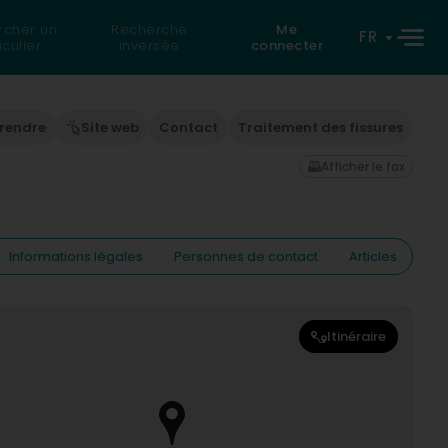
rcher un
Recherche
Me
FR
iculier
inversée
connecter
 rendre
Site web
Contact
Traitement des fissures
Afficher le fax
Informations légales
Personnes de contact
Articles
Itinéraire