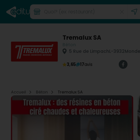
Tremalux SA
Béton
5 Rue de Limpach
L-3932
Monde
3,65
17
avis
Accueil
Béton
Tremalux SA