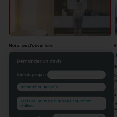
Horaires d'ouverture
A
Demander un devis
N
Nom du projet :
Q
t
G
à
I
r