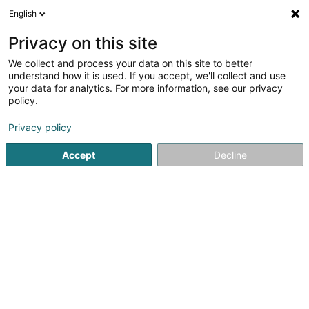
English
FR
Privacy on this site
We collect and process your data on this site to better
Tourist-Info-Camping
understand how it is used. If you accept, we'll collect and use
your data for analytics. For more information, see our privacy
Syndicat d'initiative et de tourisme
policy.
46 Rue de Binsfeld
L-9912
Troisvierges (Ëlwen)
Privacy policy
Afficher le fax
Voir le num. mobile
Accept
Decline
Voir le numéro
S'y rendre
Accueil
Tourisme
Syndicat d'initiative et de tourisme
T