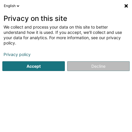
English
FR
Privacy on this site
We collect and process your data on this site to better
Tokbag Mevlüde-Aysun
understand how it is used. If you accept, we'll collect and use
your data for analytics. For more information, see our privacy
Avocats exerçant sous leur titre professionnel
d'origine (L4)
policy.
69 Boulevard de la Pétrusse
L-2320
Privacy policy
Luxembourg (Lëtzebuerg)
Accept
Decline
Afficher le fax
Voir le numéro
S'y rendre
Accueil
Avocat
Avocats exerçant sous leur titre profession