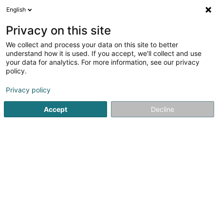
English
FR
Privacy on this site
We collect and process your data on this site to better
Toiture Antony E. - Groupe Marchione
understand how it is used. If you accept, we'll collect and use
your data for analytics. For more information, see our privacy
Toiture
policy.
15 Zone Industrielle Fausermillen
L-6689
Mertert (Mäertert)
Privacy policy
Accept
Decline
Afficher le fax
Voir le numéro
S'y rendre
Accueil
Couverture et toiture
Toiture
Toiture Antony E