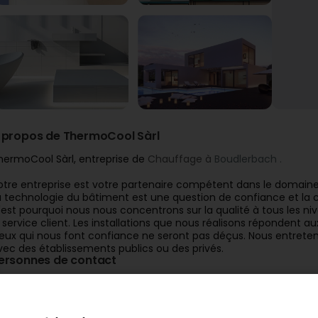
 propos de ThermoCool Sàrl
hermoCool Sàrl, entreprise de
Chauffage à
Boudlerbach .
otre entreprise est votre partenaire compétent dans le domaine
a technologie du bâtiment est une question de confiance et la co
'est pourquoi nous nous concentrons sur la qualité à tous les nive
e service client. Les installations que nous réalisons répondent au
eux qui nous font confiance ne seront pas déçus. Nous entretenon
vec des établissements publics ou des privés.
ersonnes de contact