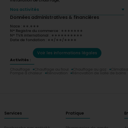
Installation de chauffage,
Nos activités
Données administratives & financières
Nace : ∗∗.∗∗∗
N° Registre du commerce : ∗∗∗∗∗∗∗
N° TVA international : ∗∗∗∗∗∗∗∗∗∗
Date de fondation : ∗∗/∗∗/∗∗∗∗
Voir les informations légales
Activités :
Chauffage
Chauffage au fioul
Chauffage au gaz
Climatisa
Pompe à chaleur
Rénovation
Rénovation de salle de bains
Services
Pratique
E