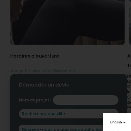
Horaires d'ouverture
A
T
Aucun horaire n'est disponible
N
L
Demander un devis
C
l
C
Nom du projet :
a
P
English