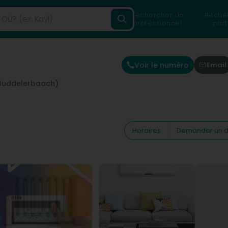
Rechercher un
Reche
professionnel
part
Voir le numéro
Email
Buddelerbaach)
Horaires
Demander un d