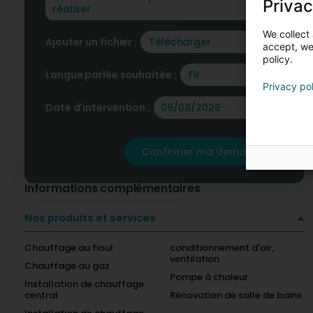
Privac
We collect 
Ajouter un fichier :
Télécharger
accept, we'
policy.
Langue parlée souhaitée :
FR
Privacy po
Date d'intervention :
Confirmer ma demande
Informations complémentaires
Nos produits et services
Chauffage au fioul
conditionnement d'air,
ventilation
Chauffage au gaz
Pompe à chaleur
Installation de chauffage
central
Rénovation de salle de bains