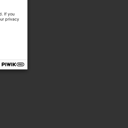
. If you
our privacy