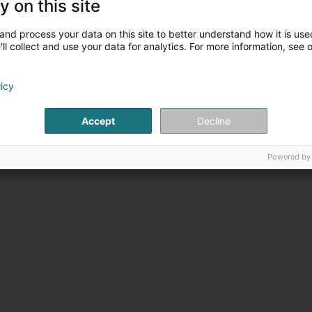
y on this site
M. Maribel Rodriguez
and process your data on this site to better understand how it is used
ll collect and use your data for analytics. For more information, see 
licy
Accept
Decline
Powered by