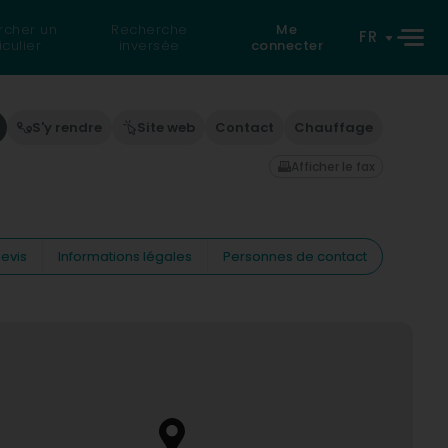
rcher un
Recherche
Me
FR
iculier
inversée
connecter
S'y rendre
Site web
Contact
Chauffage
Afficher le fax
evis
Informations légales
Personnes de contact