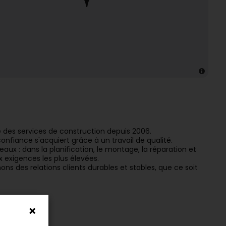
 des services de construction depuis 2006.
nfiance s'acquiert grâce à un travail de qualité.
aux : dans la planification, le montage, la réparation et
x exigences les plus élevées.
s des relations clients durables et stables, que ce soit