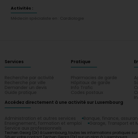
Activités :
Médecin spécialiste en : Cardiologie
Services
Pratique
E
Recherche par activité
Pharmacies de garde
A
Recherche par ville
Hôpitaux de garde
S
Demander un devis
Info Trafic
C
Guide pratique
Codes postaux
C
I
Accédez directement à une activité sur Luxembourg
Administration et autres services
Banque, finance, assura
Enseignement, formation et emploi
Garage, Transport et M
Service aux professionnels
Techen Georg (Dr) à Luxembourg, toutes les informations pratiques sur T
Situez votre contact Techen Georg (Dr) sur un plan à Luxembourg.