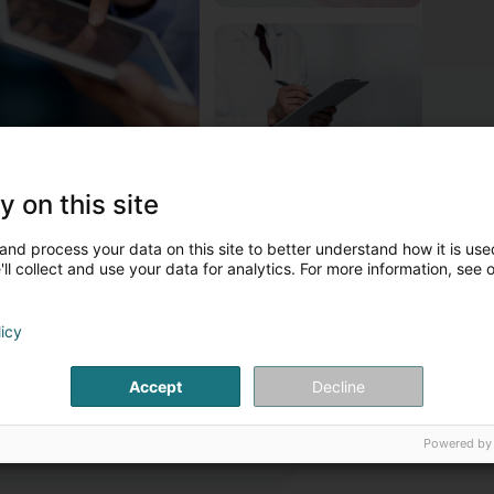
y on this site
 propos de Techen Georg (Dr)
ardiologie - Soins intensifs cardiologiques, Explorations fonctionn
and process your data on this site to better understand how it is used
ll collect and use your data for analytics. For more information, see 
onsultations sur rendez-vous.
ersonnes de contact
licy
Accept
Decline
M. Georg Techen
Cardiologue
Powered by