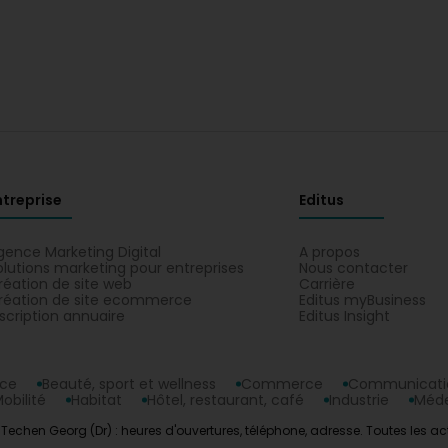
ntreprise
Editus
gence Marketing Digital
A propos
olutions marketing pour entreprises
Nous contacter
réation de site web
Carrière
réation de site ecommerce
Editus myBusiness
nscription annuaire
Editus Insight
nce
Beauté, sport et wellness
Commerce
Communicatio
obilité
Habitat
Hôtel, restaurant, café
Industrie
Méde
echen Georg (Dr) : heures d'ouvertures, téléphone, adresse. Toutes les act