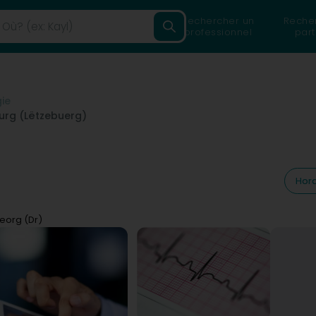
Rechercher un
Reche
professionnel
part
gie
rg (Lëtzebuerg)
Hora
eorg (Dr)