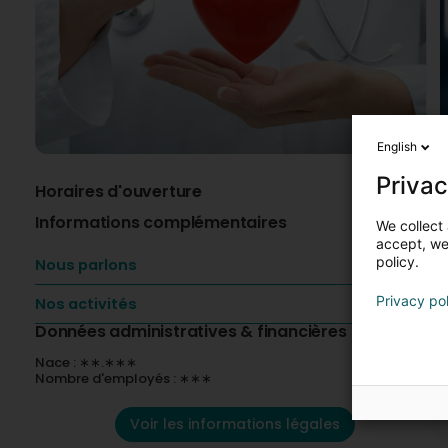
English
Privac
Horaires d'ouverture
A
Informations complémentaires
C
We collect 
accept, we'
C
policy.
Nous parlons
P
Privacy po
Nos activités
Données administratives & financières
Nace : ∗∗.∗∗∗
Nombre d'employés : ∗∗∗
Voir les informations légales