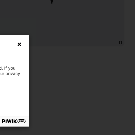
elles.
. If you
our privacy