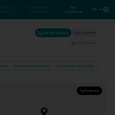
rcher un
Recherche
Me
FR
iculier
inversée
connecter
Voir le numéro
S'y rendre
Afficher le fax
ires
Informations légales
Personnes de contact
Itinéraire