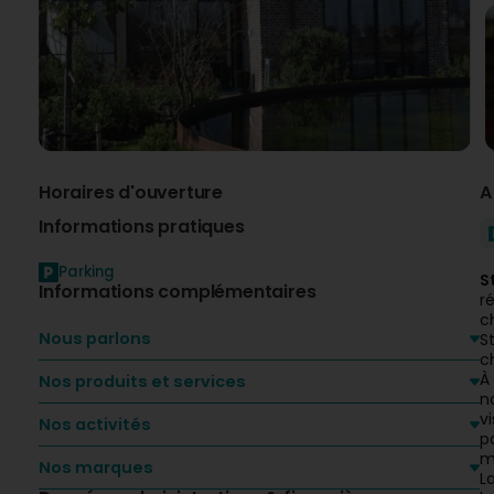
Horaires d'ouverture
A
Informations pratiques
Parking
S
Informations complémentaires
r
c
Nous parlons
S
c
À
Nos produits et services
n
v
Nos activités
p
m
Nos marques
L