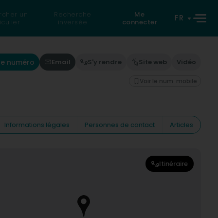
rcher un
Recherche
Me
FR
iculier
inversée
connecter
 le numéro
Email
S'y rendre
Site web
Vidéo
Voir le num. mobile
Informations légales
Personnes de contact
Articles
Itinéraire