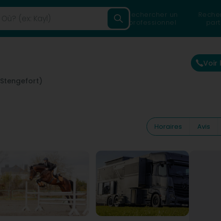
Rechercher un
Reche
professionnel
part
Voir
(Stengefort)
Horaires
Avis