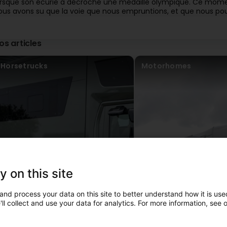
orsque son écurie a décroché une médaille olympique. Ce mome
ous avons su que la voie que nous empruntions, et que nous pour
os articles
Horsetrucks
Motorhomes
y on this site
and process your data on this site to better understand how it is used
ll collect and use your data for analytics. For more information, see 