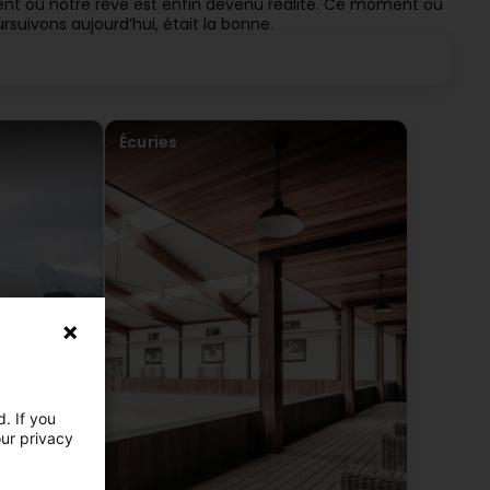
nt où notre rêve est enfin devenu réalité. Ce moment où
suivons aujourd’hui, était la bonne.
Écuries
. If you
our privacy