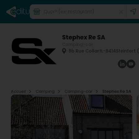
Stephex Re SA
Camping-car
8b Rue Collart
L-8414
Steinfort 
Accueil
Camping
Camping-car
Stephex Re SA