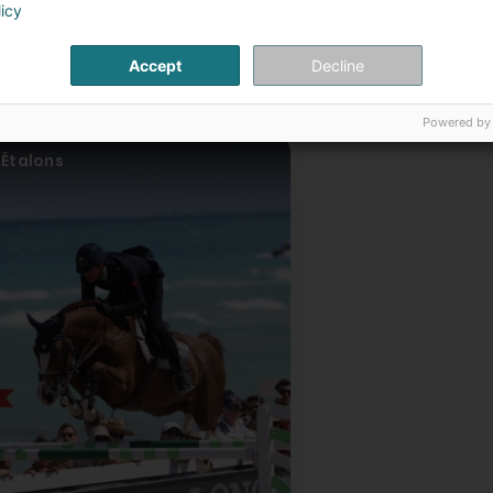
licy
Accept
Decline
Powered by
Étalons