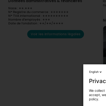
Données administratives & financières
l
n
Nace : ∗∗.∗∗∗
N° Registre du commerce : ∗∗∗∗∗∗∗
N° TVA international : ∗∗∗∗∗∗∗∗∗∗
Nombre d'employés : ∗∗∗
N
Date de fondation : ∗∗/∗∗/∗∗∗∗
Voir les informations légales
English
Privac
We collect 
accept, we'
policy.