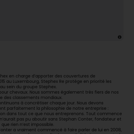
phex en charge d’apporter des couvertures de
5 au Luxembourg, Stephex Re protège en priorité les
 au sein du groupe Stephex.
 pour chevaux. Nous sommes également très fiers de nos
tête des classements mondiaux.
continuons à concrétiser chaque jour. Nous devons
t parfaitement la philosophie de notre entreprise :
ection dans tout ce que nous entreprenons. Tout commence
 n’aurait pas pu aboutir sans Stephan Conter, fondateur et
que rien n’est impossible.
Conter a vraiment commencé à faire parler de lui en 2008,