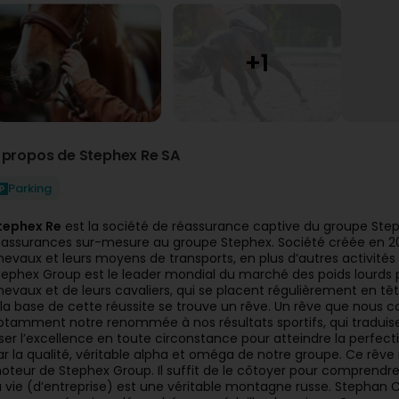
 propos de Stephex Re SA
Parking
tephex Re
est la société de réassurance captive du groupe Ste
éassurances sur-mesure au groupe Stephex. Société créée en 201
hevaux et leurs moyens de transports, en plus d’autres activités
tephex Group est le leader mondial du marché des poids lourds
hevaux et de leurs cavaliers, qui se placent régulièrement en 
 la base de cette réussite se trouve un rêve. Un rêve que nous 
otamment notre renommée à nos résultats sportifs, qui traduisen
iser l’excellence en toute circonstance pour atteindre la perf
ar la qualité, véritable alpha et oméga de notre groupe. Ce rêve
oteur de Stephex Group. Il suffit de le côtoyer pour comprendre 
a vie (d’entreprise) est une véritable montagne russe. Stephan 