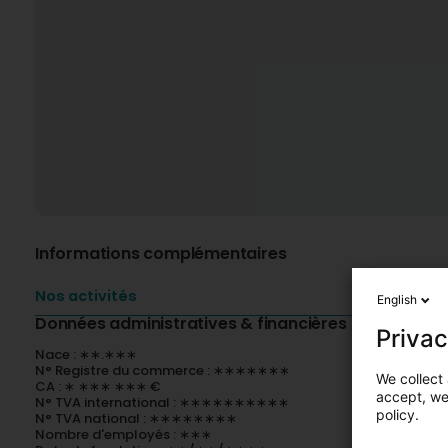
Informations complémentaires
Nos activités
English
Données administratives & financières
Privac
Nace : ∗∗.∗∗∗
N° Registre du commerce : ∗∗∗∗∗∗∗
We collect 
CA : ∗ ∗∗∗ ∗∗∗ €
accept, we'
N° TVA international : ∗∗∗∗∗∗∗∗∗∗
policy.
N° TVA national : ∗∗∗∗∗∗∗∗
Nombre d'employés : ∗∗∗