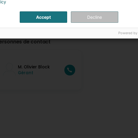
licy
Accept
Decline
Powered by
ersonnes de contact
M. Olivier Block
Gérant