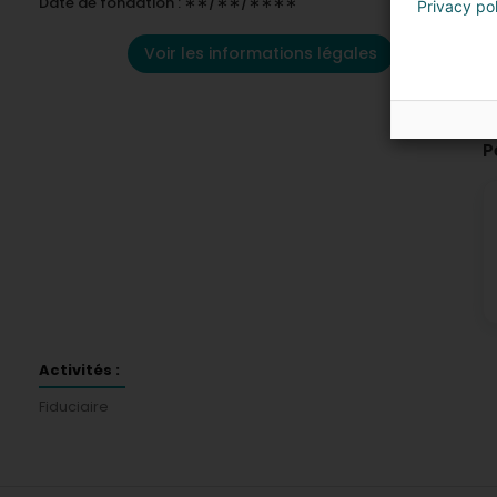
Date de fondation : ∗∗/∗∗/∗∗∗∗
Privacy po
Voir les informations légales
P
Activités :
Fiduciaire