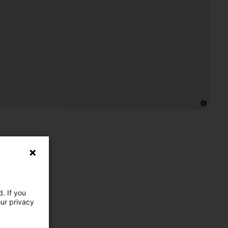
. If you
our privacy