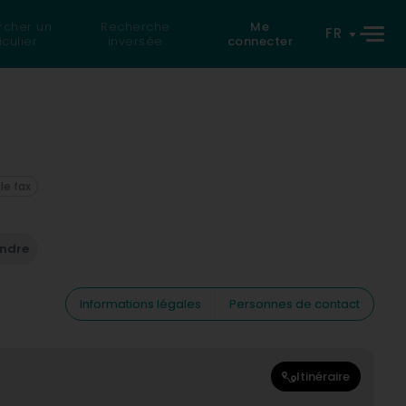
rcher un
Recherche
Me
FR
iculier
inversée
connecter
 le fax
endre
Informations légales
Personnes de contact
Itinéraire