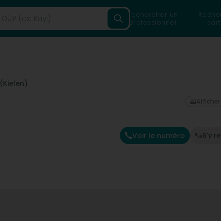
Rechercher un
Reche
professionnel
part
(Kielen)
Afficher
Voir le numéro
S'y r