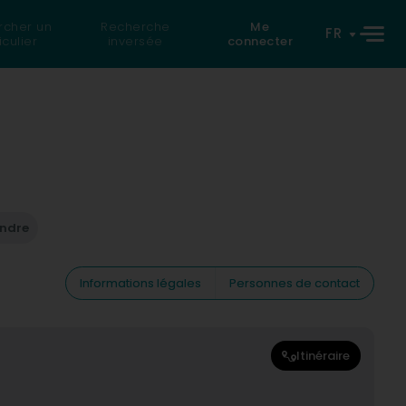
rcher un
Recherche
Me
FR
iculier
inversée
connecter
endre
Informations légales
Personnes de contact
Itinéraire