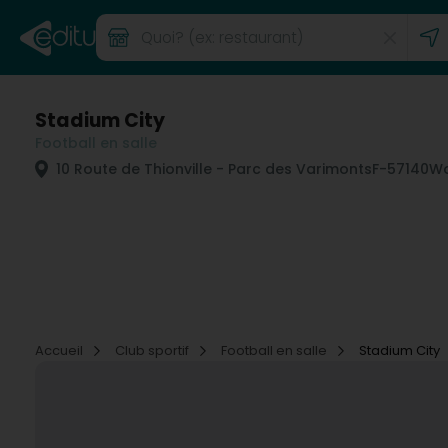
Stadium City
Football en salle
10 Route de Thionville - Parc des Varimonts
F-57140
Wo
Accueil
Club sportif
Football en salle
Stadium City