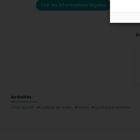
Voir les informations légales
P
Activités :
Club sportif
Football en salle
Padel
Sport pour enfants