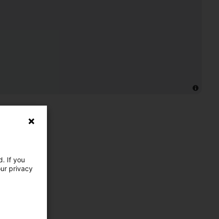
. If you
our privacy