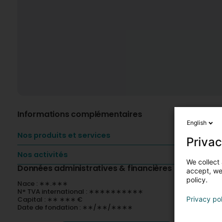
Informations complémentaires
English
Nos produits et services
Privac
Nos activités
We collect 
Données administratives & financières
accept, we'
policy.
Nace : ∗∗.∗∗∗
N° TVA international : ∗∗∗∗∗∗∗∗∗∗
Capital : ∗∗ ∗∗∗ €
Privacy po
Date de fondation : ∗∗/∗∗/∗∗∗∗