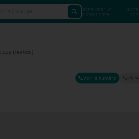
Rechercher un
Reche
professionnel
part
ippy (FRANCE)
Voir le numéro
S'y r