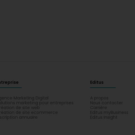
ntreprise
Editus
gence Marketing Digital
A propos
olutions marketing pour entreprises
Nous contacter
réation de site web
Carrière
réation de site ecommerce
Editus myBusiness
nscription annuaire
Editus Insight