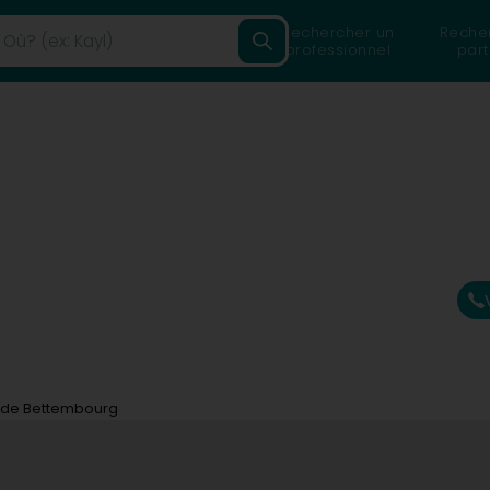
Rechercher un
Reche
professionnel
part
b de Bettembourg