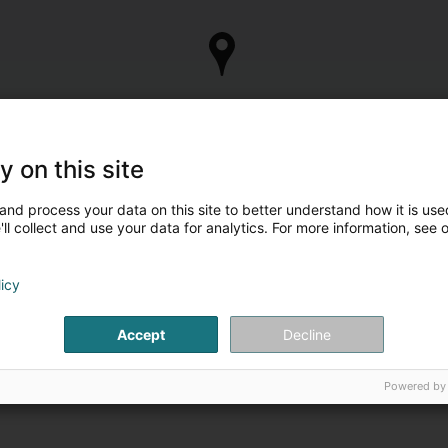
y on this site
and process your data on this site to better understand how it is used
ll collect and use your data for analytics. For more information, see 
Vous êtes le propriétaire 
licy
Prenez le contrôle de votre fiche et mett
Gérer ma so
Accept
Decline
Powered by