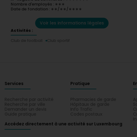
Nombre d'employés : ∗∗∗
Date de fondation : ∗∗/∗∗/∗∗∗∗
Voir les informations légales
Activités :
Club de football
Club sportif
Services
Pratique
E
Recherche par activité
Pharmacies de garde
A
Recherche par ville
Hôpitaux de garde
S
Demander un devis
Info Trafic
C
Guide pratique
Codes postaux
C
I
Accédez directement à une activité sur Luxembourg