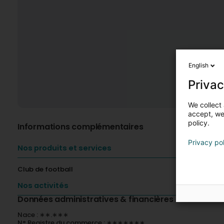
English
Privac
We collect 
accept, we'
policy.
Informations complémentaires
Privacy po
Nos produits et services
Club de football
Nos activités
Données administratives & financières
Nace : ∗∗.∗∗∗
N° Registre du commerce : ∗∗∗∗∗∗∗