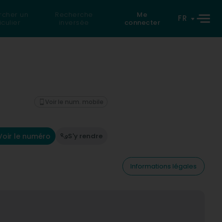
rcher un
Recherche
Me
FR
iculier
inversée
connecter
Voir le num. mobile
Voir le numéro
S'y rendre
Informations légales