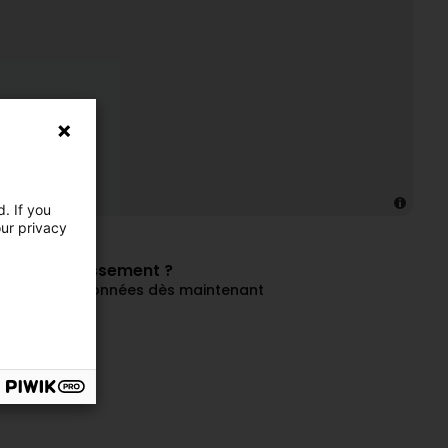
. If you
our privacy
de cet établissement ?
ez à jour vos données dès maintenant
ciété