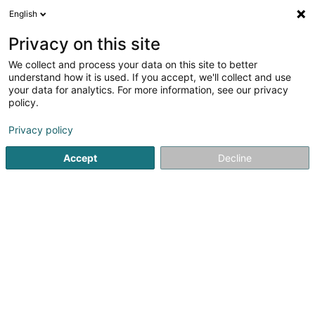
English
FR
Privacy on this site
We collect and process your data on this site to better
Sonnenschein Wolfgang
understand how it is used. If you accept, we'll collect and use
your data for analytics. For more information, see our privacy
Avocats exerçant sous leur titre professionnel
d'origine (L4)
policy.
118 Val Ste Croix
L-1370
Luxembourg (Lëtzebuerg)
Privacy policy
Accept
Decline
Afficher le fax
Voir le numéro
S'y rendre
Accueil
Avocat
Avocats exerçant sous leur titre profession