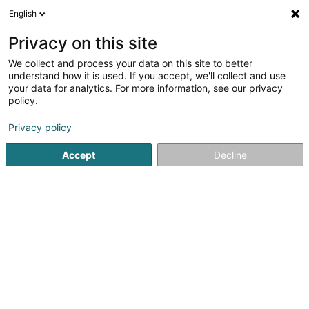
English
FR
Privacy on this site
We collect and process your data on this site to better
Société Luxembourgeoise du Bâtiment
understand how it is used. If you accept, we'll collect and use
SA
your data for analytics. For more information, see our privacy
policy.
Gestion immobilière et foncière
Privacy policy
34 Rue de Sanem
L-4485
Soleuvre (Zolwer)
Accept
Decline
S'y rendre
Accueil
Gestion immobilière et foncière
Société Luxembou