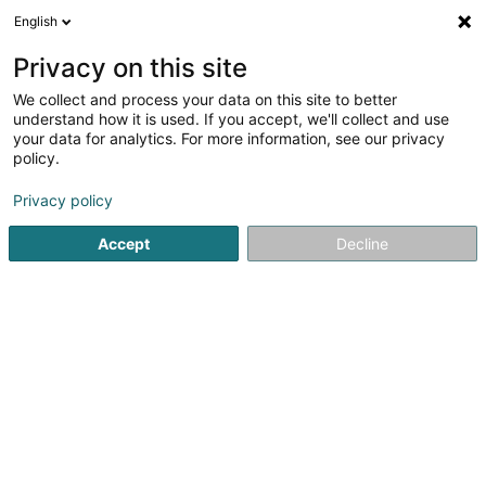
English
FR
Privacy on this site
We collect and process your data on this site to better
Sermatec Sàrl
understand how it is used. If you accept, we'll collect and use
your data for analytics. For more information, see our privacy
Equipement pour la construction
policy.
19 Zone d'Act. Eco. Z.A.R.E., Îlot Ouest
L-4384
Ehlerange (Éilereng)
Privacy policy
Accept
Decline
Afficher le fax
Voir le numéro
S'y rendre
Accueil
Machine et outillage
Equipement pour la construc