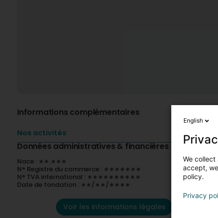
Informations complémentaires
English
Nos activités
Privac
Données administratives & financières
We collect 
Nace : ∗∗.∗∗∗
accept, we'
N° Registre du commerce : ∗∗∗∗∗∗∗
N° TVA international : ∗∗∗∗∗∗∗∗∗∗
policy.
Date de fondation : ∗∗/∗∗/∗∗∗∗
Privacy po
Voir les informations légales