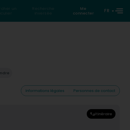
rcher un
Recherche
Me
FR
iculier
inversée
connecter
endre
Informations légales
Personnes de contact
Itinéraire