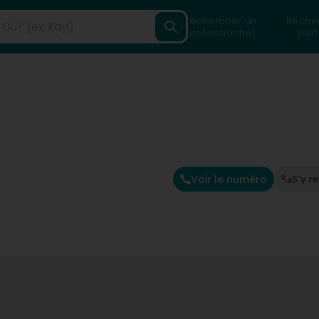
Rechercher un
Reche
professionnel
part
Voir le numéro
S'y r