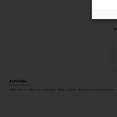
P
Activités :
After Work
Bar à cocktails
Bar, Café
Brasserie restaurant