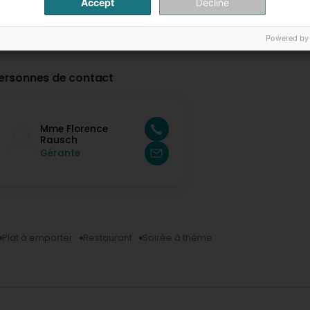
Accept
Decline
Powered by
ersonnes de contact
Mme Florence
Rausch
Gérante
Plat à emporter
Restaurant
Soirée à thème