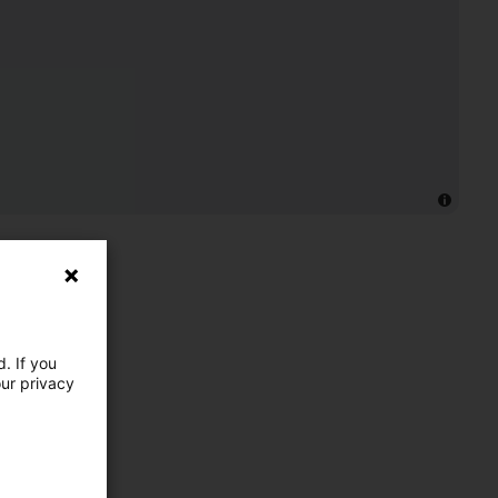
. If you
our privacy