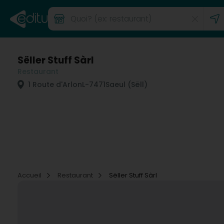
Sëller Stuff Sàrl
Restaurant
1 Route d'Arlon
L-7471
Saeul (Sëll)
Accueil
Restaurant
Sëller Stuff Sàrl