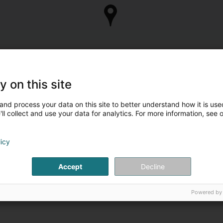
y on this site
and process your data on this site to better understand how it is used
ll collect and use your data for analytics. For more information, see 
licy
Accept
Decline
Powered by