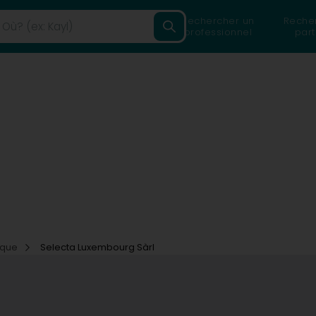
Rechercher un
Reche
professionnel
part
tique
Selecta Luxembourg Sàrl