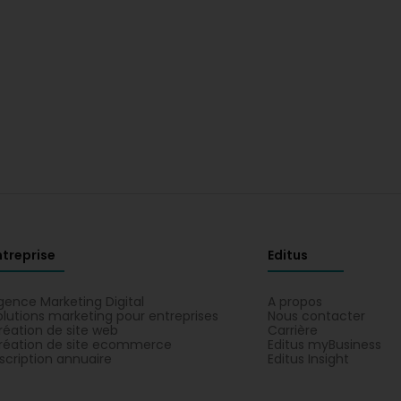
ntreprise
Editus
gence Marketing Digital
A propos
olutions marketing pour entreprises
Nous contacter
réation de site web
Carrière
réation de site ecommerce
Editus myBusiness
nscription annuaire
Editus Insight