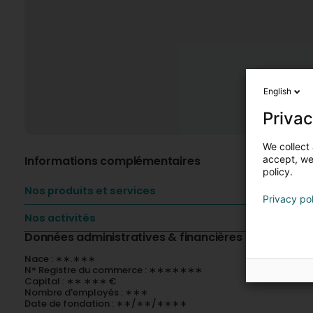
English
Privac
We collect 
Informations complémentaires
accept, we'
policy.
Nos produits et services
Privacy po
Nos activités
Données administratives & financières
Nace : ∗∗.∗∗∗
N° Registre du commerce : ∗∗∗∗∗∗∗
Capital : ∗∗ ∗∗∗ €
Nombre d'employés : ∗∗∗
Date de fondation : ∗∗/∗∗/∗∗∗∗