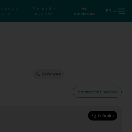
rcher un
Recherche
Me
FR
iculier
inversée
connecter
S'y rendre
Informations légales
Itinéraire