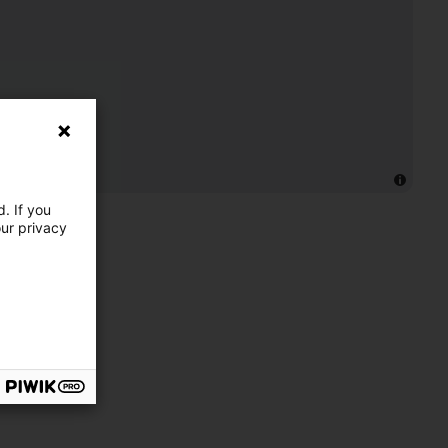
. If you
our privacy