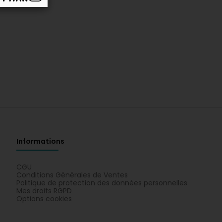
Informations
CGU
Conditions Générales de Ventes
Politique de protection des données personnelles
Mes droits RGPD
Options cookies