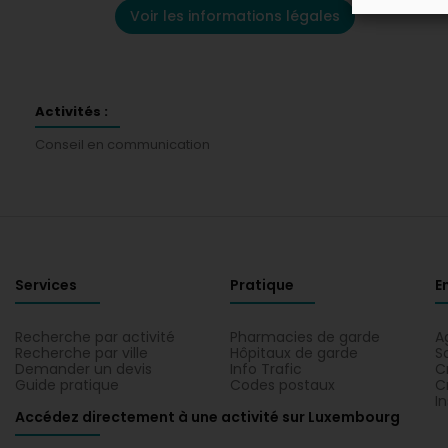
Voir les informations légales
Activités :
Conseil en communication
Services
Pratique
E
Recherche par activité
Pharmacies de garde
A
Recherche par ville
Hôpitaux de garde
S
Demander un devis
Info Trafic
C
Guide pratique
Codes postaux
C
I
Accédez directement à une activité sur Luxembourg