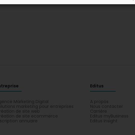
ntreprise
Editus
gence Marketing Digital
A propos
olutions marketing pour entreprises
Nous contacter
réation de site web
Carrière
réation de site ecommerce
Editus myBusiness
nscription annuaire
Editus Insight