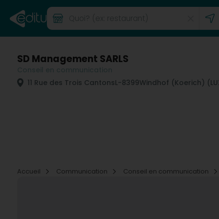
SD Management SARLS
Conseil en communication
11 Rue des Trois Cantons
L-8399
Windhof (Koerich) (
Accueil
Communication
Conseil en communication