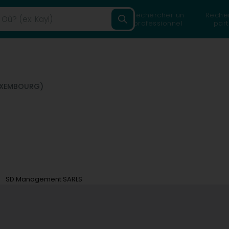
Rechercher un
Reche
professionnel
part
LUXEMBOURG)
SD Management SARLS