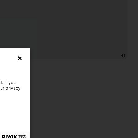
. If you
our privacy