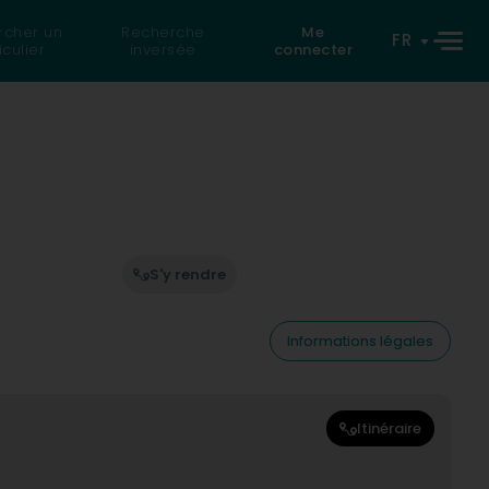
rcher un
Recherche
Me
FR
iculier
inversée
connecter
S'y rendre
Informations légales
Itinéraire