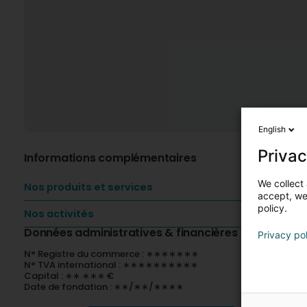
English
Privac
Informations complémentaires
We collect 
Nos produits et services
accept, we'
policy.
Nos activités
Données administratives & financières
Privacy po
N° Registre du commerce : ∗∗∗∗∗∗∗
N° TVA international : ∗∗∗∗∗∗∗∗∗∗
Capital : ∗∗ ∗∗∗ €
Date de fondation : ∗∗/∗∗/∗∗∗∗