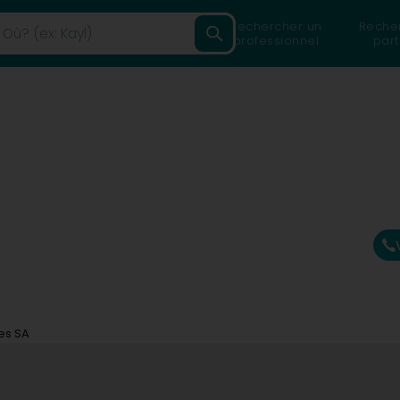
Rechercher un
Reche
professionnel
part
es SA