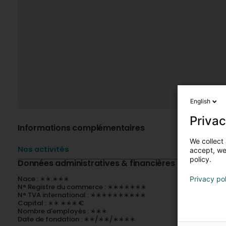
English
Privac
Informations complémentaires
We collect 
Nos activités
accept, we'
policy.
Données administratives & financières
Nace : ∗∗.∗∗∗
Privacy po
N° Registre du commerce : ∗∗∗∗∗∗∗
N° TVA international : ∗∗∗∗∗∗∗∗∗∗
Capital : ∗∗ ∗∗∗ €
Nombre d'employés : ∗∗∗
Date de fondation : ∗∗/∗∗/∗∗∗∗