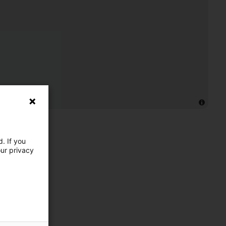
. If you
our privacy