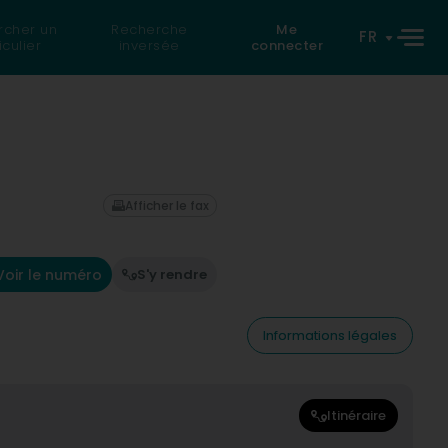
rcher un
Recherche
Me
FR
iculier
inversée
connecter
Afficher le fax
Voir le numéro
S'y rendre
Informations légales
Itinéraire