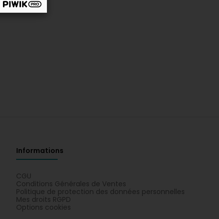
Informations
CGU
Conditions Générales de Ventes
Politique de protection des données personnelles
Mes droits RGPD
Options cookies