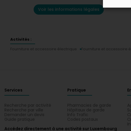
Voir les informations légales
Activités :
Fourniture et accessoire électrique
Fourniture et accessoire é
Services
Pratique
E
Recherche par activité
Pharmacies de garde
A
Recherche par ville
Hôpitaux de garde
S
Demander un devis
Info Trafic
C
Guide pratique
Codes postaux
C
I
Accédez directement à une activité sur Luxembourg