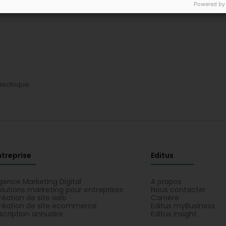
Powered by
lectrique
ntreprise
Editus
gence Marketing Digital
A propos
olutions marketing pour entreprises
Nous contacter
réation de site web
Carrière
réation de site ecommerce
Editus myBusiness
nscription annuaire
Editus Insight