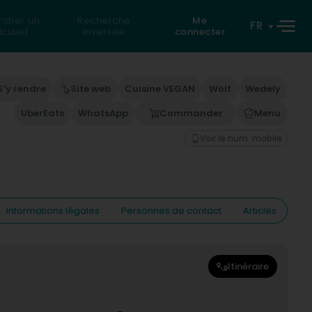
rcher un
Recherche
Me
FR
iculier
inversée
connecter
S'y rendre
Site web
Cuisine VEGAN
Wolt
Wedely
UberEats
WhatsApp
Commander
Menu
Voir le num. mobile
Informations légales
Personnes de contact
Articles
Itinéraire