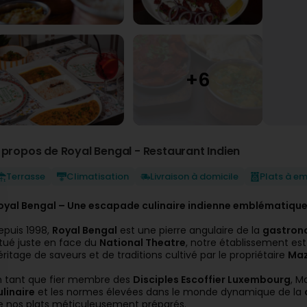
 propos de Royal Bengal - Restaurant Indien
Terrasse
Climatisation
Livraison à domicile
Plats à e
oyal Bengal – Une escapade culinaire indienne emblématiqu
epuis 1998,
Royal Bengal
est une pierre angulaire de la
gastrono
itué juste en face du
National Theatre
, notre établissement est
éritage de saveurs et de traditions cultivé par le propriétaire
Maz
n tant que fier membre des
Disciples Escoffier Luxembourg
, M
ulinaire
et les normes élevées dans le monde dynamique de la
e nos plats méticuleusement préparés.