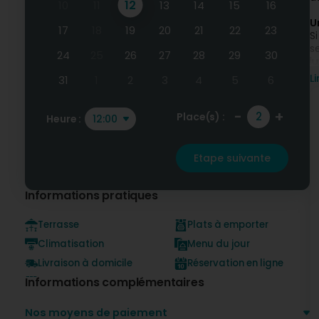
12
10
11
13
14
15
16
U
17
18
19
20
21
22
23
S
s
24
25
26
27
28
29
30
lu
Li
31
1
2
3
4
5
6
N
D
M
-
+
Place(s) :
Heure :
12:00
j
Etape suivante
Informations pratiques
s
Terrasse
Plats à emporter
Climatisation
Menu du jour
Livraison à domicile
Réservation en ligne
Informations complémentaires
Nos moyens de paiement