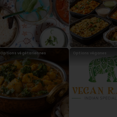
Ve
au
#
#
Options végétariennes
Options véganes
Commander en ligne