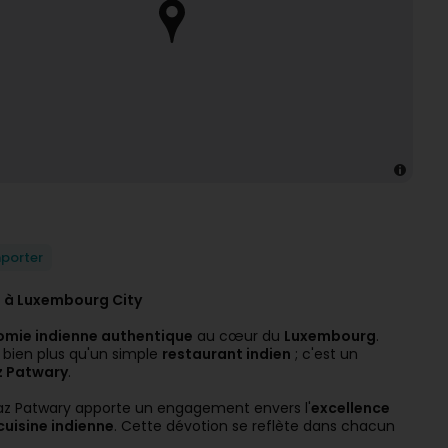
mporter
e à Luxembourg City
mie indienne authentique
au cœur du
Luxembourg
.
 bien plus qu'un simple
restaurant indien
; c'est un
 Patwary
.
az Patwary apporte un engagement envers l'
excellence
cuisine indienne
. Cette dévotion se reflète dans chacun