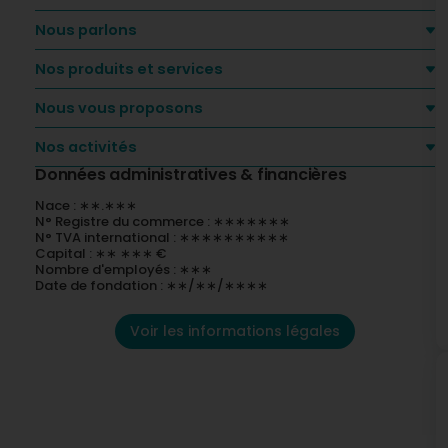
Nous parlons
Nos produits et services
Nous vous proposons
Nos activités
Données administratives & financières
Nace : ∗∗.∗∗∗
N° Registre du commerce : ∗∗∗∗∗∗∗
N° TVA international : ∗∗∗∗∗∗∗∗∗∗
Capital : ∗∗ ∗∗∗ €
Nombre d'employés : ∗∗∗
Date de fondation : ∗∗/∗∗/∗∗∗∗
Voir les informations légales