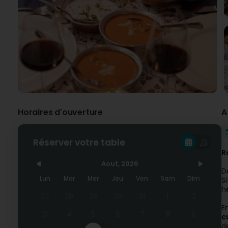
Horaires d'ouverture
A
Réserver votre table
R
Aout, 2026
D
Lun
Mar
Mer
Jeu
Ven
Sam
Dim
S
h
27
28
29
30
31
1
2
E
3
4
5
6
7
8
9
c
d