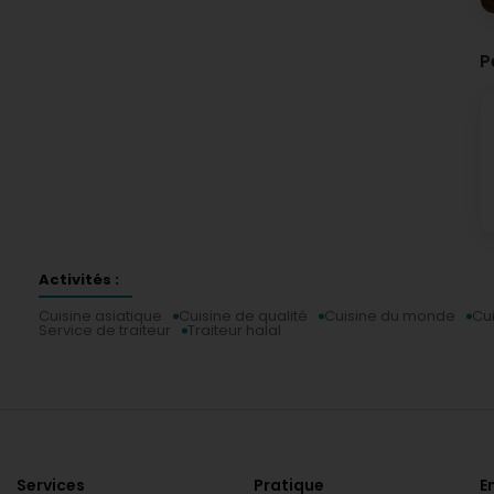
P
Activités :
Cuisine asiatique
Cuisine de qualité
Cuisine du monde
Cui
Service de traiteur
Traiteur halal
Services
Pratique
E