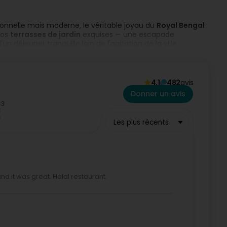
ionnelle mais moderne, le véritable joyau du
Royal Bengal
nos
terrasses de jardin
exquises — une escapade
un déjeuner tranquille loin de l'agitation de la ville.
tandoori
, la perfection crémeuse de notre
Chicken Tikka
ganes
. Que vous vous joigniez à nous pour notre
menu du
4,1
482
avis
préparé selon des
traditions halal
strictes.
Donner un avis
is près de 30 ans.
es Escoffier Luxembourg
).
Les plus récents
n
isolées.
ivraison de repas
est disponible pour ceux qui souhaitent
d it was great. Halal restaurant.