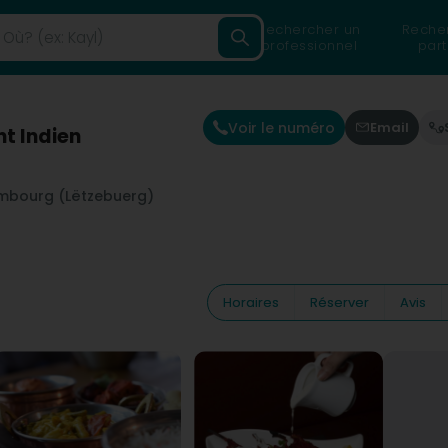
Rechercher un
Reche
professionnel
part
Voir le numéro
Email
t Indien
mbourg (Lëtzebuerg)
Horaires
Réserver
Avis