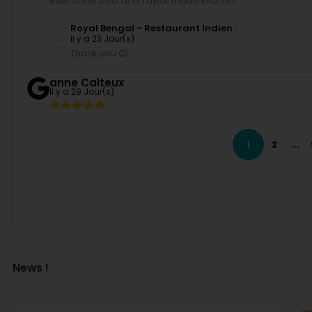
Best of the best and Taylor made kitchen!
Royal Bengal - Restaurant Indien
Il y a 23 Jour(s)
Thank you 😊
anne Calteux
Il y a 29 Jour(s)
Royal Bengal - Restaurant Indien
1
2
...
Il y a 29 Jour(s)
Merci 🤩
Patrick Jemming
Il y a 29 Jour(s)
Nathalie Wildschütz
Il y a 29 Jour(s)
News !