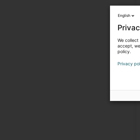
English
Privac
We collect 
accept, we'
policy.
Privacy po