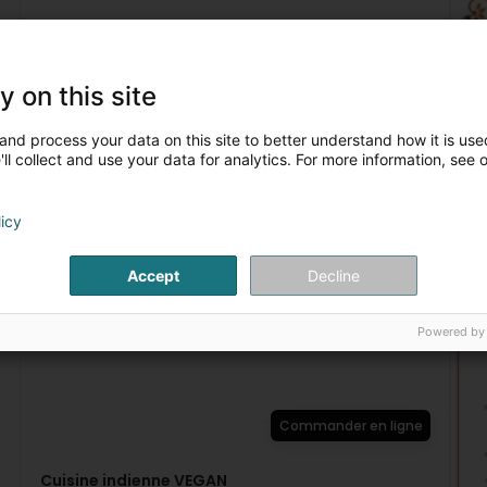
y on this site
and process your data on this site to better understand how it is used
ll collect and use your data for analytics. For more information, see 
licy
Accept
Decline
Powered by
Commander en ligne
Cuisine indienne VEGAN