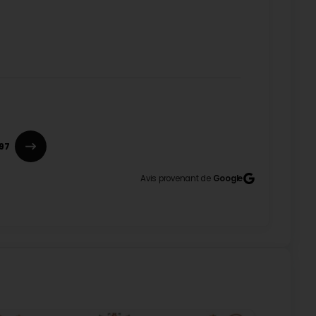
97
Avis provenant de
Google