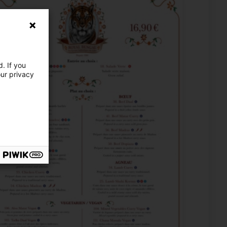
. If you
our privacy