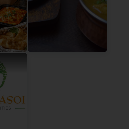
nez vous régaler chez Royal Bengal – Les saveurs
thentiques des Indes
RestaurantIndien #FormuleMidi #LunchTime
Luxembourg #RoyalBengal