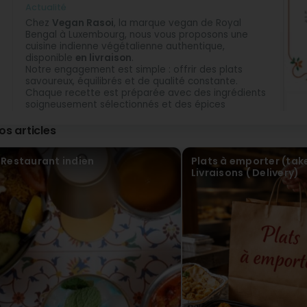
Actualité
Chez
Vegan Rasoi
, la marque vegan de Royal
Bengal à Luxembourg, nous vous proposons une
cuisine indienne végétalienne authentique,
disponible
en livraison
.
Notre engagement est simple : offrir des plats
savoureux, équilibrés et de qualité constante.
Chaque recette est préparée avec des ingrédients
soigneusement sélectionnés et des épices
traditionnelles pour garantir une expérience riche en
goût.
os articles
F
Profitez de nos spécialités vegan directement chez
Ac
vous grâce à notre service de livraison. Une solution
En
Restaurant indien
Plats à emporter (ta
idéale pour savourer une cuisine indienne
d
Livraisons ( Delivery)
gourmande, saine et 100 % végétale, sans
Dé
compromis.
ou
v
De
ép
cu
Di