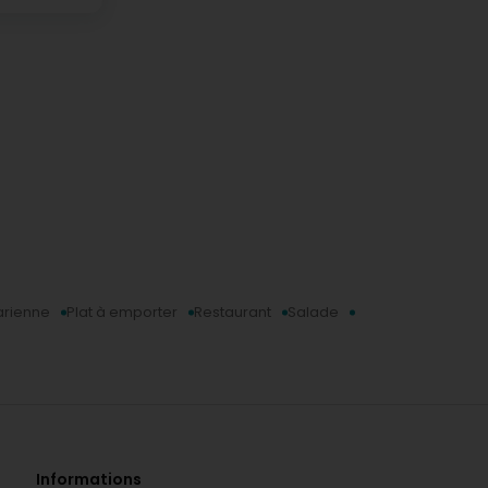
arienne
Plat à emporter
Restaurant
Salade
Informations