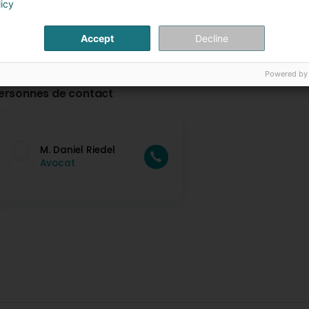
licy
Accept
Decline
Powered by
ersonnes de contact
M. Daniel Riedel
Avocat