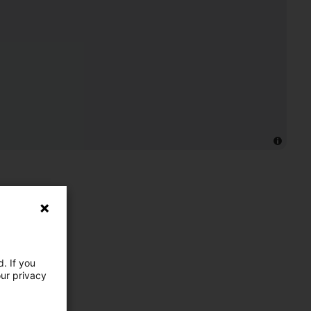
. If you
our privacy