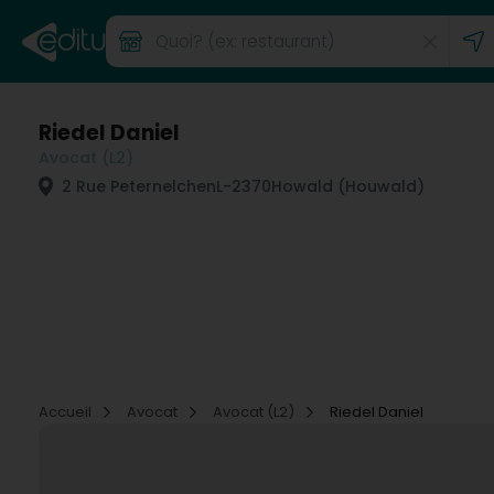
Riedel Daniel
Avocat (L2)
2 Rue Peternelchen
L-2370
Howald (Houwald)
Accueil
Avocat
Avocat (L2)
Riedel Daniel