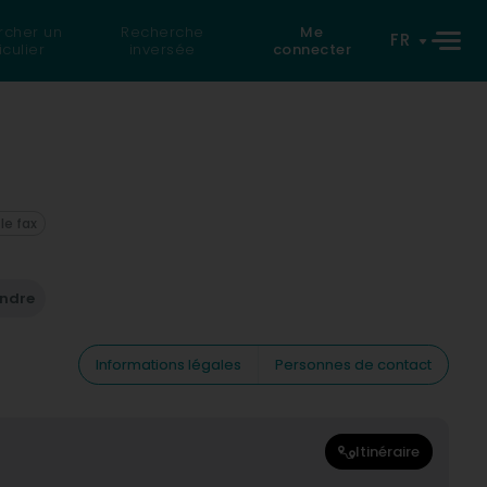
rcher un
Recherche
Me
FR
iculier
inversée
connecter
 le fax
endre
Informations légales
Personnes de contact
Itinéraire