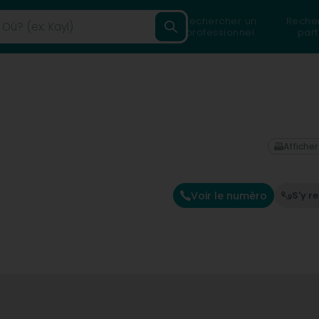
Rechercher un
Reche
professionnel
part
Afficher
Voir le numéro
S'y r