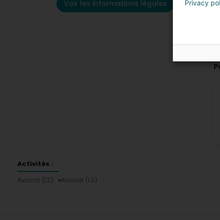
Voir les informations légales
Privacy po
P
Activités :
Avocat (L2)
Avocat (L2)