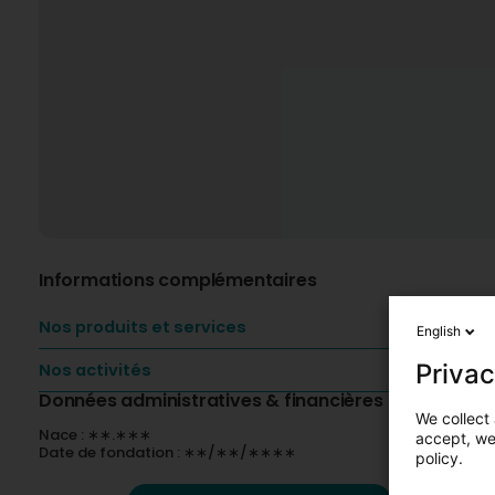
Informations complémentaires
Nos produits et services
English
Privac
Nos activités
Données administratives & financières
We collect 
Nace : ∗∗.∗∗∗
accept, we'
Date de fondation : ∗∗/∗∗/∗∗∗∗
policy.