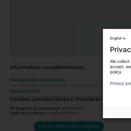
English
Privac
We collect 
Informations complémentaires
accept, we'
policy.
Nos produits et services
Privacy po
Nos activités
Données administratives & financières
N° Registre du commerce : ∗∗∗∗∗∗∗
Date de fondation : ∗∗/∗∗/∗∗∗∗
Voir les informations légales