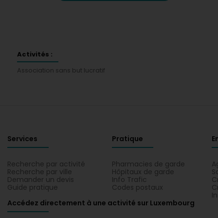
Activités :
Association sans but lucratif
Services
Pratique
E
Recherche par activité
Pharmacies de garde
A
Recherche par ville
Hôpitaux de garde
S
Demander un devis
Info Trafic
C
Guide pratique
Codes postaux
C
I
Accédez directement à une activité sur Luxembourg