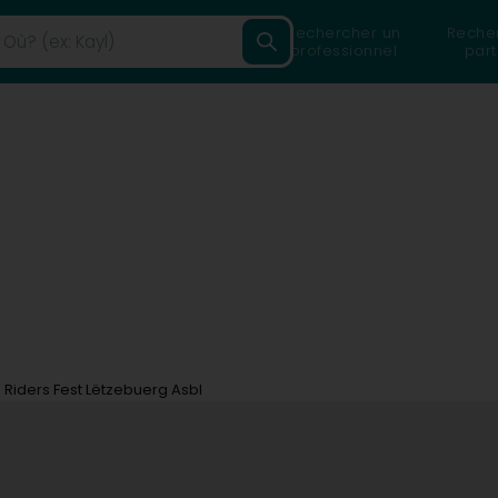
Rechercher un
Reche
professionnel
part
Riders Fest Lëtzebuerg Asbl