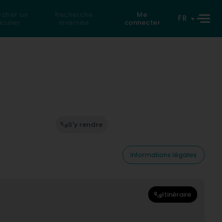
rcher un
Recherche
Me
FR
iculier
inversée
connecter
S'y rendre
Informations légales
Itinéraire