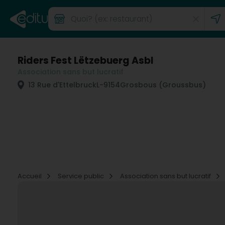
Riders Fest Lëtzebuerg Asbl
Association sans but lucratif
13 Rue d'Ettelbruck
L-9154
Grosbous (Groussbus)
Accueil
Service public
Association sans but lucratif