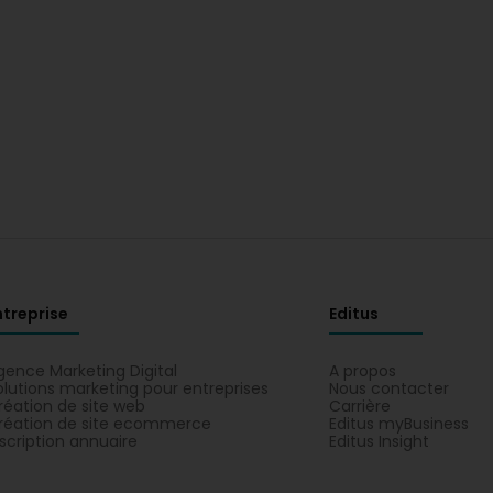
ntreprise
Editus
gence Marketing Digital
A propos
olutions marketing pour entreprises
Nous contacter
réation de site web
Carrière
réation de site ecommerce
Editus myBusiness
nscription annuaire
Editus Insight