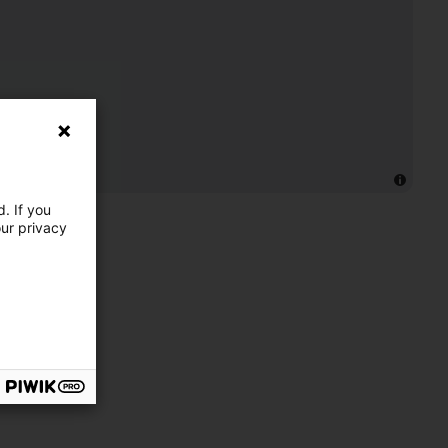
. If you
our privacy