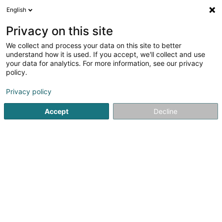
English
FR
Privacy on this site
We collect and process your data on this site to better
understand how it is used. If you accept, we'll collect and use
your data for analytics. For more information, see our privacy
Accueil
Vêtement
Blazer
policy.
Blazer : trouvez facilement toutes les coordonnées dont vous
Privacy policy
avez besoin
À tout moment, utilisez notre annuaire en ligne afin de trouver
toutes les coordonnées dont vous avez besoin. Vous souhaitez
Accept
Decline
contacter un spécialiste Blazer de votre ville ou situé à
proximité de votre domicile ? Vous disposez non seulement de
l’adresse, mais également du numéro de téléphone et de la
possibilité de joindre des professionnels du Luxembourg par
mail. Pour l’activité qui vous correspond, Blazer, vous gagnez un
temps précieux et vous profitez d’un vaste choix.