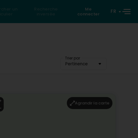
rcher un
Recherche
Me
FR
iculier
inversée
connecter
Trier par
Pertinence
Agrandir la carte