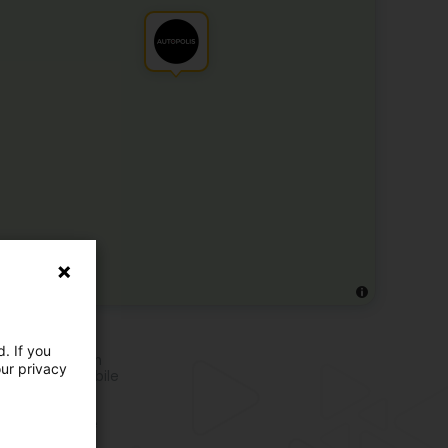
s d'activités
. If you
ture d'occasion
our privacy
retien automobile
o neuve
ture de luxe
ture électrique
ture de sport