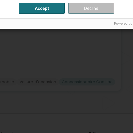
Bor
Voi
Accept
Decline
Ven
au Luxembourg en proposant un large choix de véhicules
Con
ose 17 marques : Abarth, Alfa Romeo, Cadillac, Chevrolet,
Powered by
omobile
Voiture d'occasion
Concessionnaire Cadillac