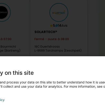
5
14
Avis
SOLARTECH®
à 07:00
Fermé - ouvre à 08:00
é Bourmicht
18C Duerfstrooss
ge (Bartreng)
L-9689
Tarchamps (Eeschpelt)
y on this site
Sponsorisé
Plu
and process your data on this site to better understand how it is used
Voi
ll collect and use your data for analytics. For more information, see 
Ent
1
Aut
Voi
Voi
licy
Voi
trange (Bartreng)