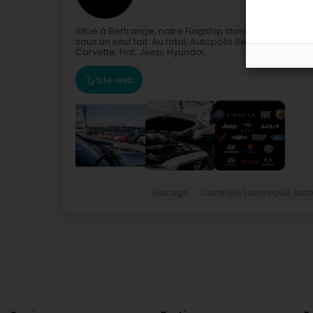
Situé à Bertrange, notre Flagship store est unique 
sous un seul toit. Au total, Autopolis Bertrange prop
Corvette, Fiat, Jeep, Hyundai,...
Site web
Garage
Contrôle technique aut