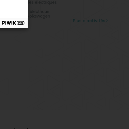
ne pour véhicules électriques
ture ancienne
te de véhicule électrique
cessionnaire Volkswagen
Plus d'activités