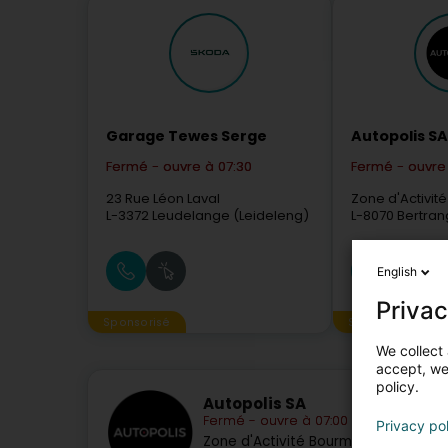
Garage Tewes Serge
Autopolis SA
Fermé - ouvre à 07:30
Fermé - ouvre 
23 Rue Léon Laval
Zone d'Activit
L-3372
Leudelange (Leideleng)
L-8070
Bertran
English
Privac
Sponsorisé
Sponsorisé
We collect 
accept, we'
policy.
Autopolis SA
Fermé - ouvre à 07:00
Privacy po
Zone d'Activité Bourmicht
L-8070
Ber