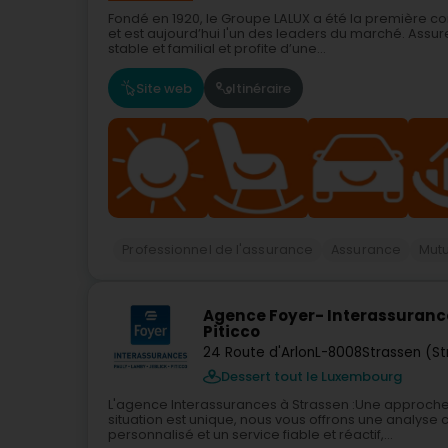
Fondé en 1920, le Groupe LALUX a été la premièr
et est aujourd’hui l'un des leaders du marché. Assur
stable et familial et profite d’une...
Site web
Itinéraire
Professionnel de l'assurance
Assurance
Mutu
Agence Foyer- Interassurance
Piticco
24 Route d'Arlon
L-8008
Strassen (S
Dessert tout le Luxembourg
L'agence Interassurances à Strassen :Une approch
situation est unique, nous vous offrons une anal
personnalisé et un service fiable et réactif,...