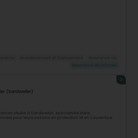
surance
Investissement et financement
Assurance vie
Assurance décennale
3
er (Sandweiler)
ances située à Sandweiler, spécialisée dans
nnels pour leurs besoins en protection et en couverture.
.