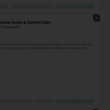
rance
Compagnie d'assurance
Assurance décennale
6
heier Kuhn & Schmit Sàrl
f (Konsdref)
hmit est votre interlocuteur privilégié pour l’ensemble de
us accompagnons particuliers et entreprises avec une
Agent d'assurance
Assurance
Assurance décennale