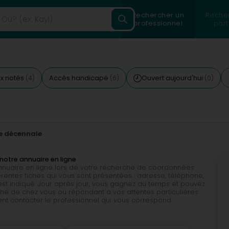
Rechercher un
Reche
professionnel
part
ux notés
Accès handicapé
Ouvert aujourd'hui
(4)
(6)
(0)
e décennale
notre annuaire en ligne
 annuaire en ligne lors de votre recherche de coordonnées
érentes fiches qui vous sont présentées : adresse, téléphone,
est indiqué. Jour après jour, vous gagnez du temps et pouvez
he de chez vous ou répondant à vos attentes particulières.
ent contacter le professionnel qui vous correspond.