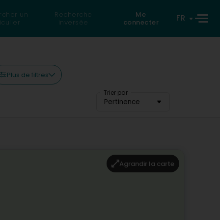
rcher un
Recherche
Me
FR
iculier
inversée
connecter
Plus de filtres
Trier par
Pertinence
Agrandir la carte