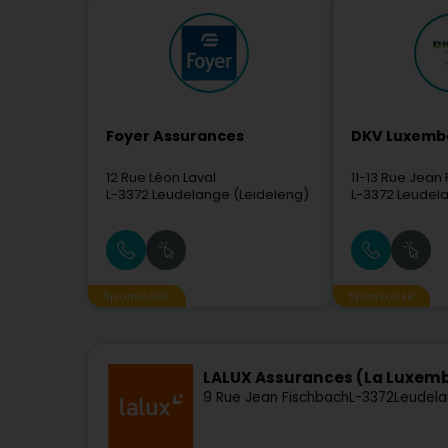
Foyer Assurances
DKV Luxemb
12 Rue Léon Laval
11-13 Rue Jean
L-3372
Leudelange (Leideleng)
L-3372
Leudela
Sponsorisé
Sponsorisé
LALUX Assurances (La Luxem
9 Rue Jean Fischbach
L-3372
Leudela