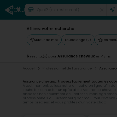
Affinez votre recherche
Autour de moi
Leudelange
Les mie
(2)
6
Assurance chevaux
résultat(s) pour
en 43ms
Accueil
Professionnel de l'assurance
Assuranc
Assurance chevaux : trouvez facilement toutes les co
À tout moment, utilisez notre annuaire en ligne afin d
souhaitez contacter un spécialiste Assurance chevaux d
disposez non seulement de l’adresse, mais également 
professionnels du Luxembourg par mail. Pour l’activit
temps précieux et vous profitez d’un vaste choix.