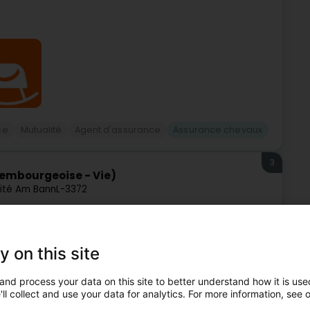
ce
Mutualité
Agent d'assurance
Assurance chevaux
3
xembourgeoise - Vie)
vité Am Bann
L-3372
e compagnie d’assurance luxembourgeoise au Grand-Duché
ur toutes branches, le Groupe bénéficie d’un actionnariat
y on this site
and process your data on this site to better understand how it is used
ll collect and use your data for analytics. For more information, see 