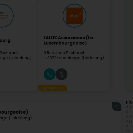
LALUX Assurances (La
ourg
Luxembourgeoise)
 Fischbach
9 Rue Jean Fischbach
nge (Leideleng)
L-3372
Leudelange (Leideleng)
Sponsorisé
Plu
1
Age
Ass
bourgeoise)
Ass
nge (Leideleng)
Ass
Ass
Com