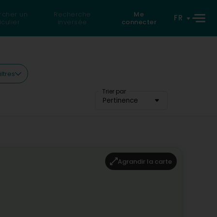
rcher un
Recherche
Me
FR
iculier
inversée
connecter
iltres
Trier par
Pertinence
Agrandir la carte