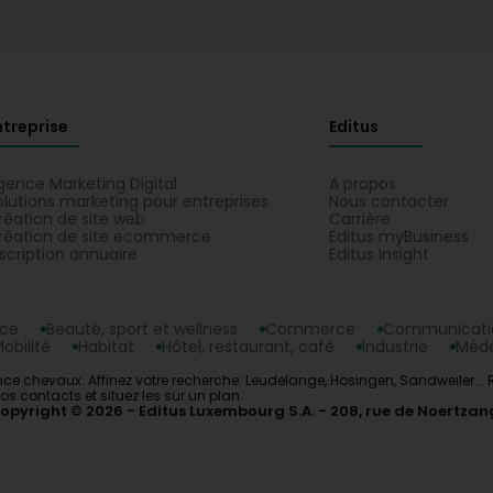
ntreprise
Editus
gence Marketing Digital
A propos
olutions marketing pour entreprises
Nous contacter
réation de site web
Carrière
réation de site ecommerce
Editus myBusiness
nscription annuaire
Editus Insight
nce
Beauté, sport et wellness
Commerce
Communicatio
obilité
Habitat
Hôtel, restaurant, café
Industrie
Méde
ance chevaux. Affinez votre recherche: Leudelange, Hosingen, Sandweiler..
s contacts et situez les sur un plan.
opyright © 2026
Editus Luxembourg S.A.
208, rue de Noertzan