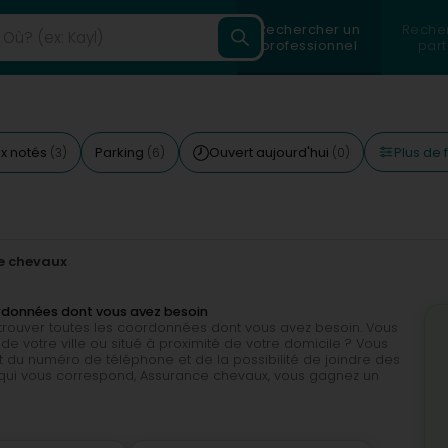
Rechercher un
Reche
professionnel
part
Plus de f
ux notés
Parking
Ouvert aujourd'hui
(3)
(6)
(0)
e chevaux
ordonnées dont vous avez besoin
e trouver toutes les coordonnées dont vous avez besoin. Vous
e votre ville ou situé à proximité de votre domicile ? Vous
du numéro de téléphone et de la possibilité de joindre des
é qui vous correspond, Assurance chevaux, vous gagnez un