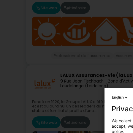
Site web
Itinéraire
Professionnel de l'assurance
Assuran
LALUX Assurances-Vie (la Lu
9 Rue Jean Fischbach - Zone d'Acti
Leudelange (Leideleng)
English
Fondé en 1920, le Groupe LALUX a été la premièr
et est aujourd’hui un des leaders du marché. Assure
Privac
stable et familial et profite d’une...
We collect 
Site web
Itinéraire
accept, we'
policy.