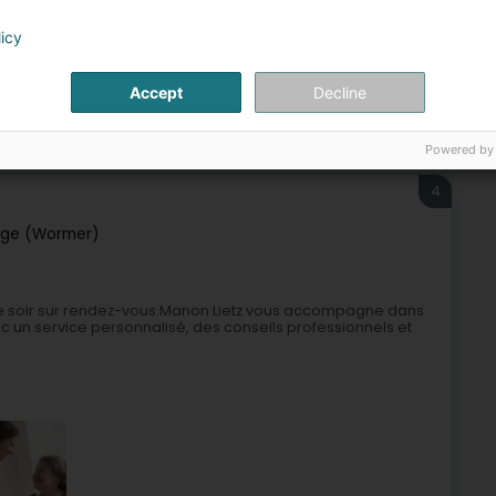
licy
+3
Accept
Decline
utualité
Compagnie d'assurance
Assurance chevaux
Powered by
4
ge (Wormer)
et le soir sur rendez-vous.Manon Lietz vous accompagne dans
un service personnalisé, des conseils professionnels et