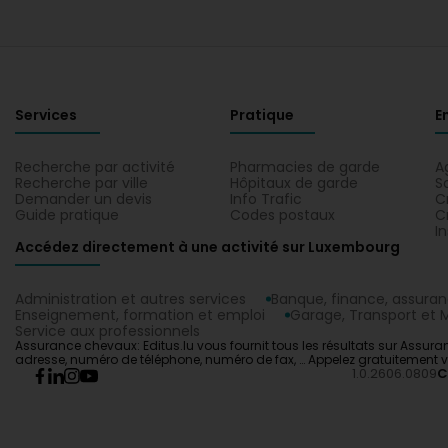
Services
Pratique
E
Recherche par activité
Pharmacies de garde
A
Recherche par ville
Hôpitaux de garde
S
Demander un devis
Info Trafic
C
Guide pratique
Codes postaux
C
I
Accédez directement à une activité sur Luxembourg
Administration et autres services
Banque, finance, assura
Enseignement, formation et emploi
Garage, Transport et M
Service aux professionnels
Assurance chevaux: Editus.lu vous fournit tous les résultats sur Assur
adresse, numéro de téléphone, numéro de fax, … Appelez gratuitement vo
1.0.2606.0809
C