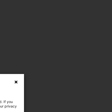
. If you
our privacy