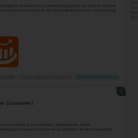
Ass
e compagnie d’assurance luxembourgeoise au Grand-Duché
Ass
eur toutes branches, le Groupe bénéficie d’un actionnariat
Ass
Ass
utualité
Compagnie d'assurance
Assurance chevaux
2
er (Sandweiler)
ances située à Sandweiler, spécialisée dans
nnels pour leurs besoins en protection et en couverture.
.