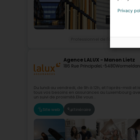
Privacy po
Professionnel de l'assurance
M
Agence LALUX - Manon Lietz
186 Rue Principale
L-5480
Wormeldan
Du lundi au vendredi, de 9h à 12h, et l’après-midi 
tous vos besoins en assurances au Luxembourg avec 
un suivi de proximité.Elle vous...
Site web
Itinéraire