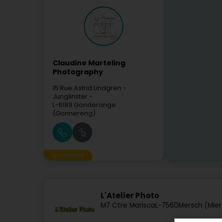
Claudine Marteling
Photography
15 Rue Astrid Lindgren
-
Junglinster -
L-6189
Gonderange
(Gonnereng)
Sponsorisé
L'Atelier Photo
M7 Ctre Marisca
L-7560
Mersch (Mier