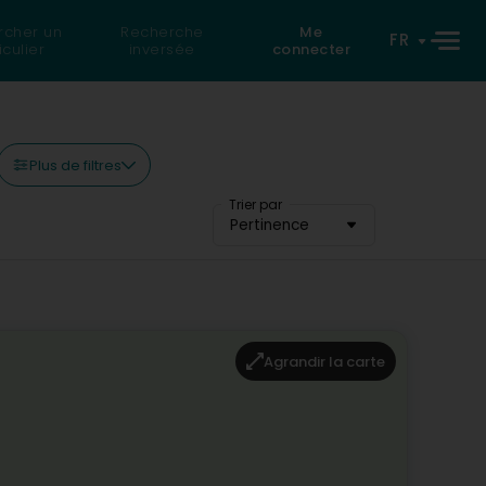
rcher un
Recherche
Me
FR
iculier
inversée
connecter
Plus de filtres
Trier par
Pertinence
Agrandir la carte