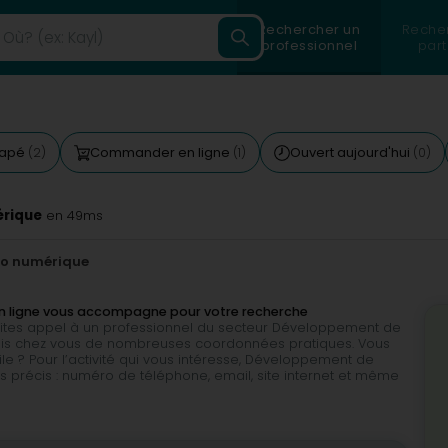
Rechercher un
Reche
professionnel
part
capé
Commander en ligne
Ouvert aujourd'hui
(2)
(1)
(0)
rique
en 49ms
to numérique
n ligne vous accompagne pour votre recherche
 faites appel à un professionnel du secteur Développement de
uis chez vous de nombreuses coordonnées pratiques. Vous
e ? Pour l’activité qui vous intéresse, Développement de
 précis : numéro de téléphone, email, site internet et même