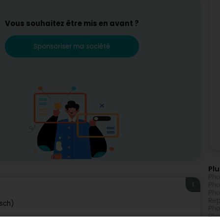
Vous souhaitez être mis en avant ?
Sponsoriser ma société
Plu
Ph
1
Pho
Pho
Rep
sch)
Pho
Pho