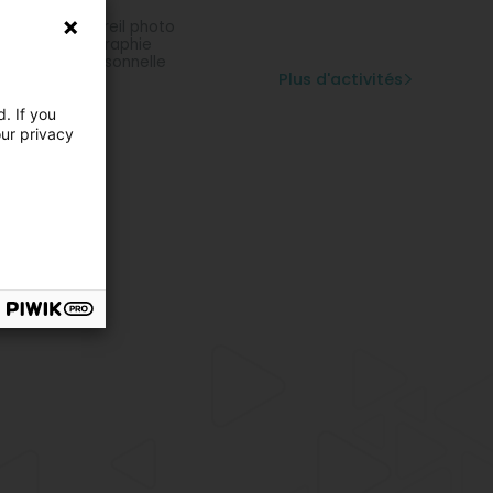
to publicitaire
aillant d'appareil photo
dio de photographie
tographie personnelle
Plus d'activités
. If you
our privacy