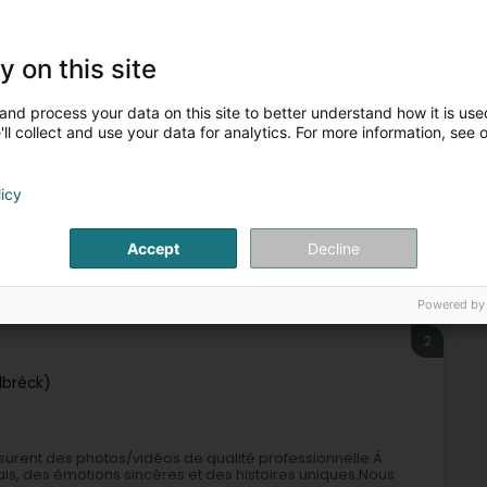
Pho
Dét
ssurent des photos/vidéos de qualité professionnelle.À
Stu
rais, des émotions sincères et des histoires uniques.Nous
Pho
y on this site
and process your data on this site to better understand how it is used
ll collect and use your data for analytics. For more information, see 
licy
Accept
Decline
Reportage photo
Développement de photo numérique
Powered by
2
lbréck)
ssurent des photos/vidéos de qualité professionnelle.À
rais, des émotions sincères et des histoires uniques.Nous