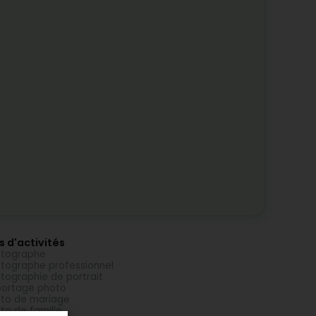
s d'activités
otographe
tographe professionnel
tographie de portrait
ortage photo
to de mariage
to de famille