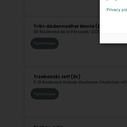
Privacy po
Triki-Abdennadher Monia (Dr)
96 Boulevard de la Pétrusse
L-2320
Luxembourg (
Itinéraire
Trzebanski Jeff (Dr)
11-13 Boulevard Grande-Duchesse Charlotte
L-40
Itinéraire