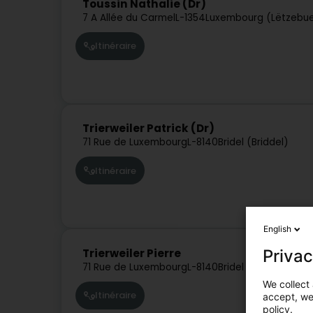
Toussin Nathalie (Dr)
7 A Allée du Carmel
L-1354
Luxembourg (Lëtzebu
Itinéraire
Trierweiler Patrick (Dr)
71 Rue de Luxembourg
L-8140
Bridel (Briddel)
Itinéraire
English
Privac
Trierweiler Pierre
71 Rue de Luxembourg
L-8140
Bridel (Briddel)
We collect 
Itinéraire
accept, we'
policy.