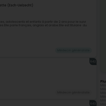
ette (Esch-Uelzecht)
s, adolescents et enfants à partir de 2 ans pour le suivi
.Elle parle français, anglais et arabe.Elle est titulaire :du
Médecin généraliste
642
Plu
Méd
Méd
Médecin généraliste
Méd
Méd
Méd
643
Méd