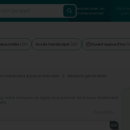
Rechercher un
Reche
professionnel
part
ieux notés
Accès handicapé
Ouvert aujourd'hui
(26)
(26)
(5
s
ons médicales & paramédicales
Médecin généraliste
, notre annuaire en ligne vous permet de trouver facilement
els.
r rapidement le médecin généraliste qui répondra à vos
Plus d'infos
ersonne ou d'une téléconsultation, vous pouvez trouver un
recherche de médecin généraliste à Luxembourg en utilisant
641