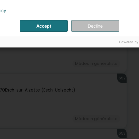
Médecin généraliste
licy
651
Accept
Decline
Lëtzebuerg)
Powered by
Médecin généraliste
652
70
Esch-sur-Alzette (Esch-Uelzecht)
Médecin généraliste
653