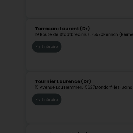
Torresani Laurent (Dr)
19 Route de Stadtbredimus
L-5570
Remich (Réim
Itinéraire
Tournier Laurence (Dr)
15 Avenue Lou Hemmer
L-5627
Mondorf-les-Bains
Itinéraire