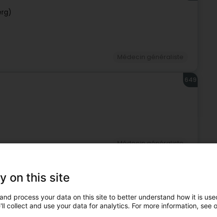
erg)
Médecin généraliste
649
Médecin généraliste
650
y on this site
and process your data on this site to better understand how it is used
ll collect and use your data for analytics. For more information, see 