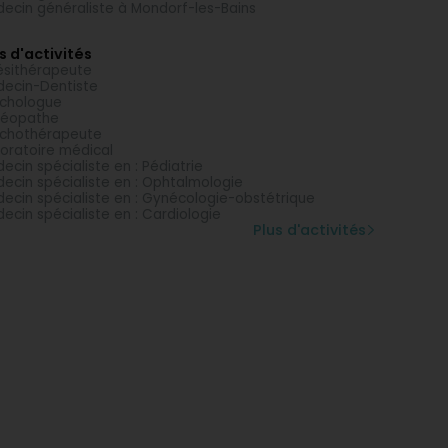
ecin généraliste à Mondorf-les-Bains
s d'activités
ésithérapeute
ecin-Dentiste
chologue
téopathe
chothérapeute
oratoire médical
ecin spécialiste en : Pédiatrie
ecin spécialiste en : Ophtalmologie
ecin spécialiste en : Gynécologie-obstétrique
ecin spécialiste en : Cardiologie
Plus d'activités