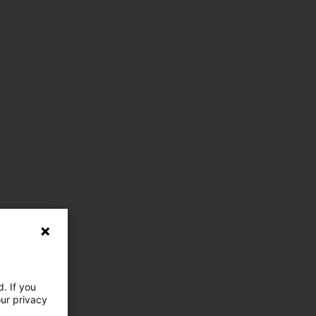
. If you
our privacy