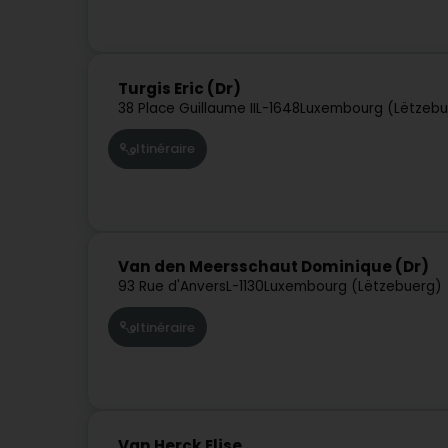
Turgis Eric (Dr)
38 Place Guillaume II
L-1648
Luxembourg (Lëtzebu
Itinéraire
Van den Meersschaut Dominique (Dr)
93 Rue d'Anvers
L-1130
Luxembourg (Lëtzebuerg)
Itinéraire
Van Herck Elise