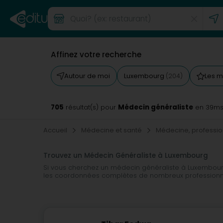
Affinez votre recherche
Autour de moi
Luxembourg
Les m
(204)
705
Médecin généraliste
résultat(s) pour
en 39m
Accueil
Médecine et santé
Médecine, professi
Trouvez un Médecin Généraliste à Luxembourg
Si vous cherchez un médecin généraliste à Luxembourg
les coordonnées complètes de nombreux professionn
Grâce à notre outil de recherche, vous pouvez trouve
besoins. Que vous ayez besoin d'une consultation en p
professionnel adapté à vos besoins. Simplifiez votre 
notre annuaire en ligne pratique et complet.