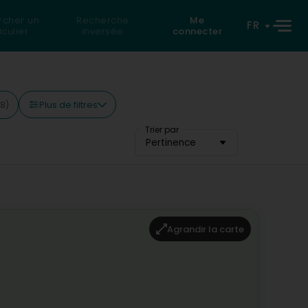
rcher un
Recherche
Me
FR
iculier
inversée
connecter
Plus de filtres
8)
Trier par
Pertinence
Agrandir la carte