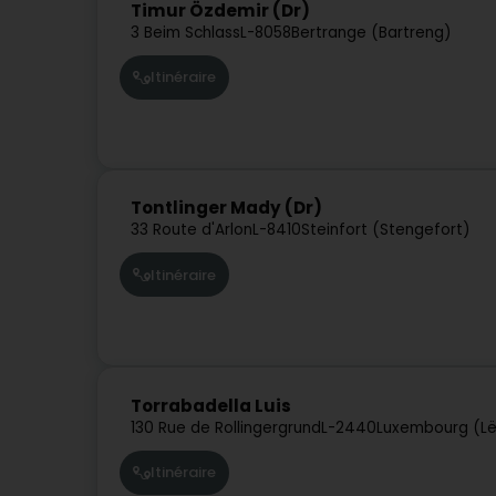
Timur Özdemir (Dr)
3 Beim Schlass
L-8058
Bertrange (Bartreng)
Itinéraire
Tontlinger Mady (Dr)
33 Route d'Arlon
L-8410
Steinfort (Stengefort)
Itinéraire
Torrabadella Luis
130 Rue de Rollingergrund
L-2440
Luxembourg (L
Itinéraire