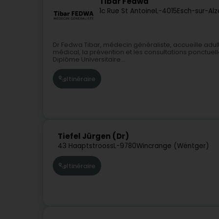
Tibar Fedwa
1c Rue St Antoine
L-4015
Esch-sur-Alz
Dr Fedwa Tibar, médecin généraliste, accueille adulte
médical, la prévention et les consultations ponctuelles
Diplôme Universitaire...
Itinéraire
Tiefel Jürgen (Dr)
43 Haaptstrooss
L-9780
Wincrange (Wëntger)
Itinéraire