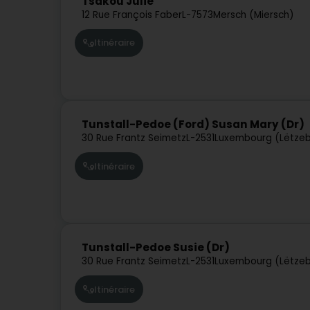
Tsakou Julie
12 Rue François Faber
L-7573
Mersch (Miersch)
Itinéraire
Tunstall-Pedoe (Ford) Susan Mary (Dr)
30 Rue Frantz Seimetz
L-2531
Luxembourg (Lëtze
Itinéraire
Tunstall-Pedoe Susie (Dr)
30 Rue Frantz Seimetz
L-2531
Luxembourg (Lëtze
Itinéraire