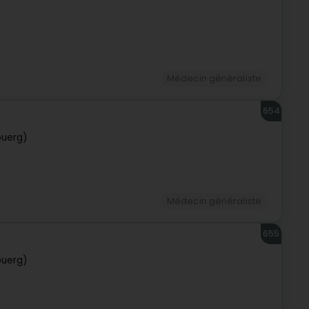
Médecin généraliste
654
buerg)
Médecin généraliste
655
buerg)