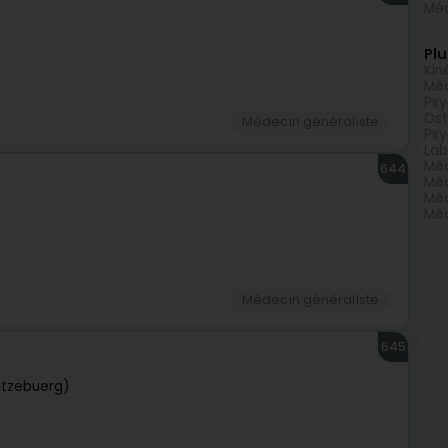
Méd
Plu
Kin
Méd
Psy
Os
Médecin généraliste
Psy
Lab
Méd
644
Méd
Méd
Méd
Médecin généraliste
645
ëtzebuerg)